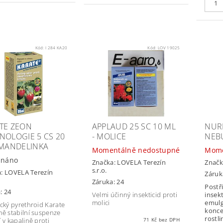
Kód:
I 284 KA20
Kód:
LOV 19025
TE ZEON
APPLAUD 25 SC 10 ML
NURE
NOLOGIE 5 CS 20
- MOLICE
NEB
 MANDELINKA
Momentálně nedostupné
Mome
dnáno
Značka:
LOVELA Terezín
Značk
s.r.o.
a:
LOVELA Terezín
Záruk
Záruka: 24
Postř
: 24
Velmi účinný insekticid proti
insek
molici
emulg
ický pyrethroid Karate
konce
mě stabilní suspenze
rostl
 v kapalině proti
71 Kč bez DPH