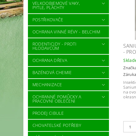
VELKOOBJEMOVÉ VAKY,
PYTLE, PLACHTY
POSTŘIKOVAČE
OCHRANA VINNÉ RÉVY - BELCHIM
RODENTICIDY - PROTI
SANI
HLODAVCŮM
- PR
OCHRANA DŘEVA
Skla
Značk
BAZÉNOVÁ CHEMIE
Záruka
Insekti
MECHANIZACE
Sanium
na ovo
OCHRANNÉ POMŮCKY A
okrasn
PRACOVNÍ OBLEČENÍ
PRODEJ CIBULE
CHOVATELSKÉ POTŘEBY