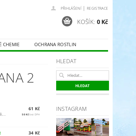
|
PŘIHLÁŠENÍ
REGISTRACE
KOŠÍK:
0 Kč
É CHEMIE
OCHRANA ROSTLIN
 VINNÉ RÉVY - BELCHIM
HLEDAT
RANA 2
ČE O TRÁVNÍKY
SPORT
INSTAGRAM
61 Kč
,...
50 Kč
bez DPH
34 Kč
M