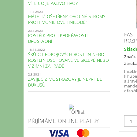
VÍTE CO JE PALIVO HVO?
11.8.2023
MÁTE JIŽ OŠETŘENY OVOCNÉ STROMY
PROTI MONILIOVÉ HNILOBĚ?
23.1.2023
FAST
POSTŘIK PROTI KADEŘAVOSTI
ROZP
BROSKVONÍ
Skla
18.11.2022
ŠKŮDCI POKOJOVÝCH ROSTLIN NEBO
Značk
ROSTLIN USCHOVANÉ VE SKLEPĚ NEBO
Záruka
V ZIMNÍ ZAHRADĚ
Insekt
2.3.2021
k hube
ZAVÍJEČ ZIMOSTRÁZOVÝ JE NEPŘÍTEL
a žrav
BUXUSŮ
mandel
dřepčík
PŘIJÍMÁME ONLINE PLATBY