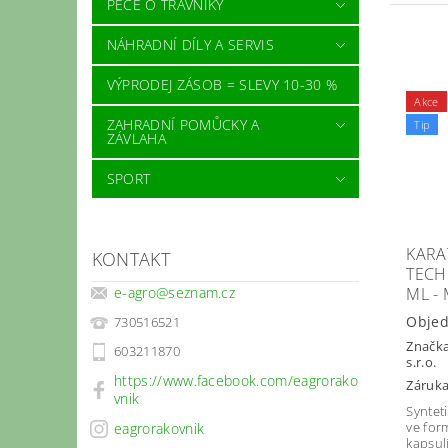
PÉČE O TRÁVNÍKY
NÁHRADNÍ DÍLY A SERVIS
VÝPRODEJ ZÁSOB = SLEVY 10-30 %
Akce
ZAHRADNÍ POMŮCKY A
Tip
ZÁVLAHA
SPORT
KARA
KONTAKT
TECH
ML -
e-agro
@
seznam.cz
Obje
730516521
Značk
603211870
s.r.o.
https://www.facebook.com/eagrorako
Záruka
vnik
Syntet
ve for
eagrorakovnik
kapsulí