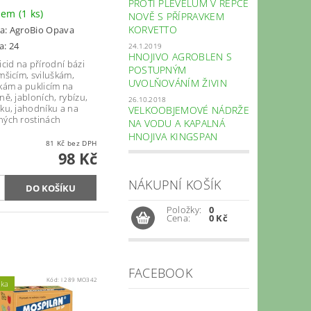
PROTI PLEVELŮM V ŘEPCE
dem
(1 ks)
NOVĚ S PŘÍPRAVKEM
KORVETTO
a:
AgroBio Opava
a: 24
24.1.2019
HNOJIVO AGROBLEN S
icid na přírodní bázi
POSTUPNÝM
mšicím, sviluškám,
UVOLŇOVÁNÍM ŽIVIN
nkám a puklicím na
ně, jabloních, rybízu,
26.10.2018
íku, jahodníku a na
VELKOOBJEMOVÉ NÁDRŽE
ných rostinách
NA VODU A KAPALNÁ
HNOJIVA KINGSPAN
81 Kč bez DPH
98 Kč
NÁKUPNÍ KOŠÍK
Položky:
0
Cena:
0 Kč
FACEBOOK
Kód:
I 289 MO342
nka