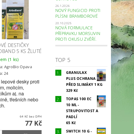
26.1.2026
NOVÝ FUNGICID PROTI
PLÍSNI BRAMBOROVÉ
20.10.2025
NOVÁ FORMULACE
PŘÍPRAVKU MORSUVIN
PROTI OKUSU ZVĚŘÍ.
VÉ DESTIČKY
OBAND 5 KS ŽLUTÉ
TOP 5
dem
(1 ks)
a:
AgroBio Opava
GRANULAX
a: 24
PLUS OCHRANA
 lepové desky proti
PŘED SLIMÁKY 1 KG
m, molicím,
329 Kč
íkům aj. na
ině, třešních nebo
TOPAS 100 EC
ch.
10 ML -
STRUPOVITOST A
PADLÍ
64 Kč bez DPH
77 Kč
65 Kč
SWITCH 10 G -