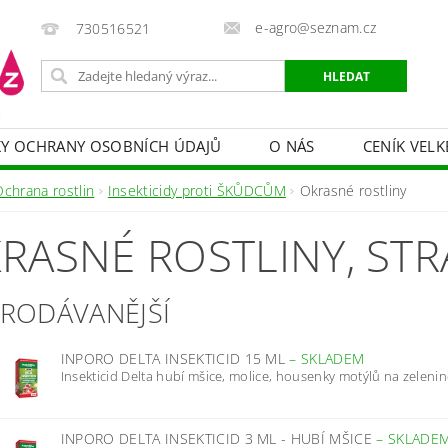
e-agro@seznam.cz
730516521
Y OCHRANY OSOBNÍCH ÚDAJŮ
O NÁS
CENÍK VELK
 VAKY, PYTLE, PLACHTY
POSTŘIKOVAČE
OCHRANA
Ochrana rostlin
Insekticidy proti ŠKŮDCŮM
Okrasné rostliny
HRANA DŘEVA
BAZÉNOVÁ CHEMIE
MECHANIZACE
RASNÉ ROSTLINY
, ST
PRODEJ CIBULE
CHOVATELSKÉ POTŘEBY
PÉ
OB = SLEVY 10-30 %
ZAHRADNÍ POMŮCKY A ZÁVLAHA
PRODÁVANĚJŠÍ
INPORO DELTA INSEKTICID 15 ML
–
SKLADEM
Insekticid Delta hubí mšice, molice, housenky motýlů na zelenině
INPORO DELTA INSEKTICID 3 ML - HUBÍ MŠICE
–
SKLADE