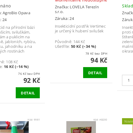
dnáno
Skla
Značka:
LOVELA Terezín
s.r.o.
a:
AgroBio Opava
Značk
Záruka: 24
: 24
Záruk
Insekticidní postřik Vertimec
cid na přírodní bázi
Insekt
je určený k hubení svilušek
mšicím, sviluškám,
proti 
kám a puklicím na
štíte
ě, jabloních, rybízu,
Původně:
144 Kč
zeleni
ku, jahodníku a na
Ušetříte
:
50 Kč (–34 %)
malin
ých rostinách
okras
78 Kč bez DPH
94 Kč
ně:
108 Kč
e
:
16 Kč (–14 %)
DETAIL
76 Kč bez DPH
92 Kč
DETAIL
Kód:
9981
Kód:
AB200
Novi