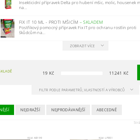
Insekticidní přípravek Delta pro hubení mšic, molic, housenek 
na...
FIX IT 10 ML - PROTI MŠICÍM
–
SKLADEM
Postřikový pomocný přípravek Fix IT pro ochranu rostlin proti
škůdcům na...
ZOBRAZIT VÍCE
SKLADĚ
19
Kč
11241
Kč
FILTR PODLE PARAMETRŮ, VLASTNOSTÍ A VÝROBCŮ
NĚJŠÍ
NEJDRAŽŠÍ
NEJPRODÁVANĚJŠÍ
ABECEDNĚ
Str
Kód:
AB199
Kód:
LPB51