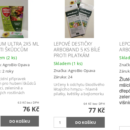
UM ULTRA 2X5 ML
LEPOVÉ DESTIČKY
LEPO
OTI ŠKŮDCŮM
ARBOBAND 5 KS BÍLÉ
ARB
PROTI PILATKÁM
dem
(2 ks)
Skla
Skladem
(1 ks)
a:
AgroBio Opava
Značk
Značka:
AgroBio Opava
: 2 roky
Záruk
Záruka: 24
Žluté
cidní přípravek
 pro hubení škůdců
mšicí
Určeny k odchytu škodlivého
ci, zelenině a
létajícího hmyzu - hlavně
dřepč
ých rostlinách
pilatky, květilky a bejlomorku
zelen
višní
63 Kč bez DPH
64 Kč bez DPH
76 Kč
77 Kč