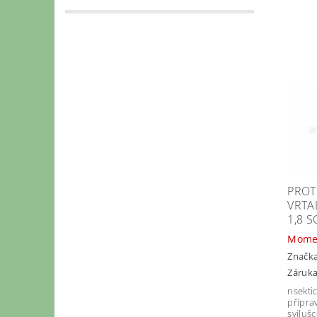
PROT
VRTA
1,8 S
Mome
Značk
Záruka
nsektic
přípra
sviluš