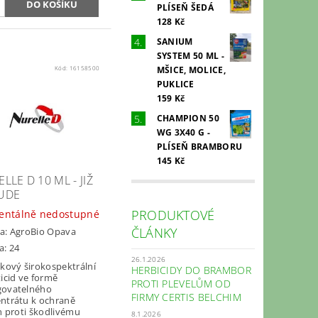
PLÍSEŇ ŠEDÁ
128 Kč
SANIUM
SYSTEM 50 ML -
MŠICE, MOLICE,
Kód:
16158500
PUKLICE
159 Kč
CHAMPION 50
WG 3X40 G -
PLÍSEŇ BRAMBORU
145 Kč
LLE D 10 ML - JIŽ
UDE
PRODUKTOVÉ
ntálně nedostupné
ČLÁNKY
a:
AgroBio Opava
a: 24
26.1.2026
ikový širokospektrální
HERBICIDY DO BRAMBOR
ticid ve formě
PROTI PLEVELŮM OD
ovatelného
FIRMY CERTIS BELCHIM
ntrátu k ochraně
in proti škodlivému
8.1.2026