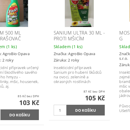
 M 500 ML
SANIUM ULTRA 30 ML -
MOSP
RAŠOVAČ
PROTI MŠICÍM
G
dem
(1 ks)
Skladem
(1 ks)
Skla
a:
AgroBio Opava
Značka:
AgroBio Opava
Značk
s.r.o.
: 2 roky
Záruka: 2 roky
Záruk
icidní přípravek určený
Insekticidní přípravek
ní škodlivého savého
Sanium pro hubení škůdců
Insek
ého hmyzu -
na ovoci, zelenině a
zejmé
inky, mšic, housenek,
okrasných rostlinách
bramb
ů, aj.
mšic v
obale
87 Kč bez DPH
jádro
105 Kč
85 Kč bez DPH
103 Kč
Půvo
Ušetří