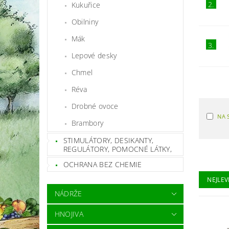
2.
Kukuřice
Obilniny
Mák
3.
Lepové desky
Chmel
Réva
Drobné ovoce
NA 
Brambory
STIMULÁTORY, DESIKANTY,
REGULÁTORY, POMOCNÉ LÁTKY,
OCHRANA BEZ CHEMIE
NEJLEV
NÁDRŽE
HNOJIVA