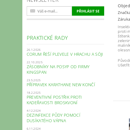
Obje
Značk
Záruka
Insekti
proti 
štíten
PRAKTICKÉ RADY
zelenin
maliní
okrasn
26.1.2026
CORUM ŘEŠÍ PLEVELE V HRACHU A SÓJI
Původ
22.10.2025
Ušetřít
ZÁSOBNÍKY NA POSYP OD FIRMY
KINGSPAN
23.5.2025
PŘÍPRAVEK KARATHANE NEW KONČÍ
18.2.2025
PREVENTIVNÍ POSTŘIK PROTI
KADEŘAVOSTI BROSKVONÍ
4.12.2024
DEZINFEKCE PŮDY POMOCÍ
DUSÍKATÉHO VÁPNA
6.11.2024