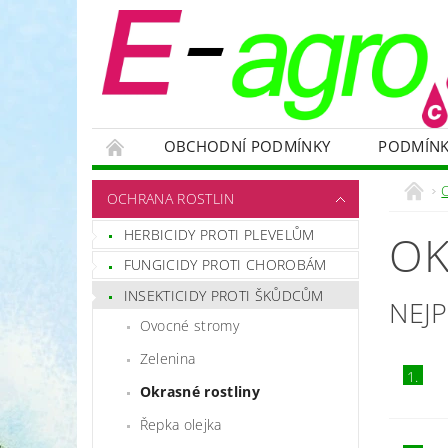
OBCHODNÍ PODMÍNKY
PODMÍNK
NÁDRŽE
HNOJIVA
VELKOOBJEMOVÉ
OCHRANA ROSTLIN
RODENTICIDY - PROTI HLODAVCŮM
OC
HERBICIDY PROTI PLEVELŮM
OK
OCHRANNÉ POMŮCKY A PRACOVNÍ OBLEČENÍ
FUNGICIDY PROTI CHOROBÁM
NÁHRADNÍ DÍLY A SERVIS
VÝPRODEJ ZÁS
INSEKTICIDY PROTI ŠKŮDCŮM
NEJ
Ovocné stromy
Zelenina
1.
Okrasné rostliny
Řepka olejka