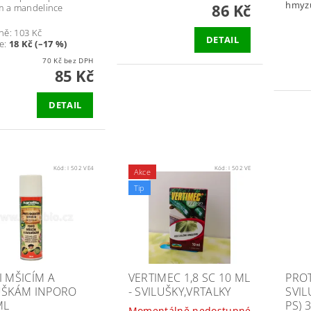
hmyz
86 Kč
m a mandelince
ně:
103 Kč
DETAIL
e
:
18 Kč (–17 %)
70 Kč bez DPH
85 Kč
DETAIL
Kód:
I 502 VE4
Kód:
I 502 VE
Akce
Tip
I MŠICÍM A
VERTIMEC 1,8 SC 10 ML
PROT
UŠKÁM INPORO
- SVILUŠKY,VRTALKY
SVI
ML
PS) 
Momentálně nedostupné