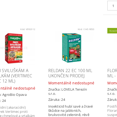
Kód:
VER2012
Kód:
I 345 RE50
Novi
I SVILUŠKÁM A
RELDAN 22 EC 100 ML
FLOR
LKÁM (VERTIMEC
UKONČEN PRODEJ
ML -
C 12 ML)
Momentálně nedostupné
Mome
ntálně nedostupné
Značka:
LOVELA Terezín
Značk
s.r.o.
s.r.o.
a:
AgroBio Opava
Záruka: 24
Záruk
: 24
Insekticid hubí savé a žravé
Postři
idní (akaracidní)
škůdce na jabloních,
Flora
vek Vertimec proti
brukvovité zelenině, révě
suspe
ce chmelové a vrtalkám