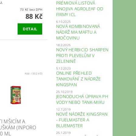
u.
PRÉMIOVÁ LISTOVÁ
HNOJIVA AGROLEAF OD
73 Kč bez DPH
88 Kč
FIRMY ICL
6.10.2025
NOVÁ KOMBINOVANÁ
DETAIL
NÁDRŽ MA MAFTU A
MOČOVINU
18.2.2025
NOVÝ HERBICID SHARPEN
PROTI PLEVELŮM V
ZELENINĚ
5.12.2023
ONLINE PŘEHLED
Kód:
I 502 VE3
TANKOVÁNÍ Z NÁDRŽE
KINGSPAN
25.10.2019
JEDNODUCHÁ ÚPRAVA PH
VODY NEBO TANK-MIXU
12.7.2019
NOVÉ NÁDRŽE KINGSPAN
- FUELMASTER A
I MŠICÍM A
BLUEMASTER
LUŠKÁM (INPORO
30 ML
25.1.2019