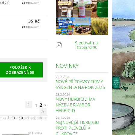
motýlů
28 Kč
bez DPH
35 Kč
29 Kč
bez DPH
Sledovat na
Instagramu
NOVINKY
POLOŽEK K
ZOBRAZENÍ:
50
23.2.2026
NOVÉ PŘÍPRAVKY FIRMY
SYNGENTA NA ROK 2026
23.2.2026
NOVÝ HERBICID MÁ
NÁZEV BRAMBOR
2
1
3
HERBICID
29.1.2026
2
3
50
ánka
z
-
položek celkem
NEJNOVĚJŠÍ HERBICID
PROTI PLEVELŮ V
CUKROVCE
Kód:
LPB52