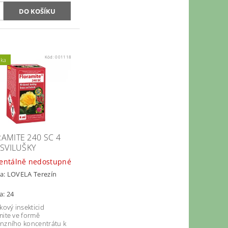
Kód:
001118
nka
AMITE 240 SC 4
 SVILUŠKY
ntálně nedostupné
a:
LOVELA Terezín
a: 24
kový insekticid
mite ve formě
nzního koncentrátu k