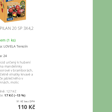
ILAN 20 SP 3X4,2
dem
(1 ks)
a:
LOVELA Terezín
a: 24
ticid určený k hubení
na mandelinky
orové v bramborách,
četně vlnatky krvavé a
če jablečného v
vinách, molic
dně:
127 Kč
te
:
17 Kč (–13 %)
91 Kč bez DPH
110 Kč