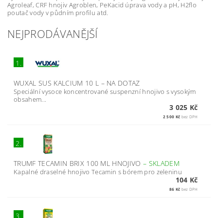
Agroleaf, CRF hnojiv Agroblen, PeKacid úprava vody a pH, H2flo
poutač vody v půdním profilu atd.
NEJPRODÁVANĚJŠÍ
1.
WUXAL SUS KALCIUM 10 L
–
NA DOTAZ
Speciální vysoce koncentrované suspenzní hnojivo s vysokým
obsahem...
3 025 Kč
2 500 Kč
bez DPH
2.
TRUMF TECAMIN BRIX 100 ML HNOJIVO
–
SKLADEM
Kapalné draselné hnojivo Tecamin s bórem pro zeleninu
104 Kč
86 Kč
bez DPH
3.