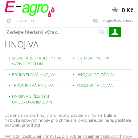
0 Kč
e-agro@seznam.cz
730516521
HNOJIVA
SILVA TABS - TABLETY PRO
LISTOVÁ HNOJIVA
VÝŽIVU ROSTLIN
PRŮMYSLOVÁ HNOJIVA
HNOJIVA DO ZÁVLAH
TRÁVNÍKOVÁ HNOJIVA
PODZIMNÍ HNOJIVA
HNOJIVA S ŘÍZENÝM
UVOLŇOVÁNÍM ŽIVIN
Ucelená nabídka hnojiv pro hobby pěstitele v malém balení.
Nabídka listových hnojiv pro chmelaře, ovocnáře, zelináře, pěstitele
borůvek, jahod atd.
Výhradní zastoupení firmy ICL pro vybraný segment listových hnojiv