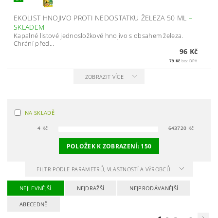
EKOLIST HNOJIVO PROTI NEDOSTATKU ŽELEZA 50 ML
–
SKLADEM
Kapalné listové jednosložkové hnojivo s obsahem železa.
Chrání před...
96 Kč
79 Kč
bez DPH
ZOBRAZIT VÍCE
NA SKLADĚ
4
Kč
643720
Kč
POLOŽEK K ZOBRAZENÍ:
150
FILTR PODLE PARAMETRŮ, VLASTNOSTÍ A VÝROBCŮ
NEJLEVNĚJŠÍ
NEJDRAŽŠÍ
NEJPRODÁVANĚJŠÍ
ABECEDNĚ