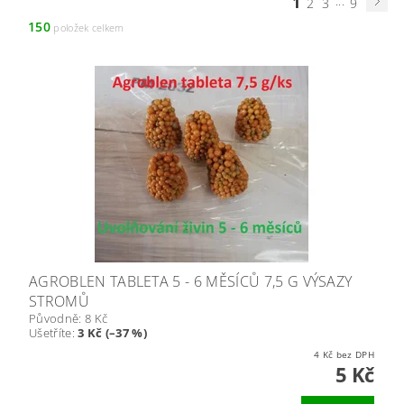
1
...
2
3
9
150
položek celkem
AGROBLEN TABLETA 5 - 6 MĚSÍCŮ 7,5 G VÝSAZY
STROMŮ
Původně:
8 Kč
Ušetříte
:
3 Kč (–37 %)
4 Kč bez DPH
5 Kč