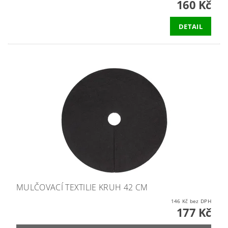
160 Kč
DETAIL
MULČOVACÍ TEXTILIE KRUH 42 CM
146 Kč bez DPH
177 Kč