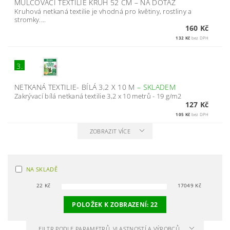
MULČOVACÍ TEXTILIE KRUH 52 CM
–
NA DOTAZ
Kruhová netkaná textilie je vhodná pro květiny, rostliny a
stromky....
160 Kč
132 Kč
bez DPH
3.
NETKANÁ TEXTILIE- BÍLÁ 3,2 X 10 M
–
SKLADEM
Zakrývací bílá netkaná textilie 3,2 x 10 metrů - 19 g/m2
127 Kč
105 Kč
bez DPH
ZOBRAZIT VÍCE
NA SKLADĚ
22
Kč
17049
Kč
POLOŽEK K ZOBRAZENÍ:
22
FILTR PODLE PARAMETRŮ, VLASTNOSTÍ A VÝROBCŮ