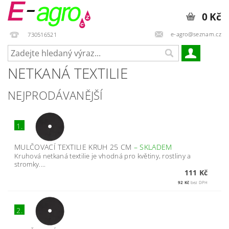
0 Kč
e-agro@seznam.cz
730516521
NETKANÁ TEXTILIE
NEJPRODÁVANĚJŠÍ
1.
MULČOVACÍ TEXTILIE KRUH 25 CM
–
SKLADEM
Kruhová netkaná textilie je vhodná pro květiny, rostliny a
stromky....
111 Kč
92 Kč
bez DPH
2.