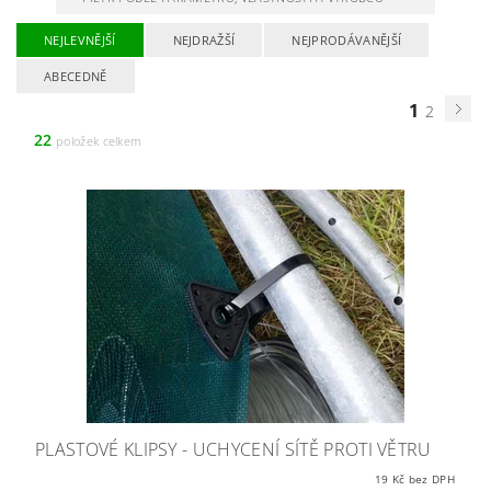
NEJLEVNĚJŠÍ
NEJDRAŽŠÍ
NEJPRODÁVANĚJŠÍ
ABECEDNĚ
1
2
22
položek celkem
PLASTOVÉ KLIPSY - UCHYCENÍ SÍTĚ PROTI VĚTRU
19 Kč bez DPH