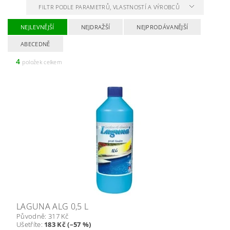
FILTR PODLE PARAMETRŮ, VLASTNOSTÍ A VÝROBCŮ
NEJLEVNĚJŠÍ
NEJDRAŽŠÍ
NEJPRODÁVANĚJŠÍ
ABECEDNĚ
4
položek celkem
LAGUNA ALG 0,5 L
Původně:
317 Kč
Ušetříte
:
183 Kč (–57 %)