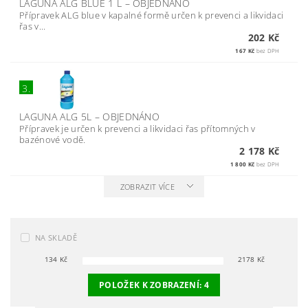
LAGUNA ALG BLUE 1 L
–
OBJEDNÁNO
Přípravek ALG blue v kapalné formě určen k prevenci a likvidaci
řas v...
202 Kč
167 Kč
bez DPH
3.
LAGUNA ALG 5L
–
OBJEDNÁNO
Přípravek je určen k prevenci a likvidaci řas přítomných v
bazénové vodě.
2 178 Kč
1 800 Kč
bez DPH
ZOBRAZIT VÍCE
NA SKLADĚ
134
Kč
2178
Kč
POLOŽEK K ZOBRAZENÍ:
4