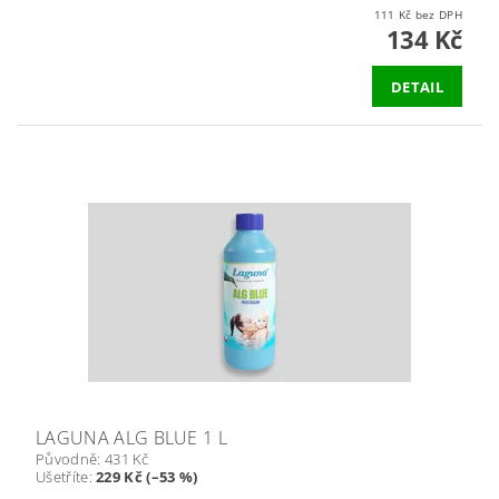
111 Kč bez DPH
134 Kč
DETAIL
LAGUNA ALG BLUE 1 L
Původně:
431 Kč
Ušetříte
:
229 Kč (–53 %)