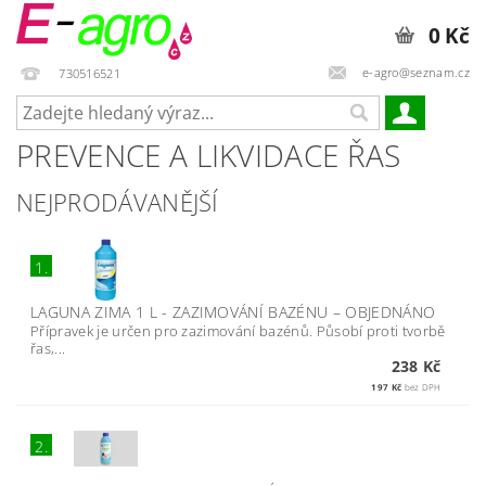
0 Kč
e-agro@seznam.cz
730516521
PREVENCE A LIKVIDACE ŘAS
NEJPRODÁVANĚJŠÍ
1.
LAGUNA ZIMA 1 L - ZAZIMOVÁNÍ BAZÉNU
–
OBJEDNÁNO
Přípravek je určen pro zazimování bazénů. Působí proti tvorbě
řas,...
238 Kč
197 Kč
bez DPH
2.