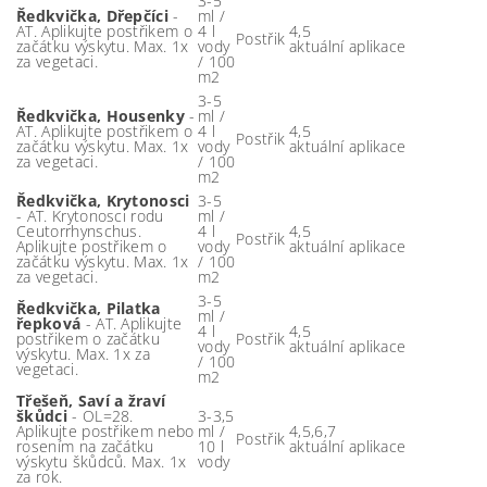
3-5
Ředkvička, Dřepčíci
-
ml /
AT. Aplikujte postřikem o
4 l
4,5
Postřik
začátku výskytu. Max. 1x
vody
aktuální aplikace
za vegetaci.
/ 100
m2
3-5
Ředkvička, Housenky
-
ml /
AT. Aplikujte postřikem o
4 l
4,5
Postřik
začátku výskytu. Max. 1x
vody
aktuální aplikace
za vegetaci.
/ 100
m2
Ředkvička, Krytonosci
3-5
- AT. Krytonosci rodu
ml /
Ceutorrhynschus.
4 l
4,5
Postřik
Aplikujte postřikem o
vody
aktuální aplikace
začátku výskytu. Max. 1x
/ 100
za vegetaci.
m2
3-5
Ředkvička, Pilatka
ml /
řepková
- AT. Aplikujte
4 l
4,5
postřikem o začátku
Postřik
vody
aktuální aplikace
výskytu. Max. 1x za
/ 100
vegetaci.
m2
Třešeň, Saví a žraví
škůdci
- OL=28.
3-3,5
Aplikujte postřikem nebo
ml /
4,5,6,7
Postřik
rosením na začátku
10 l
aktuální aplikace
výskytu škůdců. Max. 1x
vody
za rok.