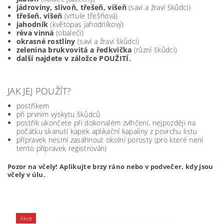
jádroviny, slivoň, třešeň, višeň
(saví a žraví škůdci)
třešeň, višeň
(vrtule třešňová)
jahodník
(květopas jahodníkový)
réva vinná
(obaleči)
okrasné rostliny
(saví a žraví škůdci)
zelenina brukvovitá a ředkvička
(různí škůdci)
další najdete v záložce POUŽITÍ.
JAK JEJ POUŽÍT?
postřikem
při prvním výskytu škůdců
postřik ukončete při dokonalém zvlhčení, nejpozději na
počátku skanutí kapek aplikační kapaliny z povrchu listu
přípravek nesmí zasáhnout okolní porosty (pro které není
tento přípravek registrován)
Pozor na včely! Aplikujte brzy ráno nebo v podvečer, kdy jsou
včely v úlu.
Akce