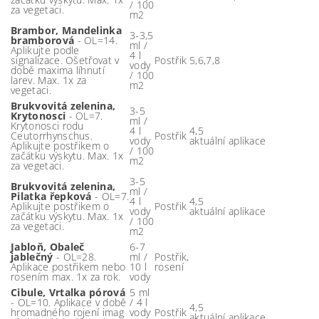
/ 100
za vegetaci.
m2
Brambor, Mandelinka
3-3,5
bramborová
- OL=14.
ml /
Aplikujte podle
4 l
signalizace. Ošetřovat v
Postřik
5,6,7,8
vody
době maxima líhnutí
/ 100
larev. Max. 1x za
m2
vegetaci.
Brukvovitá zelenina,
3-5
Krytonosci
- OL=7.
ml /
Krytonosci rodu
4 l
4,5
Ceutorrhynschus.
Postřik
vody
aktuální aplikace
Aplikujte postřikem o
/ 100
začátku výskytu. Max. 1x
m2
za vegetaci.
3-5
Brukvovitá zelenina,
ml /
Pilatka řepková
- OL=7.
4 l
4,5
Aplikujte postřikem o
Postřik
vody
aktuální aplikace
začátku výskytu. Max. 1x
/ 100
za vegetaci.
m2
Jabloň, Obaleč
6-7
jablečný
- OL=28.
ml /
Postřik,
Aplikace postřikem nebo
10 l
rosení
rosením max. 1x za rok.
vody
Cibule, Vrtalka pórová
5 ml
- OL=10. Aplikace v době
/ 4 l
4,5
hromadného rojení imag
vody
Postřik
aktuální aplikace