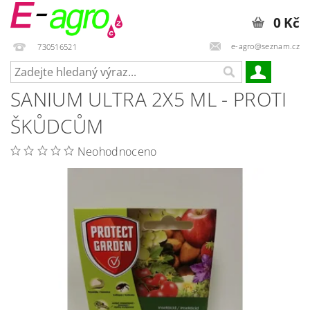
0 Kč
e-agro@seznam.cz
730516521
SANIUM ULTRA 2X5 ML - PROTI
ŠKŮDCŮM
Neohodnoceno