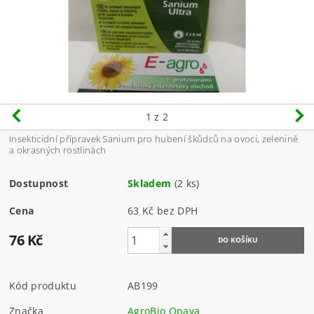
1
z 2
Insekticidní přípravek Sanium pro hubení škůdců na ovoci, zelenině
a okrasných rostlinách
Dostupnost
Skladem
(2 ks)
Cena
63 Kč bez DPH
76 Kč
Kód produktu
AB199
Značka
AgroBio Opava