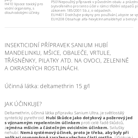
P501Nepoužitý přípravek v původním obalu a prázdné
H410 Vysoce toxický pro
(vytvořeného pro tento účel v rámci třídění odpadů p
vodní organismy, s
zákonem 185/2001 Sb.z, o odpadech.
dlouhodobými účinky.
EUH401 Dodržujte pokyny pro používání, abyste se vyvaro
EUH208 Obsahuje alfa-hexylcinnamaldehyd a benzyl-sal
INSEKTICIDNÍ PŘÍPRAVEK SANIUM HUBÍ
MANDELINKU, MŠICE, OBALEČE, VRTULE,
TŘÁSNĚNKY, PILATKY ATD. NA OVOCI, ZELENINĚ
A OKRASNÝCH ROSTLINÁCH.
Účinná látka: deltamethrin 15 g/l
JAK ÚČINKUJE?
Deltamethrin, účinná látka přípravku Sanium Ultra, je světlostálý
syntetický pyrethroid.
Hubí škůdce jako dotykový a požerový jed
s významným repelentním účinkem
proti celé řadě škůdců,
z
ejména mšicím a částečným ovicidním účinkem.
Svilušky
nehubí.
Nemá systémový účinek, proto je třeba, aby byly při
aplikaci rovnoměrně zasaženy všechny části rostlin.
Účinkuje i