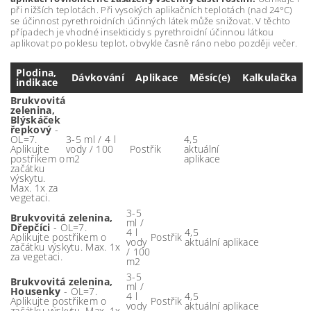
při nižších teplotách. Při vysokých aplikačních teplotách (nad 24°C)
se účinnost pyrethroidních účinných látek může snižovat. V těchto
případech je vhodné insekticidy s pyrethroidní účinnou látkou
aplikovat po poklesu teplot, obvykle časně ráno nebo později večer.
Plodina,
Dávkování
Aplikace
Měsíc(e)
Kalkulačka
indikace
Brukvovitá
zelenina,
Blýskáček
řepkový
-
OL=7.
3-5 ml / 4 l
4,5
Aplikujte
vody / 100
Postřik
aktuální
postřikem o
m2
aplikace
začátku
výskytu.
Max. 1x za
vegetaci.
3-5
Brukvovitá zelenina,
ml /
Dřepčíci
- OL=7.
4 l
4,5
Aplikujte postřikem o
Postřik
vody
aktuální aplikace
začátku výskytu. Max. 1x
/ 100
za vegetaci.
m2
3-5
Brukvovitá zelenina,
ml /
Housenky
- OL=7.
4 l
4,5
Aplikujte postřikem o
Postřik
vody
aktuální aplikace
začátku výskytu. Max. 1x