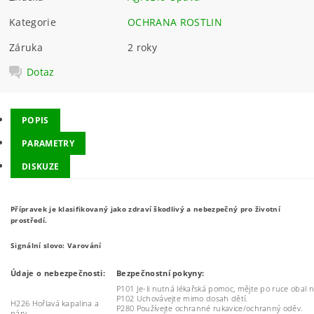
Kategorie
OCHRANA ROSTLIN
Záruka
2 roky
Dotaz
POPIS
PARAMETRY
DISKUZE
Přípravek je klasifikovaný jako zdraví škodlivý a nebezpečný pro životní
prostředí.
Signální slovo: Varování
Údaje o nebezpečnosti:
Bezpečnostní pokyny:
P101 Je-li nutná lékařská pomoc, mějte po ruce obal n
P102 Uchovávejte mimo dosah dětí.
H226 Hořlavá kapalina a
P280 Používejte ochranné rukavice/ochranný oděv.
páry.