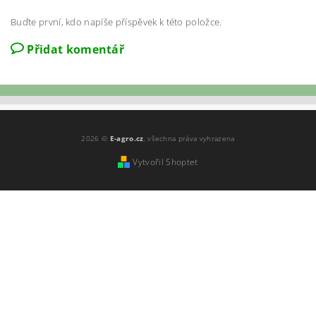
Buďte první, kdo napíše příspěvek k této položce.
Přidat komentář
2026 ©
E-agro.cz
, všechna práva vyhrazena
Vytvořil Shoptet