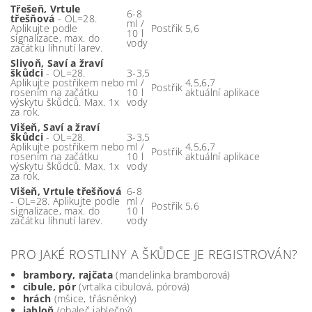
Třešeň, Vrtule
6-8
třešňová
- OL=28.
ml /
Aplikujte podle
Postřik
5,6
10 l
signalizace, max. do
vody
začátku líhnutí larev.
Slivoň, Saví a žraví
škůdci
- OL=28.
3-3,5
Aplikujte postřikem nebo
ml /
4,5,6,7
Postřik
rosením na začátku
10 l
aktuální aplikace
výskytu škůdců. Max. 1x
vody
za rok.
Višeň, Saví a žraví
škůdci
- OL=28.
3-3,5
Aplikujte postřikem nebo
ml /
4,5,6,7
Postřik
rosením na začátku
10 l
aktuální aplikace
výskytu škůdců. Max. 1x
vody
za rok.
Višeň, Vrtule třešňová
6-8
- OL=28. Aplikujte podle
ml /
Postřik
5,6
signalizace, max. do
10 l
začátku líhnutí larev.
vody
PRO JAKÉ ROSTLINY A ŠKŮDCE JE REGISTROVÁN?
brambory, rajčata
(mandelinka bramborová)
cibule, pór
(vrtalka cibulová, pórová)
hrách
(mšice, třásněnky)
jabloň
(obaleč jablečný)