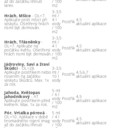
až do začátku líhnutí
/ 100
larev.
m2
3-3,5
Hrách, Mšice
- OL=7.
ml /
Aplikujte proti mšicí při
4 l
4,5
Postřik
výskytu. Ošetřený hrách
vody
aktuální aplikace
nsmí být zkrmován.
/ 100
m2
3-3,5
Hrách, Třásněnky
-
ml /
OL=7. Aplikujte na
4 l
4,5
Postřik
počátku květu. Ošetřený
vody
aktuální aplikace
hrách nsmí být zkrmován.
/ 100
m2
Jádroviny, Saví a žraví
škůdci
- OL=28.
3-3,5
Aplikujte postřikem nebo
ml /
4,5,6,7
Postřik
rosením na začátku
10 l
aktuální aplikace
výskytu škůdců. Max. 1x
vody
za rok.
5 ml
Jahoda, Květopas
/ 6 l
jahodníkový
- AT.
4,5
vody
Postřik
Aplikujte postřikem před
aktuální aplikace
/ 100
květem. Max. 1x za rok.
m2
Pór, Vrtalka pórová
-
5 ml
OL=10. Aplikace v době
/ 4 l
4,5
hromadného rojení imag
vody
Postřik
aktuální aplikace
až do začátku líhnutí
/ 100