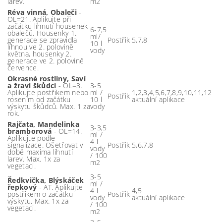
larev.
m2
Réva vinná, Obaleči
-
OL=21. Aplikujte při
začátku líhnutí housenek
6-7,5
obalečů. Housenky 1.
ml/
generace se zpravidla
Postřik
5,7,8
10 l
líhnou ve 2. polovině
vody
května, housenky 2.
generace ve 2. polovině
července.
Okrasné rostliny, Saví
a žraví škůdci
- OL=3.
3-5
Aplikujte postřikem nebo
ml /
1,2,3,4,5,6,7,8,9,10,11,12
Postřik
rosením od začátku
10 l
aktuální aplikace
výskytu škůdců. Max. 1 za
vody
rok.
Rajčata, Mandelinka
3-3,5
bramborová
- OL=14.
ml /
Aplikujte podle
4 l
signalizace. Ošetřovat v
Postřik
5,6,7,8
vody
době maxima líhnutí
/ 100
larev. Max. 1x za
m2
vegetaci.
3-5
Ředkvička, Blýskáček
ml /
řepkový
- AT. Aplikujte
4 l
4,5
postřikem o začátku
Postřik
vody
aktuální aplikace
výskytu. Max. 1x za
/ 100
vegetaci.
m2