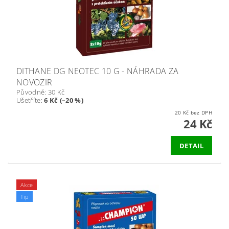
DITHANE DG NEOTEC 10 G - NÁHRADA ZA
NOVOZIR
Původně:
30 Kč
Ušetříte
:
6 Kč (–20 %)
20 Kč bez DPH
24 Kč
DETAIL
Akce
Tip