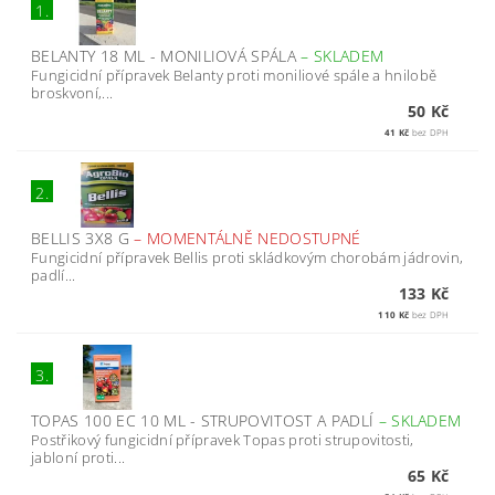
1.
BELANTY 18 ML - MONILIOVÁ SPÁLA
–
SKLADEM
Fungicidní přípravek Belanty proti moniliové spále a hnilobě
broskvoní,...
50 Kč
41 Kč
bez DPH
2.
BELLIS 3X8 G
–
MOMENTÁLNĚ NEDOSTUPNÉ
Fungicidní přípravek Bellis proti skládkovým chorobám jádrovin,
padlí...
133 Kč
110 Kč
bez DPH
3.
TOPAS 100 EC 10 ML - STRUPOVITOST A PADLÍ
–
SKLADEM
Postřikový fungicidní přípravek Topas proti strupovitosti,
jabloní proti...
65 Kč