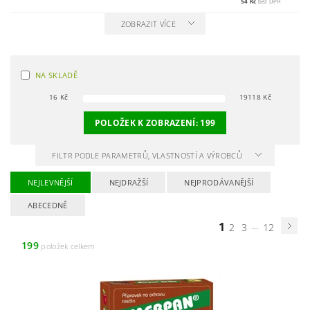
54 Kč
bez DPH
ZOBRAZIT VÍCE
NA SKLADĚ
16
Kč
19118
Kč
POLOŽEK K ZOBRAZENÍ:
199
FILTR PODLE PARAMETRŮ, VLASTNOSTÍ A VÝROBCŮ
NEJLEVNĚJŠÍ
NEJDRAŽŠÍ
NEJPRODÁVANĚJŠÍ
ABECEDNĚ
1
...
2
3
12
199
položek celkem