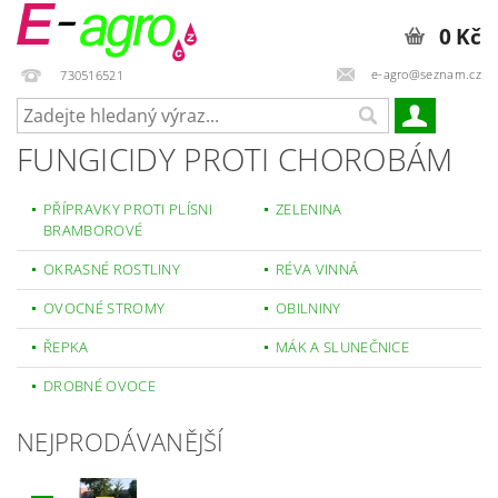
0 Kč
e-agro@seznam.cz
730516521
FUNGICIDY PROTI CHOROBÁM
PŘÍPRAVKY PROTI PLÍSNI
ZELENINA
BRAMBOROVÉ
OKRASNÉ ROSTLINY
RÉVA VINNÁ
OVOCNÉ STROMY
OBILNINY
ŘEPKA
MÁK A SLUNEČNICE
DROBNÉ OVOCE
NEJPRODÁVANĚJŠÍ