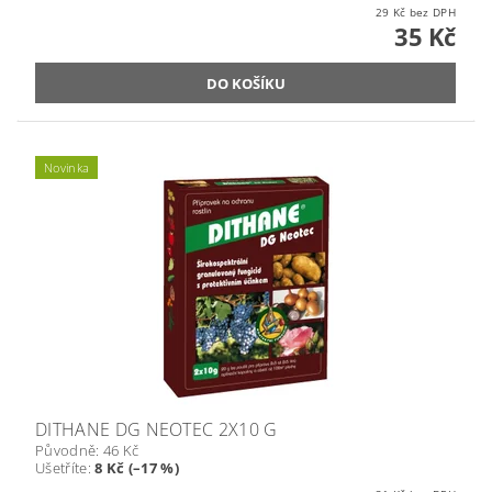
29 Kč bez DPH
35 Kč
Novinka
DITHANE DG NEOTEC 2X10 G
Původně:
46 Kč
Ušetříte
:
8 Kč (–17 %)