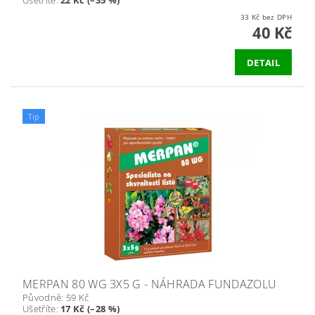
Ušetříte
:
22 Kč (–35 %)
33 Kč bez DPH
40 Kč
DETAIL
Tip
MERPAN 80 WG 3X5 G - NÁHRADA FUNDAZOLU
Původně:
59 Kč
Ušetříte
:
17 Kč (–28 %)