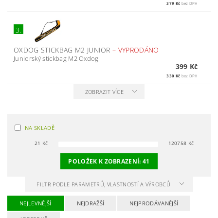
379 Kč
bez DPH
3.
OXDOG STICKBAG M2 JUNIOR
–
VYPRODÁNO
Juniorský stickbag M2 Oxdog
399 Kč
330 Kč
bez DPH
ZOBRAZIT VÍCE
NA SKLADĚ
21
Kč
120758
Kč
POLOŽEK K ZOBRAZENÍ:
41
FILTR PODLE PARAMETRŮ, VLASTNOSTÍ A VÝROBCŮ
NEJLEVNĚJŠÍ
NEJDRAŽŠÍ
NEJPRODÁVANĚJŠÍ