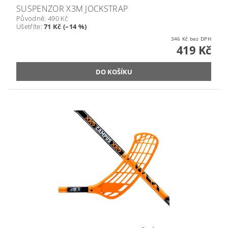
SUSPENZOR X3M JOCKSTRAP
Původně:
490 Kč
Ušetříte
:
71 Kč (–14 %)
346 Kč bez DPH
419 Kč