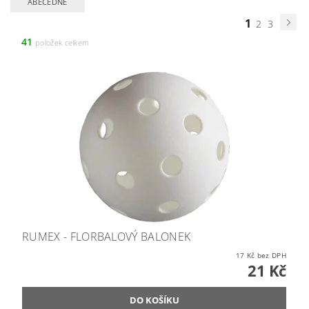
ABECEDNĚ
1
2
3
41
položek celkem
RUMEX - FLORBALOVÝ BALONEK
17 Kč bez DPH
21 Kč