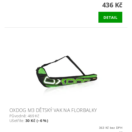
436 Kč
DETAIL
OXDOG M3 DĚTSKÝ VAK NA FLORBALKY
Původně:
469 Kč
Ušetříte
:
30 Kč (–6 %)
363 Kč bez DPH