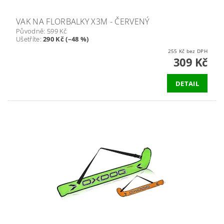
VAK NA FLORBALKY X3M - ČERVENÝ
Původně:
599 Kč
Ušetříte
:
290 Kč (–48 %)
255 Kč bez DPH
309 Kč
DETAIL