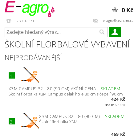
0 Kč
e-agro@seznam.cz
730516521
ŠKOLNÍ FLORBALOVÉ VYBAVENÍ
NEJPRODÁVANĚJŠÍ
1.
X3M CAMPUS 32 - 80 (90 CM) AKČNÍ CENA
–
SKLADEM
Školní florbalka X3M Campus délak hole 80 cm s čepelí 90 cm
424 Kč
350 Kč
bez DPH
X3M CAMPUS 32 - 80 (90 CM)
–
SKLADEM
Školní florbalka X3M
2.
459 Kč