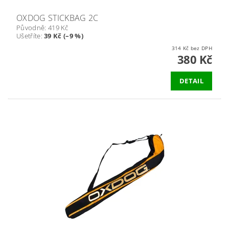
OXDOG STICKBAG 2C
Původně:
419 Kč
Ušetříte
:
39 Kč (–9 %)
314 Kč bez DPH
380 Kč
DETAIL