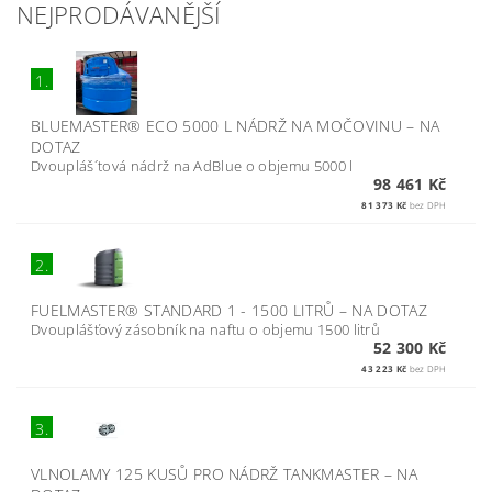
NEJPRODÁVANĚJŠÍ
1.
BLUEMASTER® ECO 5000 L NÁDRŽ NA MOČOVINU
–
NA
DOTAZ
Dvoupláš´tová nádrž na AdBlue o objemu 5000 l
98 461 Kč
81 373 Kč
bez DPH
2.
FUELMASTER® STANDARD 1 - 1500 LITRŮ
–
NA DOTAZ
Dvouplášťový zásobník na naftu o objemu 1500 litrů
52 300 Kč
43 223 Kč
bez DPH
3.
VLNOLAMY 125 KUSŮ PRO NÁDRŽ TANKMASTER
–
NA