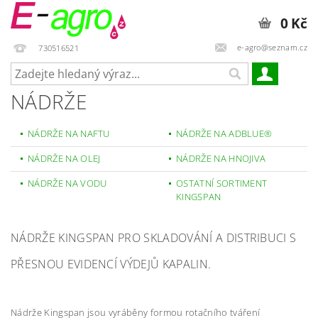
0 Kč
e-agro@seznam.cz
730516521
NÁDRŽE
NÁDRŽE NA NAFTU
NÁDRŽE NA ADBLUE®
NÁDRŽE NA OLEJ
NÁDRŽE NA HNOJIVA
NÁDRŽE NA VODU
OSTATNÍ SORTIMENT
KINGSPAN
NÁDRŽE KINGSPAN PRO SKLADOVÁNÍ A DISTRIBUCI S
PŘESNOU EVIDENCÍ VÝDEJŮ KAPALIN.
Nádrže Kingspan jsou vyráběny formou rotačního tváření