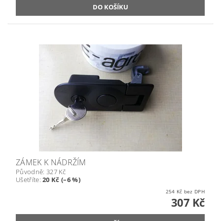
ZÁMEK K NÁDRŽÍM
Původně:
327 Kč
Ušetříte
:
20 Kč (–6 %)
254 Kč bez DPH
307 Kč