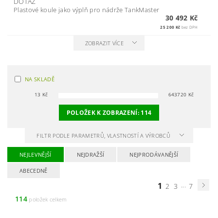
DOTAZ
Plastové koule jako výplň pro nádrže TankMaster
30 492 Kč
25 200 Kč
bez DPH
ZOBRAZIT VÍCE
NA SKLADĚ
13
Kč
643720
Kč
POLOŽEK K ZOBRAZENÍ:
114
FILTR PODLE PARAMETRŮ, VLASTNOSTÍ A VÝROBCŮ
NEJLEVNĚJŠÍ
NEJDRAŽŠÍ
NEJPRODÁVANĚJŠÍ
ABECEDNĚ
1
...
2
3
7
114
položek celkem