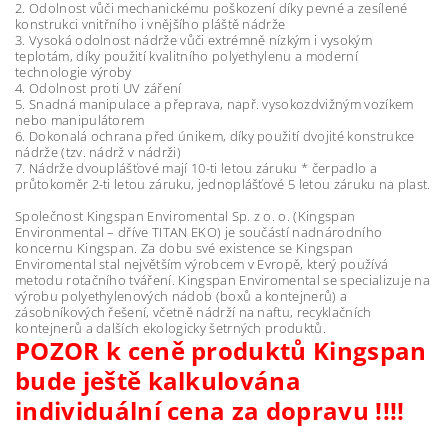
2. Odolnost vůči mechanickému poškození díky pevné a zesílené
konstrukci vnitřního i vnějšího pláště nádrže
3. Vysoká odolnost nádrže vůči extrémně nízkým i vysokým
teplotám, díky použití kvalitního polyethylenu a moderní
technologie výroby
4. Odolnost proti UV záření
5. Snadná manipulace a přeprava, např. vysokozdvižným vozíkem
nebo manipulátorem
6. Dokonalá ochrana před únikem, díky použití dvojité konstrukce
nádrže (tzv. nádrž v nádrži)
7. Nádrže dvouplášťové mají 10-ti letou záruku * čerpadlo a
průtokoměr 2-ti letou záruku, jednoplášťové 5 letou záruku na plast.
Společnost Kingspan Enviromental Sp. z o. o. (Kingspan
Environmental – dříve TITAN EKO) je součástí nadnárodního
koncernu Kingspan. Za dobu své existence se Kingspan
Enviromental stal největším výrobcem v Evropě, který používá
metodu rotačního tváření. Kingspan Enviromental se specializuje na
výrobu polyethylenových nádob (boxů a kontejnerů) a
zásobníkových řešení, včetně nádrží na naftu, recyklačních
kontejnerů a dalších ekologicky šetrných produktů.
POZOR k ceně produktů Kingspan
bude ještě kalkulována
individuální cena za dopravu !!!!