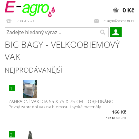
0 Kč
e-agro@seznam.cz
730516521
BIG BAGY - VELKOOBJEMOVÝ
VAK
NEJPRODÁVANĚJŠÍ
1.
ZAHRADNÍ VAK DIA 55 X 75 X 75 CM
–
OBJEDNÁNO
Pevný zahradní vak na biomasu i sypké materiály
166 Kč
137 Kč
bez DPH
2.