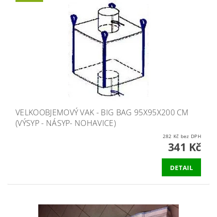
VELKOOBJEMOVÝ VAK - BIG BAG 95X95X200 CM
(VÝSYP - NÁSYP- NOHAVICE)
282 Kč bez DPH
341 Kč
DETAIL