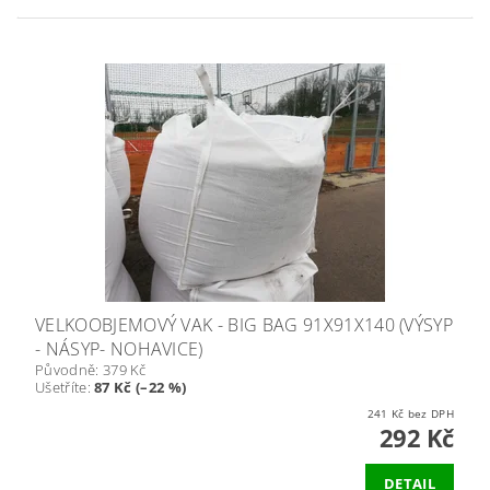
VELKOOBJEMOVÝ VAK - BIG BAG 91X91X140 (VÝSYP
- NÁSYP- NOHAVICE)
Původně:
379 Kč
Ušetříte
:
87 Kč (–22 %)
241 Kč bez DPH
292 Kč
DETAIL