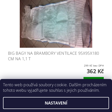
BIG BAGY NA BRAMBORY VENTILACE 95X95X180
CM NA 1,1 T
299 Kč bez DPH
362 Kč
DETAIL
Tento web používá soubory cookie. Dalším procházením
tohoto webu vyjadřujete souhlas s jejich používáním.
NASTAVENÍ
2026 ©
E-agro.cz
, všechna práva vyhrazena