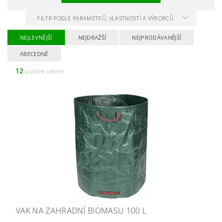
FILTR PODLE PARAMETRŮ, VLASTNOSTÍ A VÝROBCŮ
NEJLEVNĚJŠÍ
NEJDRAŽŠÍ
NEJPRODÁVANĚJŠÍ
ABECEDNĚ
12
položek celkem
VAK NA ZAHRADNÍ BIOMASU 100 L