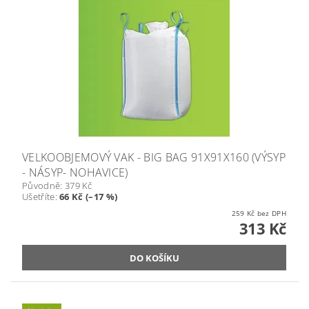
VELKOOBJEMOVÝ VAK - BIG BAG 91X91X160 (VÝSYP
- NÁSYP- NOHAVICE)
Původně:
379 Kč
Ušetříte
:
66 Kč (–17 %)
259 Kč bez DPH
313 Kč