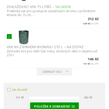
ZAVLAŽOVACÍ VAK 75 LITRŮ
–
SKLADEM
Praktický vak pro postupné zavlažování stromu s průměrem
kmene do 15 cm....
312 Kč
258 Kč
bez DPH
3.
VAK NA ZAHRADNÍ BIOMASU 270 L
–
NA DOTAZ
Zahradní koš pro sběr listí, trávy, drobných větví o objemu až
270 l
146 Kč
121 Kč
bez DPH
ZOBRAZIT VÍCE
NA SKLADĚ
121
Kč
362
Kč
POLOŽEK K ZOBRAZENÍ:
12