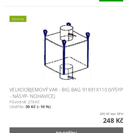
Novinka
VELKOOBJEMOVÝ VAK - BIG BAG 91X91X110 (VÝSYP
- NÁSYP- NOHAVICE)
Původně:
278 Kč
Ušetříte
:
30 Kč (–10 %)
205 Kč bez DPH
248 Kč