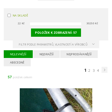
NA SKLADĚ
22
Kč
30250
Kč
POLOŽEK K ZOBRAZENÍ:
57
FILTR PODLE PARAMETRŮ, VLASTNOSTÍ A VÝROBCŮ
NEJLEVNĚJŠÍ
NEJDRAŽŠÍ
NEJPRODÁVANĚJŠÍ
ABECEDNĚ
1
2
3
4
57
položek celkem