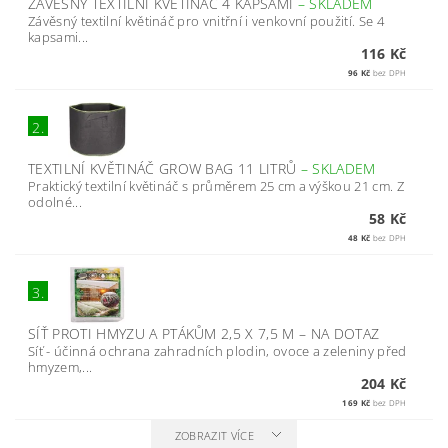
ZÁVĚSNÝ TEXTILNÍ KVĚTINÁČ 4 KAPSAMI
–
SKLADEM
Závěsný textilní květináč pro vnitřní i venkovní použití. Se 4
kapsami...
116 Kč
96 Kč
bez DPH
2.
TEXTILNÍ KVĚTINÁČ GROW BAG 11 LITRŮ
–
SKLADEM
Praktický textilní květináč s průměrem 25 cm a výškou 21 cm. Z
odolné...
58 Kč
48 Kč
bez DPH
3.
SÍŤ PROTI HMYZU A PTÁKŮM 2,5 X 7,5 M
–
NA DOTAZ
Síť - účinná ochrana zahradních plodin, ovoce a zeleniny před
hmyzem,...
204 Kč
169 Kč
bez DPH
ZOBRAZIT VÍCE