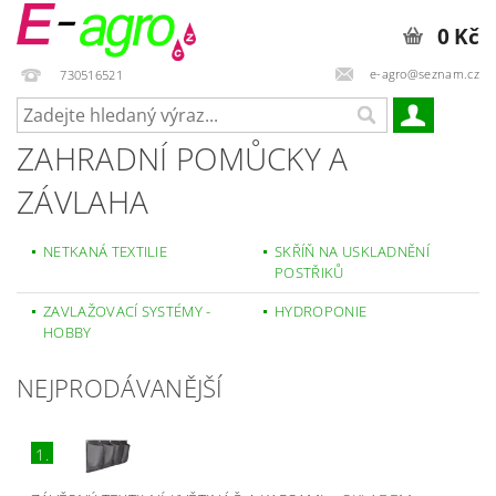
0 Kč
e-agro@seznam.cz
730516521
ZAHRADNÍ POMŮCKY A
ZÁVLAHA
NETKANÁ TEXTILIE
SKŘÍŇ NA USKLADNĚNÍ
POSTŘIKŮ
ZAVLAŽOVACÍ SYSTÉMY -
HYDROPONIE
HOBBY
NEJPRODÁVANĚJŠÍ
1.