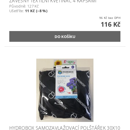
ZÁVĚSNÝ TEXTILNÍ KVĚTINÁČ 4 KAPSAMI
Původně:
127 Kč
Ušetříte
:
11 Kč (–8 %)
96 Kč bez DPH
116 Kč
HYDROBOX SAMOZAVLAŽOVACÍ POLŠTÁŘEK 30X10