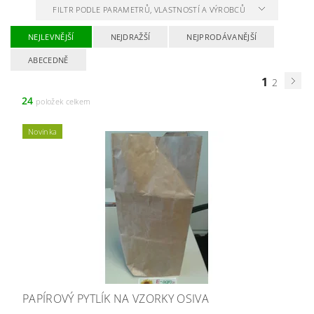
FILTR PODLE PARAMETRŮ, VLASTNOSTÍ A VÝROBCŮ
NEJLEVNĚJŠÍ
NEJDRAŽŠÍ
NEJPRODÁVANĚJŠÍ
ABECEDNĚ
1
2
24
položek celkem
Novinka
PAPÍROVÝ PYTLÍK NA VZORKY OSIVA