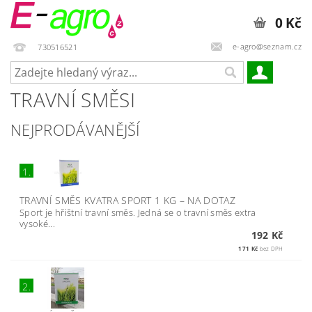
0 Kč
e-agro@seznam.cz
730516521
TRAVNÍ SMĚSI
NEJPRODÁVANĚJŠÍ
1.
TRAVNÍ SMĚS KVATRA SPORT 1 KG
–
NA DOTAZ
Sport je hřištní travní směs. Jedná se o travní směs extra
vysoké...
192 Kč
171 Kč
bez DPH
2.