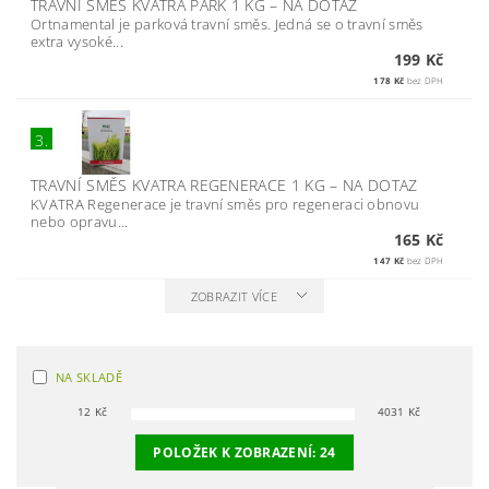
TRAVNÍ SMĚS KVATRA PARK 1 KG
–
NA DOTAZ
Ortnamental je parková travní směs. Jedná se o travní směs
extra vysoké...
199 Kč
178 Kč
bez DPH
3.
TRAVNÍ SMĚS KVATRA REGENERACE 1 KG
–
NA DOTAZ
KVATRA Regenerace je travní směs pro regeneraci obnovu
nebo opravu...
165 Kč
147 Kč
bez DPH
ZOBRAZIT VÍCE
NA SKLADĚ
12
Kč
4031
Kč
POLOŽEK K ZOBRAZENÍ:
24