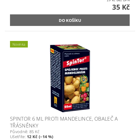
29 Kč bez DPH
35 Kč
Novinka
SPINTOR 6 ML PROTI MANDELINCE, OBALEČ A
TŘÁSNĚNKY
Původně:
85 Kč
Ušetříte
:
12 Kč (–14 %)