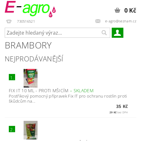
0 Kč
e-agro@seznam.cz
730516521
BRAMBORY
NEJPRODÁVANĚJŠÍ
1.
FIX IT 10 ML - PROTI MŠICÍM
–
SKLADEM
Postřikový pomocný přípravek Fix IT pro ochranu rostlin proti
škůdcům na...
35 Kč
29 Kč
bez DPH
2.