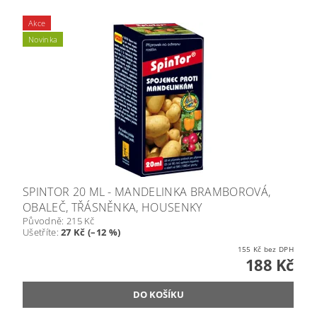
Akce
Novinka
SPINTOR 20 ML - MANDELINKA BRAMBOROVÁ,
OBALEČ, TŘÁSNĚNKA, HOUSENKY
Původně:
215 Kč
Ušetříte
:
27 Kč (–12 %)
155 Kč bez DPH
188 Kč