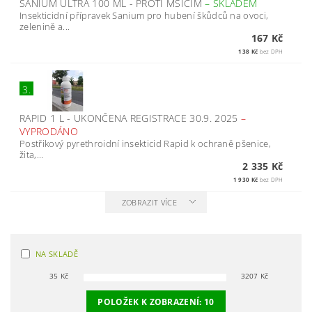
SANIUM ULTRA 100 ML - PROTI MŠICÍM
–
SKLADEM
Insekticidní přípravek Sanium pro hubení škůdců na ovoci,
zelenině a...
167 Kč
138 Kč
bez DPH
3.
RAPID 1 L - UKONČENA REGISTRACE 30.9. 2025
–
VYPRODÁNO
Postřikový pyrethroidní insekticid Rapid k ochraně pšenice,
žita,...
2 335 Kč
1 930 Kč
bez DPH
ZOBRAZIT VÍCE
NA SKLADĚ
35
Kč
3207
Kč
POLOŽEK K ZOBRAZENÍ:
10