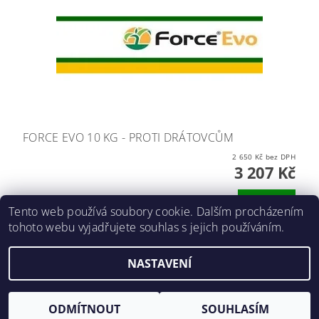
FORCE EVO 10 KG - PROTI DRÁTOVCŮM
2 650 Kč bez DPH
3 207 Kč
DETAIL
Tento web používá soubory cookie. Dalším procházením
tohoto webu vyjadřujete souhlas s jejich používáním.
NASTAVENÍ
2026 ©
E-agro.cz
, všechna práva vyhrazena
Vytvořil Shoptet
ODMÍTNOUT
SOUHLASÍM