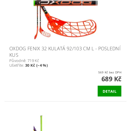
OXDOG FENIX 32 KULATÁ 92/103 CM L - POSLEDNÍ
KUS
Původně:
719 Kč
Ušetříte
:
30 Kč (–4 %)
569 Kč bez DPH
689 Kč
DETAIL