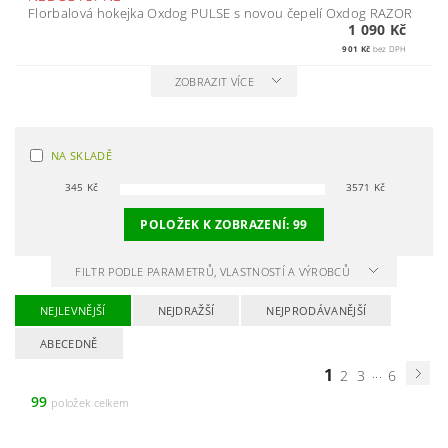
Florbalová hokejka Oxdog PULSE s novou čepelí Oxdog RAZOR
1 090 Kč
901 Kč
bez DPH
ZOBRAZIT VÍCE
NA SKLADĚ
345
Kč
3571
Kč
POLOŽEK K ZOBRAZENÍ:
99
FILTR PODLE PARAMETRŮ, VLASTNOSTÍ A VÝROBCŮ
NEJLEVNĚJŠÍ
NEJDRAŽŠÍ
NEJPRODÁVANĚJŠÍ
ABECEDNĚ
1
...
2
3
6
99
položek celkem