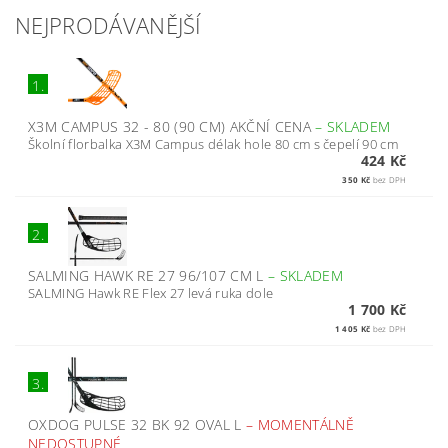
NEJPRODÁVANĚJŠÍ
1.
X3M CAMPUS 32 - 80 (90 CM) AKČNÍ CENA
–
SKLADEM
Školní florbalka X3M Campus délak hole 80 cm s čepelí 90 cm
424 Kč
350 Kč
bez DPH
2.
SALMING HAWK RE 27 96/107 CM L
–
SKLADEM
SALMING Hawk RE Flex 27 levá ruka dole
1 700 Kč
1 405 Kč
bez DPH
3.
OXDOG PULSE 32 BK 92 OVAL L
–
MOMENTÁLNĚ
NEDOSTUPNÉ