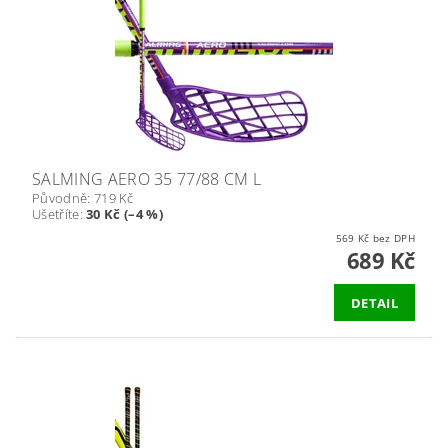
SALMING AERO 35 77/88 CM L
Původně:
719 Kč
Ušetříte
:
30 Kč (–4 %)
569 Kč bez DPH
689 Kč
DETAIL