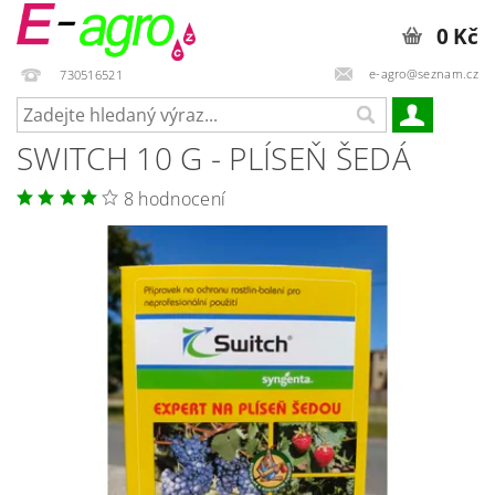
0 Kč
e-agro@seznam.cz
730516521
SWITCH 10 G - PLÍSEŇ ŠEDÁ
8 hodnocení