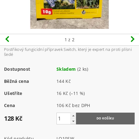
1
z 2
Postřikový fungicidní přípravek Switch, který je expert na proti plísni
šedé
Dostupnost
Skladem
(2 ks)
Běžná cena
144 Kč
Ušetříte
16 Kč
(–11 %)
Cena
106 Kč bez DPH
128 Kč
Kód produktu
LO10SW