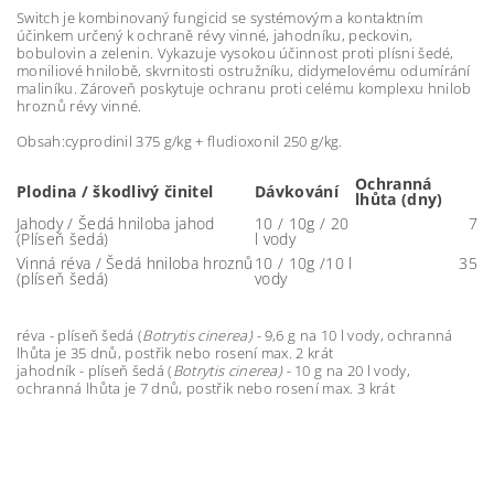
Switch je kombinovaný fungicid se systémovým a kontaktním
účinkem určený k ochraně révy vinné, jahodníku, peckovin,
bobulovin a zelenin. Vykazuje vysokou účinnost proti plísni šedé,
moniliové hnilobě, skvrnitosti ostružníku, didymelovému odumírání
maliníku. Zároveň poskytuje ochranu proti celému komplexu hnilob
hroznů révy vinné.
Obsah:cyprodinil 375 g/kg + fludioxonil 250 g/kg.
Ochranná
Plodina / škodlivý činitel
Dávkování
lhůta (dny)
Jahody / Šedá hniloba jahod
10 / 10g / 20
7
(Plíseň šedá)
l vody
Vinná réva / Šedá hniloba hroznů
10 / 10g /10 l
35
(plíseň šedá)
vody
réva - plíseň šedá (
Botrytis cinerea) -
9,6 g na 10 l vody, ochranná
lhůta je 35 dnů, postřik nebo rosení max. 2 krát
jahodník - plíseň šedá (
Botrytis cinerea) -
10 g na 20 l vody,
ochranná lhůta je 7 dnů, postřik nebo rosení max. 3 krát