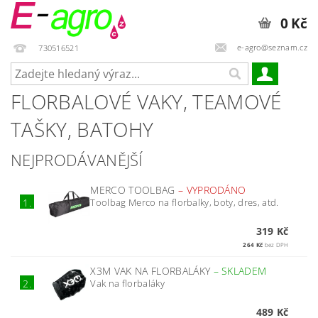
0 Kč
e-agro@seznam.cz
730516521
FLORBALOVÉ VAKY, TEAMOVÉ
TAŠKY, BATOHY
NEJPRODÁVANĚJŠÍ
MERCO TOOLBAG
–
VYPRODÁNO
Toolbag Merco na florbalky, boty, dres, atd.
1.
319 Kč
264 Kč
bez DPH
X3M VAK NA FLORBALÁKY
–
SKLADEM
Vak na florbaláky
2.
489 Kč