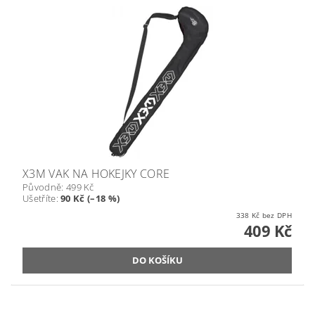
X3M VAK NA HOKEJKY CORE
Původně:
499 Kč
Ušetříte
:
90 Kč (–18 %)
338 Kč bez DPH
409 Kč