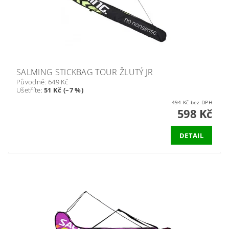
SALMING STICKBAG TOUR ŽLUTÝ JR
Původně:
649 Kč
Ušetříte
:
51 Kč (–7 %)
494 Kč bez DPH
598 Kč
DETAIL