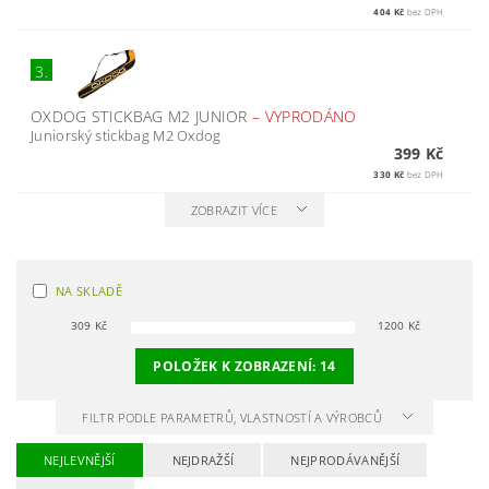
404 Kč
bez DPH
3.
OXDOG STICKBAG M2 JUNIOR
–
VYPRODÁNO
Juniorský stickbag M2 Oxdog
399 Kč
330 Kč
bez DPH
ZOBRAZIT VÍCE
NA SKLADĚ
309
Kč
1200
Kč
POLOŽEK K ZOBRAZENÍ:
14
FILTR PODLE PARAMETRŮ, VLASTNOSTÍ A VÝROBCŮ
NEJLEVNĚJŠÍ
NEJDRAŽŠÍ
NEJPRODÁVANĚJŠÍ