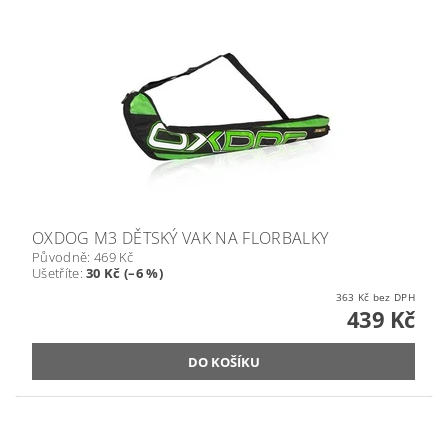
OXDOG M3 DĚTSKÝ VAK NA FLORBALKY
Původně:
469 Kč
Ušetříte
:
30 Kč (–6 %)
363 Kč bez DPH
439 Kč