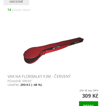
ABECEDNĚ
14
položek celkem
VAK NA FLORBALKY X3M - ČERVENÝ
Původně:
599 Kč
Ušetříte
:
290 Kč (–48 %)
255 Kč bez DPH
309 Kč
DETAIL