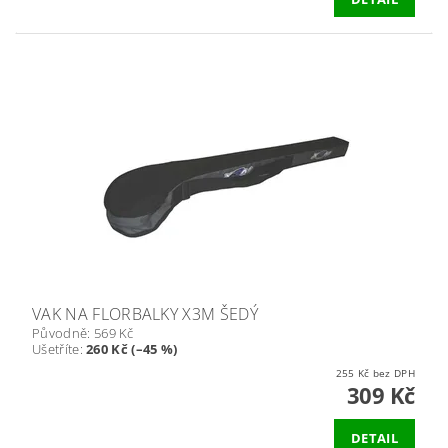
VAK NA FLORBALKY X3M ŠEDÝ
Původně:
569 Kč
Ušetříte
:
260 Kč (–45 %)
255 Kč bez DPH
309 Kč
DETAIL