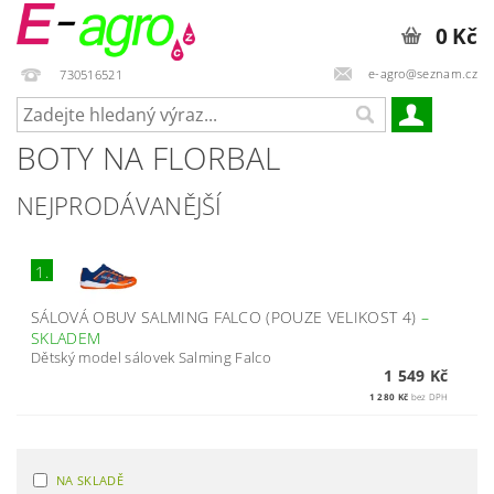
0 Kč
e-agro@seznam.cz
730516521
BOTY NA FLORBAL
NEJPRODÁVANĚJŠÍ
1.
SÁLOVÁ OBUV SALMING FALCO (POUZE VELIKOST 4)
–
SKLADEM
Dětský model sálovek Salming Falco
1 549 Kč
1 280 Kč
bez DPH
NA SKLADĚ