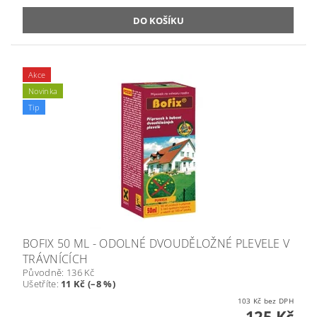
Akce
Novinka
Tip
BOFIX 50 ML - ODOLNÉ DVOUDĚLOŽNÉ PLEVELE V
TRÁVNÍCÍCH
Původně:
136 Kč
Ušetříte
:
11 Kč (–8 %)
103 Kč bez DPH
125 Kč