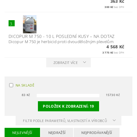
363 Kč
300 Kč
bez DPH
3.
DICOPUR M 750 - 10 L POSLEDNÍ KUSY
–
NA DOTAZ
Dicopur M 750 je herbicid proti dvouděložným plevelům
4 568 Kč
3 775 Kč
bez DPH
ZOBRAZIT VÍCE
NA SKLADĚ
83
Kč
15730
Kč
POLOŽEK K ZOBRAZENÍ:
19
FILTR PODLE PARAMETRŮ, VLASTNOSTÍ A VÝROBCŮ
NEJLEVNĚJŠÍ
NEJDRAŽŠÍ
NEJPRODÁVANĚJŠÍ