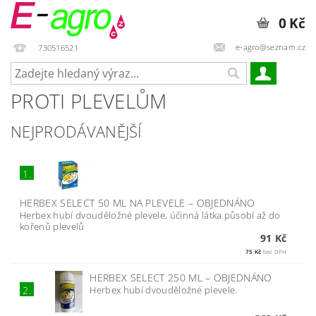
0 Kč
e-agro@seznam.cz
730516521
PROTI PLEVELŮM
NEJPRODÁVANĚJŠÍ
1.
HERBEX SELECT 50 ML NA PLEVELE
–
OBJEDNÁNO
Herbex hubí dvouděložné plevele, účinná látka působí až do
kořenů plevelů
91 Kč
75 Kč
bez DPH
HERBEX SELECT 250 ML
–
OBJEDNÁNO
Herbex hubí dvouděložné plevele.
2.