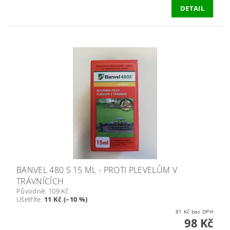
DETAIL
BANVEL 480 S 15 ML - PROTI PLEVELŮM V
TRÁVNÍCÍCH
Původně:
109 Kč
Ušetříte
:
11 Kč (–10 %)
81 Kč bez DPH
98 Kč