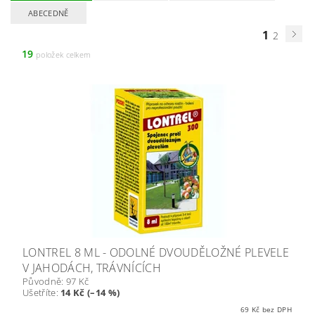
ABECEDNĚ
1
2
19
položek celkem
LONTREL 8 ML - ODOLNÉ DVOUDĚLOŽNÉ PLEVELE
V JAHODÁCH, TRÁVNÍCÍCH
Původně:
97 Kč
Ušetříte
:
14 Kč (–14 %)
69 Kč bez DPH