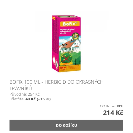
BOFIX 100 ML - HERBICID DO OKRASNÝCH
TRÁVNÍKŮ
Původně:
254 Kč
Ušetříte
:
40 Kč (–15 %)
177 Kč bez DPH
214 Kč