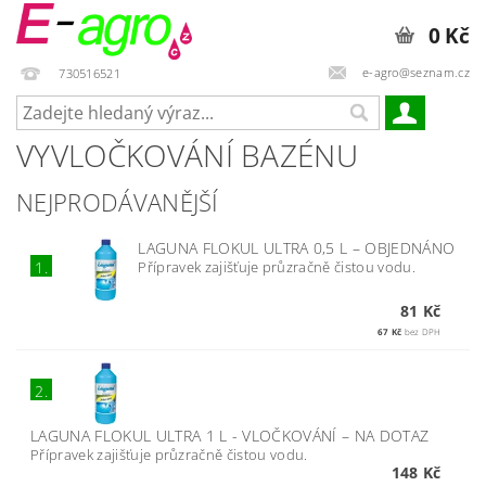
0 Kč
e-agro@seznam.cz
730516521
VYVLOČKOVÁNÍ BAZÉNU
NEJPRODÁVANĚJŠÍ
LAGUNA FLOKUL ULTRA 0,5 L
–
OBJEDNÁNO
Přípravek zajišťuje průzračně čistou vodu.
1.
81 Kč
67 Kč
bez DPH
2.
LAGUNA FLOKUL ULTRA 1 L - VLOČKOVÁNÍ
–
NA DOTAZ
Přípravek zajišťuje průzračně čistou vodu.
148 Kč