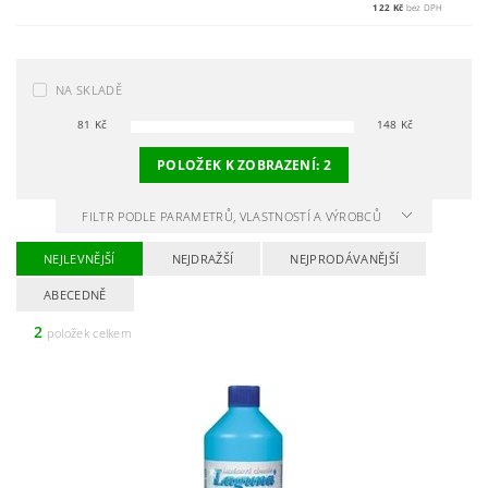
122 Kč
bez DPH
NA SKLADĚ
81
Kč
148
Kč
POLOŽEK K ZOBRAZENÍ:
2
FILTR PODLE PARAMETRŮ, VLASTNOSTÍ A VÝROBCŮ
NEJLEVNĚJŠÍ
NEJDRAŽŠÍ
NEJPRODÁVANĚJŠÍ
ABECEDNĚ
2
položek celkem