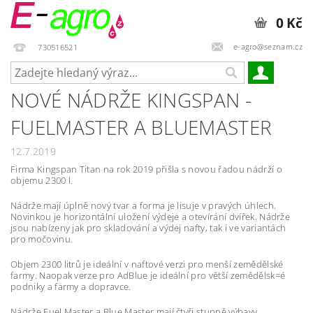
0 Kč
e-agro@seznam.cz
730516521
NOVÉ NÁDRŽE KINGSPAN -
FUELMASTER A BLUEMASTER
12.7.2019
Firma Kingspan Titan na rok 2019 přišla s novou řadou nádrží o
objemu 2300 l.
Nádrže mají úplně nový tvar a forma je lisuje v pravých úhlech.
Novinkou je horizontální uložení výdeje a otevírání dvířek. Nádrže
jsou nabízeny jak pro skladování a výdej nafty, tak i ve variantách
pro močovinu.
Objem 2300 litrů je ideální v naftové verzi pro menší zemědělské
farmy. Naopak verze pro AdBlue je ideální pro větší zemědělsk=é
podniky a farmy a dopravce.
Nádrže Fuel Master a Blue Master mají čtyři stupně výbavy.