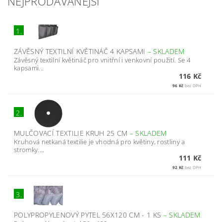
NEJPRODÁVANĚJŠÍ
1.
ZÁVĚSNÝ TEXTILNÍ KVĚTINÁČ 4 KAPSAMI
–
SKLADEM
Závěsný textilní květináč pro vnitřní i venkovní použití. Se 4
kapsami...
116 Kč
96 Kč
bez DPH
2.
MULČOVACÍ TEXTILIE KRUH 25 CM
–
SKLADEM
Kruhová netkaná textilie je vhodná pro květiny, rostliny a
stromky....
111 Kč
92 Kč
bez DPH
3.
POLYPROPYLENOVÝ PYTEL 56X120 CM - 1 KS
–
SKLADEM