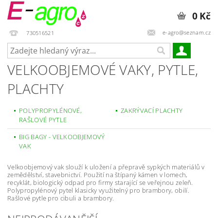
0 Kč
e-agro@seznam.cz
730516521
VELKOOBJEMOVÉ VAKY, PYTLE,
PLACHTY
POLYPROPYLÉNOVÉ,
ZAKRÝVACÍ PLACHTY
RAŠLOVÉ PYTLE
BIG BAGY - VELKOOBJEMOVÝ
VAK
Velkoobjemový vak slouží k uložení a přepravě sypkých materiálů v
zemědělství, stavebnictví. Použití na štípaný kámen v lomech,
recyklát, biologický odpad pro firmy starající se veřejnou zeleň.
Polypropylénový pytel klasicky využitelný pro brambory, obilí.
Rašlové pytle pro cibuli a brambory.