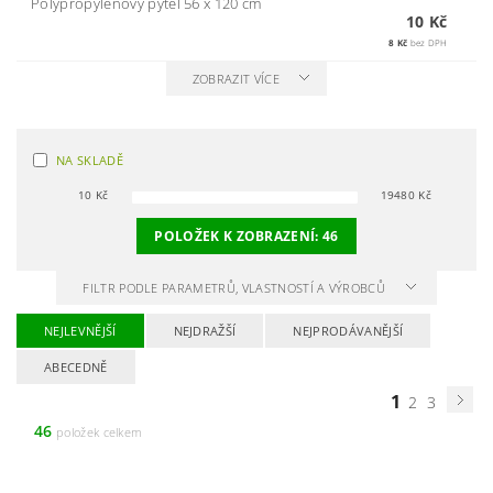
Polypropylénový pytel 56 x 120 cm
10 Kč
8 Kč
bez DPH
ZOBRAZIT VÍCE
NA SKLADĚ
10
Kč
19480
Kč
POLOŽEK K ZOBRAZENÍ:
46
FILTR PODLE PARAMETRŮ, VLASTNOSTÍ A VÝROBCŮ
NEJLEVNĚJŠÍ
NEJDRAŽŠÍ
NEJPRODÁVANĚJŠÍ
ABECEDNĚ
1
2
3
46
položek celkem