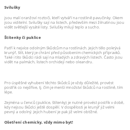
Svilušky
jsou malí oranžoví roztoči, kteří vytváří na rostlině pavučinky. Okem
jsou viditelní. Svilušky sají na listech, především mezi žilnatinou jsou
vidět světlejší vysáté listy. Svilušky milují teplo a sucho.
Štítenky či puklice
Patří k nejvíce odolným škůdcům na rostlinách. Jejich tělo pokrývá
krunýř, štít, který je chrání před působením chemických přípravků.
Také i tito škůdci rádi sají na mladých a zdravých listech. Často jsou
vidět na palmách, listech orchidejí nebo oleandru.
Pro úspěšné vyhubení těchto škůdců je vždy důležité, provést
postřik co nejdříve, tj. čím je menší množství škůdců na rostlině, tím
lépe.
Zejména u červců (puklice, štítenky) je nutné provést postřik v době,
kdy nejsou škůdci ještě dospělí. V dospělosti je krunýř již velmi
pevný a odolný. Jejich hubení je pak již velmi obtížné.
Ošetření chemicky, vždy mimo byt!