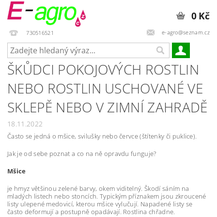
0 Kč
e-agro@seznam.cz
730516521
ŠKŮDCI POKOJOVÝCH ROSTLIN
NEBO ROSTLIN USCHOVANÉ VE
SKLEPĚ NEBO V ZIMNÍ ZAHRADĚ
18.11.2022
Často se jedná o mšice, svilušky nebo červce (štítenky či puklice).
Jak je od sebe poznat a co na ně opravdu funguje?
Mšice
je hmyz většinou zelené barvy, okem viditelný. Škodí sáním na
mladých listech nebo stoncích. Typickým příznakem jsou zkroucené
listy ulepené medovicí, kterou mšice vylučují. Napadené listy se
často deformují a postupně opadávají. Rostlina chřadne.