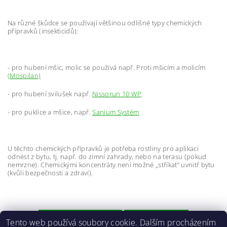
Na různé škůdce se používají většinou odlišné typy chemických
přípravků (insekticidů):
- pro hubení mšic, molic se používá např. Proti mšicím a molicím
(Mospilan)
- pro hubení svilušek např.
Nissorun 10 WP
- pro puklice a mšice, např.
Sanium Systém
U těchto chemických přípravků je potřeba rostliny pro aplikaci
odnést z bytu, tj. např. do zimní zahrady, nebo na terasu (pokud
nemrzne). Chemickými koncentráty není možné „stříkat“ uvnitř bytu
(kvůli bezpečnosti a zdraví).
PŘEDCHOZÍ ČLÁNEK
DALŠÍ ČLÁNEK
Tento web používá soubory cookie. Dalším procházením