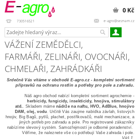
0 Kč
e-agro@seznam.cz
730516521
VÁŽENÍ ZEMĚDĚLCI,
FARMÁŘI, ZELINÁŘI, OVOCNÁŘI,
CHMELAŘI, ZAHRÁDKÁŘI
Srdečně Vás vítáme v obchodě E-agro.cz - kompletní sortiment
přípravků na ochranu rostlin a potřeby pro pole a zahradu.
Náš agro obchod nabízí kompletní sortiment agrochemie -
herbicidy, fungicidy, insekticidy, hnojiva, stimulátory
atd.
. Skladem máme
nádrže na naftu, HVO, AdBlue, hnojivo
DAM, olej, vodu
. Určitě Vás zaujme nabídka závlah, listových
hnojiv, Big Bagů, pytlů, plachet, postřikovačů, malé mechanizace, a
jiných potřeb pro zahradu a pole. Pro registrované zákazníky
nabízíme slevový systém. Samozřejmostí je odborné poradenství.
Věříme, že naleznete vše co potřebují Vaše zahrada i pole.
Váš 1.