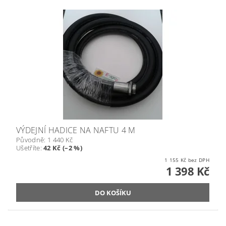
VÝDEJNÍ HADICE NA NAFTU 4 M
Původně:
1 440 Kč
Ušetříte
:
42 Kč (–2 %)
1 155 Kč bez DPH
1 398 Kč