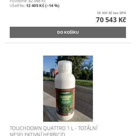
Původně:
82 948 Kč
Ušetříte
:
12 405 Kč (–14 %)
58 300 Kč bez DPH
70 543 Kč
TOUCHDOWN QUATTRO 1 L - TOTÁLNÍ
NESELEKTIVNÍ HERBICID