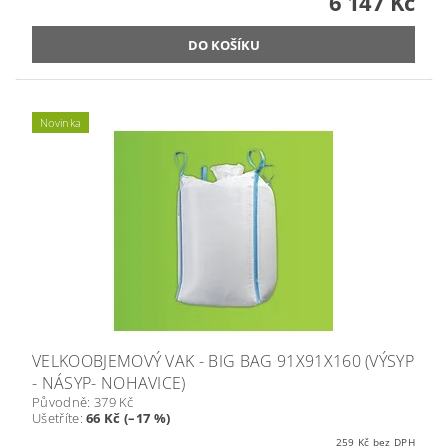
6 147 Kč
Novinka
VELKOOBJEMOVÝ VAK - BIG BAG 91X91X160 (VÝSYP
- NÁSYP- NOHAVICE)
Původně:
379 Kč
Ušetříte
:
66 Kč (–17 %)
259 Kč bez DPH