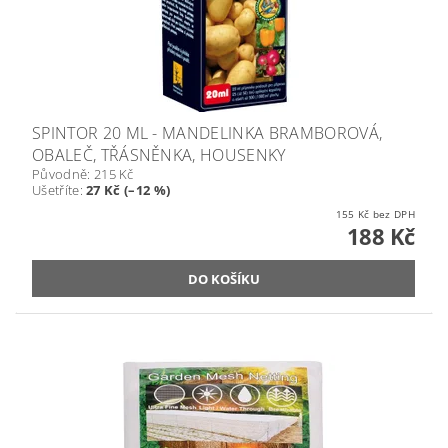
SPINTOR 20 ML - MANDELINKA BRAMBOROVÁ,
OBALEČ, TŘÁSNĚNKA, HOUSENKY
Původně:
215 Kč
Ušetříte
:
27 Kč (–12 %)
155 Kč bez DPH
188 Kč