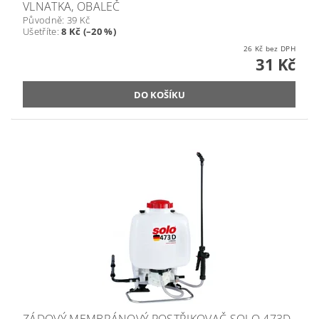
VLNATKA, OBALEČ
Původně:
39 Kč
Ušetříte
:
8 Kč (–20 %)
26 Kč bez DPH
31 Kč