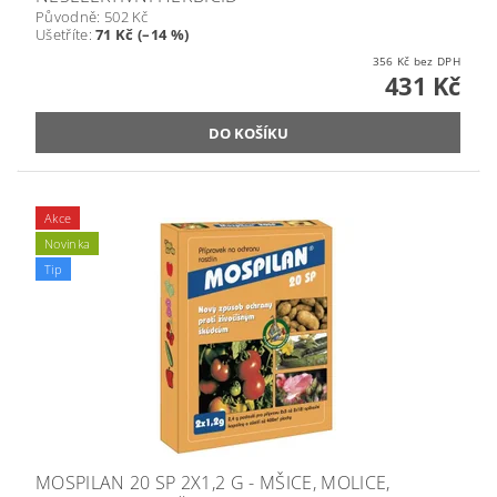
Původně:
502 Kč
Ušetříte
:
71 Kč (–14 %)
356 Kč bez DPH
431 Kč
Akce
Novinka
Tip
MOSPILAN 20 SP 2X1,2 G - MŠICE, MOLICE,