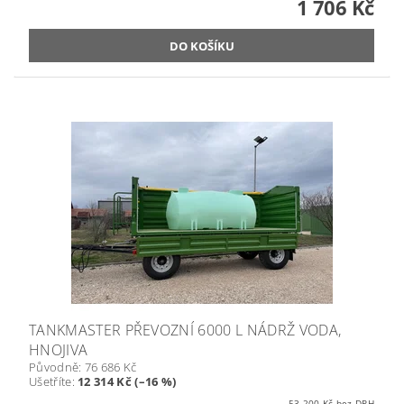
1 706 Kč
TANKMASTER PŘEVOZNÍ 6000 L NÁDRŽ VODA,
HNOJIVA
Původně:
76 686 Kč
Ušetříte
:
12 314 Kč (–16 %)
53 200 Kč bez DPH