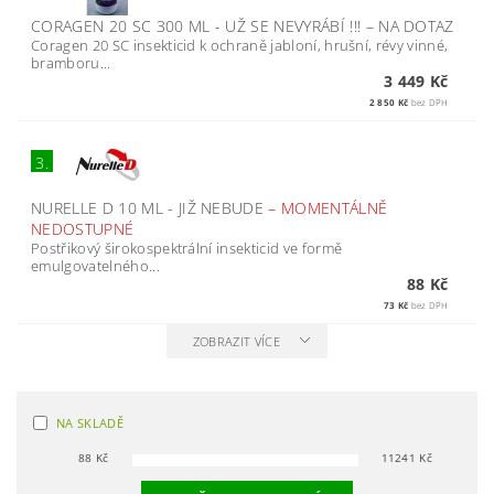
CORAGEN 20 SC 300 ML - UŽ SE NEVYRÁBÍ !!!
–
NA DOTAZ
Coragen 20 SC insekticid k ochraně jabloní, hrušní, révy vinné,
bramboru...
3 449 Kč
2 850 Kč
bez DPH
3.
NURELLE D 10 ML - JIŽ NEBUDE
–
MOMENTÁLNĚ
NEDOSTUPNÉ
Postřikový širokospektrální insekticid ve formě
emulgovatelného...
88 Kč
73 Kč
bez DPH
ZOBRAZIT VÍCE
NA SKLADĚ
88
Kč
11241
Kč