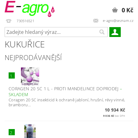
0 Kč
e-agro@seznam.cz
730516521
KUKUŘICE
NEJPRODÁVANĚJŠÍ
1.
CORAGEN 20 SC 1 L - PROTI MANDELINCE DOPRODEJ
–
SKLADEM
Coragen 20 SC insekticid k ochraně jabloní, hrušní, révy vinné,
bramboru...
10 934 Kč
9 036 Kč
bez DPH
2.