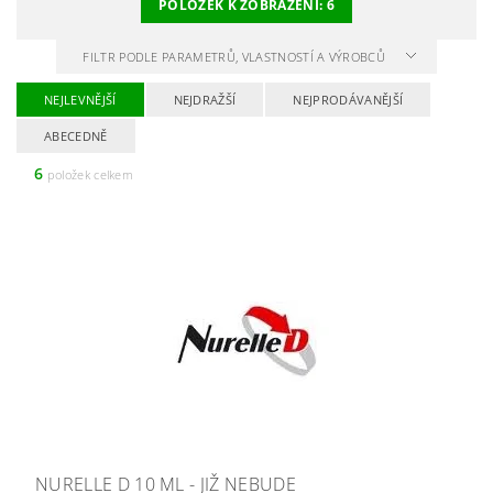
POLOŽEK K ZOBRAZENÍ:
6
FILTR PODLE PARAMETRŮ, VLASTNOSTÍ A VÝROBCŮ
NEJLEVNĚJŠÍ
NEJDRAŽŠÍ
NEJPRODÁVANĚJŠÍ
ABECEDNĚ
6
položek celkem
NURELLE D 10 ML - JIŽ NEBUDE