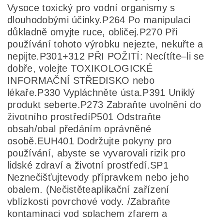
Vysoce toxický pro vodní organismy s
dlouhodobými účinky.
P264 Po manipulaci
důkladně omyjte ruce, obličej.
P270 Při
používání tohoto výrobku nejezte, nekuřte a
nepijte.
P301+312 PŘI POŽITÍ: Ne
cítíte
–
li se
dobře, volejte TOXIKOLOGICKÉ
INFORMAČNÍ STŘEDISKO nebo
lékaře.
P330 Vypláchněte ústa.
P391 Uniklý
produkt seberte.
P273 Zabraňte uvolnění do
životního prostředí
P501 Odstraňte
obsah/obal
předáním oprávněné
osobě
.
EUH401 Dodržujte pokyny pro
p
oužívání, abyste se vyvarovali rizik pro
lidské zdraví
a životní prostředí.
SP1
Neznečišťujte
vody přípravkem nebo jeho
obalem.
(
Nečistěte
aplikační zařízení
v
blízkosti povrchové vody
.
/
Z
abraňte
kontaminaci vod splachem z
farem a