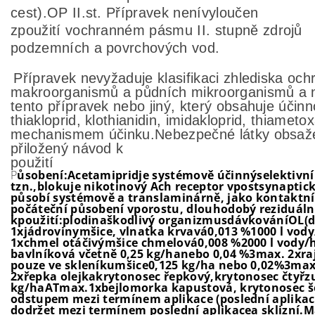
cest).
OP II.
st. Přípr
avek
není
vyloučen
z
použití v
ochranném pásmu II
. s
tupně zdrojů
podzemních a povrchových vod
.
Přípravek nevyžaduje klasifikaci z
hlediska oc
makroorganismů a půdních mikroorganismů a 
tento přípravek nebo jiný, který obsahuje
účinn
thiakloprid, klothianidin,
imidakloprid, thiameto
mech
anismem účinku.
Nebezpečné látky obsaž
přiložený návod k
pou
P
ůsobení:Acetamipridje systémově účinnýselektivníi
tzn.,blokuje nikotinový Ach receptor vpostsynapti
působí systémově a translaminárně, jako kontaktní a
počáteční působení vporostu, dlouhodobý reziduáln
kpoužití:plodinaškodlivý organizmusdávkováníO
1xjádrovinymšice, vlnatka krvavá0,013 %1000 l vod
1xchmel otáčivýmšice chmelová0,008 %2000 l vody/h
bavlníková včetně 0,25 kg/hanebo 0,04 %3max. 2xra
pouze ve skleníkumšice0,125 kg/ha nebo 0,02%3max
2xřepka olejkakrytonosec řepkový,krytonosec čtyřz
kg/haATmax.1xbejlomorka kapustová, krytonosec še
odstupem mezi termínem aplikace (poslední aplikace
dodržet mezi termínem poslední aplikacea sklizní.M