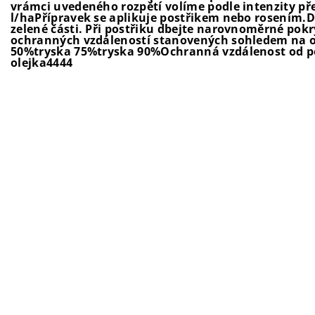
vrámci uvedeného rozpětí volíme podle intenzity p
l/haPřípravek se aplikuje postřikem nebo rosením.Dá
zelené části. Při postřiku dbejte narovnoměrné pokr
ochranných vzdáleností stanovených sohledem na o
50%tryska 75%tryska 90%Ochranná vzdálenost od p
olejka4444