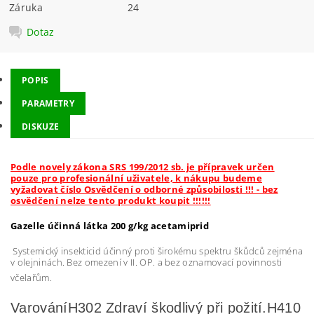
Záruka
24
Dotaz
POPIS
PARAMETRY
DISKUZE
Podle novely zákona SRS 199/2012 sb. je přípravek určen
pouze pro profesionální uživatele, k nákupu budeme
vyžadovat číslo Osvědčení o odborné způsobilosti !!! - bez
osvědčení nelze tento produkt koupit !!!!!!
Gazelle účinná látka 200 g/kg acetamiprid
Systemický insekticid účinný proti širokému spektru škůdců zejména
v olejninách. Bez omezení v II. OP. a bez oznamovací povinnosti
včelařům.
Varování
H302 Zdraví škodlivý při požití
.
H410