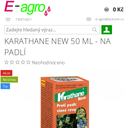
0 Kč
e-agro@seznam.cz
730516521
KARATHANE NEW 50 ML - NA
PADLÍ
Neohodnoceno
Akce
Novinka
Tip