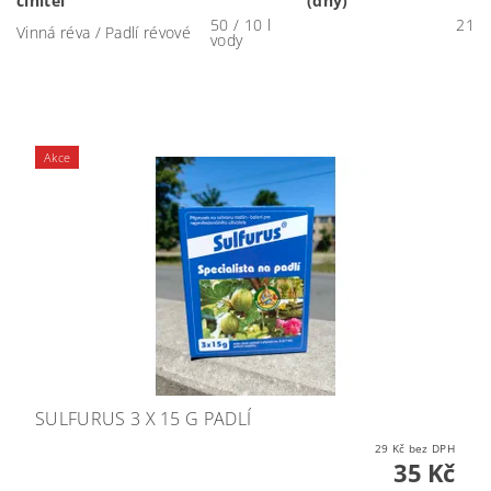
činitel
(dny)
50 / 10 l
21
Vinná réva / Padlí révové
vody
Akce
SULFURUS 3 X 15 G PADLÍ
29 Kč bez DPH
35 Kč