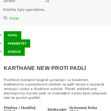
Záruka
24
Položka byla vyprodána...
Dotaz
POPIS
PARAMETRY
DISKUZE
KARTHANE NEW PROTI PADLÍ
Postřikový kontaktní fungicid vyznačující se kurativním,
eradikativním a preventivním účinkem na padlí révové a současně
omezující výskyt a škodlivost svilušek. Působí unikátně proti
přezimujícímu myceliu padlí ve vinohradech a proto bývá zařazován
také do prvních postřiků.
Plodina / škodlivý
Ochranná lhůta
Dávkování