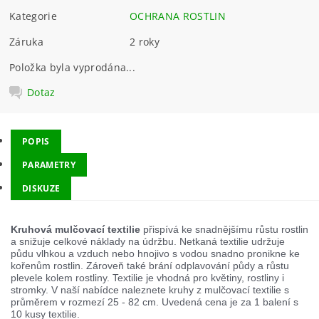
Kategorie
OCHRANA ROSTLIN
Záruka
2 roky
Položka byla vyprodána...
Dotaz
POPIS
PARAMETRY
DISKUZE
Kruhová mulčovací textilie
přispívá ke snadnějšímu růstu rostlin
a snižuje celkové náklady na údržbu. Netkaná textilie udržuje
půdu vlhkou a vzduch nebo hnojivo s vodou snadno pronikne ke
kořenům rostlin. Zároveň také brání odplavování půdy a růstu
plevele kolem rostliny. Textilie je vhodná pro květiny, rostliny i
stromky. V naší nabídce naleznete kruhy z mulčovací textilie s
průměrem v rozmezí 25 - 82 cm. Uvedená cena je za 1 balení s
10 kusy textilie.