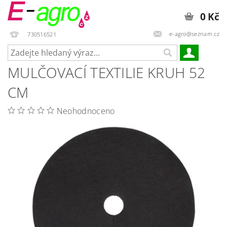
0 Kč
e-agro@seznam.cz
730516521
MULČOVACÍ TEXTILIE KRUH 52
CM
Neohodnoceno