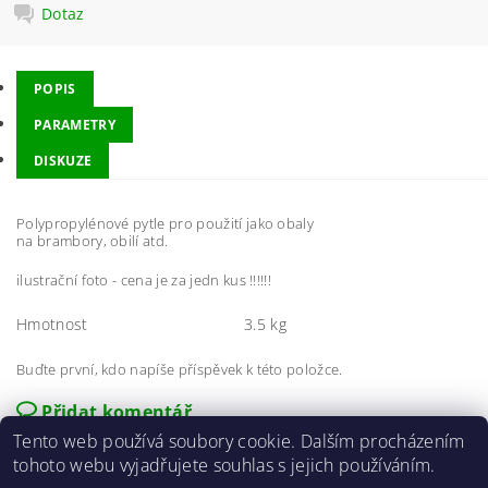
Dotaz
POPIS
PARAMETRY
DISKUZE
Polypropylénové pytle pro použití jako obaly
na brambory, obilí atd.
ilustrační foto - cena je za jedn kus !!!!!!
Hmotnost
3.5 kg
Buďte první, kdo napíše příspěvek k této položce.
Přidat komentář
Tento web používá soubory cookie. Dalším procházením
tohoto webu vyjadřujete souhlas s jejich používáním.