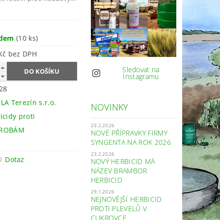
adem
(10 ks)
120 Kč bez DPH
Sledovat na
Instagramu
228
LA Terezín s.r.o.
NOVINKY
icidy proti
23.2.2026
ROBÁM
NOVÉ PŘÍPRAVKY FIRMY
SYNGENTA NA ROK 2026
23.2.2026
Dotaz
NOVÝ HERBICID MÁ
NÁZEV BRAMBOR
HERBICID
29.1.2026
NEJNOVĚJŠÍ HERBICID
PROTI PLEVELŮ V
CUKROVCE