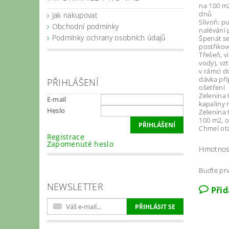
na 100 m2
dnů
Jak nakupovat
Slivoň: p
Obchodní podmínky
nalévání 
Podmínky ochrany osobních údajů
Špenát se
postřikov
Třešeň, v
vody), vz
v rámci d
dávka pří
PŘIHLÁŠENÍ
ošetření
Zelenina 
E-mail
kapaliny 
Heslo
Zelenina 
100 m2, o
Chmel otá
Registrace
Zapomenuté heslo
Hmotnos
Buďte prv
NEWSLETTER
Při