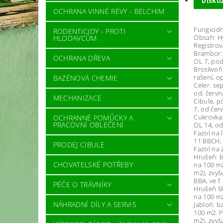
DISKU
OCHRANA VINNÉ RÉVY - BELCHIM
Fungicid
RODENTICIDY - PROTI
Obsah: H
HLODAVCŮM
Registrov
Brambor: 
OCHRANA DŘEVA
OL 7, pod
Broskvoň:
rašení, o
BAZÉNOVÁ CHEMIE
Celer: se
od: červn
MECHANIZACE
Cibule, p
7, od čer
Cukrovka:
OCHRANNÉ POMŮCKY A
PRACOVNÍ OBLEČENÍ
OL 14, od
Fazol na 
11 BBCH, 
PRODEJ CIBULE
Fazol na 
Hrušeň: b
CHOVATELSKÉ POTŘEBY
na 100 m2
m2), zvyš
BBA, ve f.
PÉČE O TRÁVNÍKY
Hrušeň šk
na 100 m2
NÁHRADNÍ DÍLY A SERVIS
Jabloň: b
100 m2. P
m2), zvyš