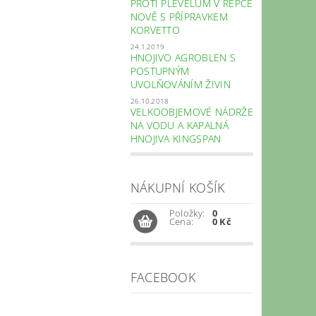
PROTI PLEVELŮM V ŘEPCE
NOVĚ S PŘÍPRAVKEM
KORVETTO
24.1.2019
HNOJIVO AGROBLEN S
POSTUPNÝM
UVOLŇOVÁNÍM ŽIVIN
26.10.2018
VELKOOBJEMOVÉ NÁDRŽE
NA VODU A KAPALNÁ
HNOJIVA KINGSPAN
NÁKUPNÍ KOŠÍK
Položky:
0
Cena:
0 Kč
FACEBOOK