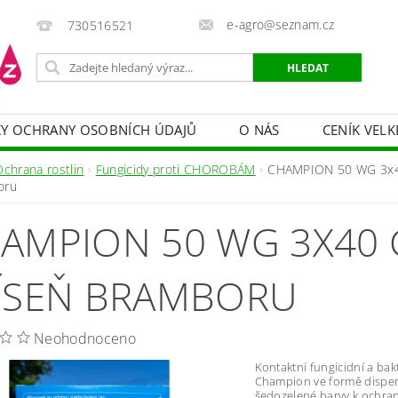
e-agro@seznam.cz
730516521
Y OCHRANY OSOBNÍCH ÚDAJŮ
O NÁS
CENÍK VELK
 VAKY, PYTLE, PLACHTY
POSTŘIKOVAČE
OCHRANA
Ochrana rostlin
Fungicidy proti CHOROBÁM
CHAMPION 50 WG 3x40
oru
HRANA DŘEVA
BAZÉNOVÁ CHEMIE
MECHANIZACE
AMPION 50 WG 3X40 G
PRODEJ CIBULE
CHOVATELSKÉ POTŘEBY
PÉ
OB = SLEVY 10-30 %
ZAHRADNÍ POMŮCKY A ZÁVLAHA
ÍSEŇ BRAMBORU
Neohodnoceno
Kontaktní fungicidní a bak
Champion ve formě dispe
šedozelené barvy k ochran