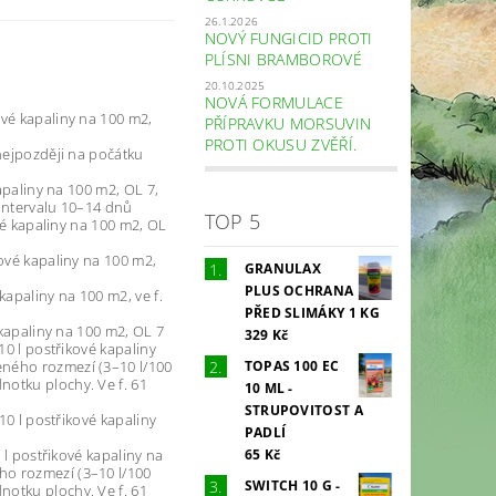
26.1.2026
NOVÝ FUNGICID PROTI
PLÍSNI BRAMBOROVÉ
20.10.2025
NOVÁ FORMULACE
ové kapaliny na 100 m2,
PŘÍPRAVKU MORSUVIN
PROTI OKUSU ZVĚŘÍ.
 nejpozději na počátku
kapaliny na 100 m2, OL 7,
 intervalu 10–14 dnů
TOP 5
ové kapaliny na 100 m2, OL
kové kapaliny na 100 m2,
GRANULAX
PLUS OCHRANA
kapaliny na 100 m2, ve f.
PŘED SLIMÁKY 1 KG
 kapaliny na 100 m2, OL 7
329 Kč
10 l postřikové kapaliny
TOPAS 100 EC
eného rozmezí (3–10 l/100
notku plochy. Ve f. 61
10 ML -
STRUPOVITOST A
10 l postřikové kapaliny
PADLÍ
65 Kč
 l postřikové kapaliny na
ho rozmezí (3–10 l/100
SWITCH 10 G -
notku plochy. Ve f. 61