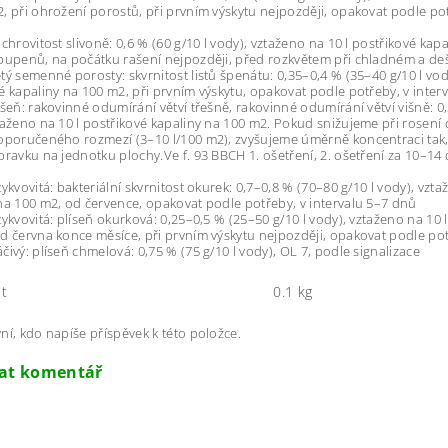
, při ohrožení porostů, při prvním výskytu nejpozději, opakovat podle pot
uchrovitost slivoně: 0,6 % (60 g/10 l vody), vztaženo na 10 l postřikové kap
pupenů, na počátku rašení nejpozději, před rozkvětem při chladném a de
tý semenné porosty: skvrnitost listů špenátu: 0,35–0,4 % (35–40 g/10 l vod
é kapaliny na 100 m2, při prvním výskytu, opakovat podle potřeby, v inte
išeň: rakovinné odumírání větví třešně, rakovinné odumírání větví višně: 0
taženo na 10 l postřikové kapaliny na 100 m2. Pokud snižujeme při rosení
oporučeného rozmezí (3–10 l/100 m2), zvyšujeme úměrně koncentraci tak
pravku na jednotku plochy.Ve f. 93 BBCH 1. ošetření, 2. ošetření za 10–14
tykvovitá: bakteriální skvrnitost okurek: 0,7–0,8 % (70–80 g/10 l vody), vzta
na 100 m2, od července, opakovat podle potřeby, v intervalu 5–7 dnů
tykvovitá: plíseň okurková: 0,25–0,5 % (25–50 g/10 l vody), vztaženo na 10 
d června konce měsíce, při prvním výskytu nejpozději, opakovat podle pot
čivý: plíseň chmelová: 0,75 % (75 g/10 l vody), OL 7, podle signalizace
t
0.1 kg
ní, kdo napíše příspěvek k této položce.
dat komentář