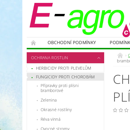
OBCHODNÍ PODMÍNKY
PODMÍNK
NÁDRŽE
HNOJIVA
VELKOOBJEMOVÉ
OCHRANA ROSTLIN
bramb
RODENTICIDY - PROTI HLODAVCŮM
OC
HERBICIDY PROTI PLEVELŮM
CH
OCHRANNÉ POMŮCKY A PRACOVNÍ OBLEČENÍ
FUNGICIDY PROTI CHOROBÁM
NÁHRADNÍ DÍLY A SERVIS
VÝPRODEJ ZÁS
Přípravky proti plísni
bramborové
PL
Zelenina
Okrasné rostliny
Réva vinná
Ovocné stromy