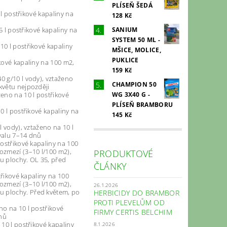
PLÍSEŇ ŠEDÁ
 l postřikové kapaliny na
128 Kč
SANIUM
5 l postřikové kapaliny na
SYSTEM 50 ML -
10 l postřikové kapaliny
MŠICE, MOLICE,
PUKLICE
ikové kapaliny na 100 m2,
159 Kč
0 g/10 l vody), vztaženo
CHAMPION 50
květu nejpozději
WG 3X40 G -
ženo na 10 l postřikové
PLÍSEŇ BRAMBORU
0 l postřikové kapaliny na
145 Kč
l vody), vztaženo na 10 l
rvalu 7–14 dnů
postřikové kapaliny na 100
ozmezí (3–10 l/100 m2),
PRODUKTOVÉ
u plochy. OL 35, před
ČLÁNKY
ů
třikové kapaliny na 100
ozmezí (3–10 l/100 m2),
26.1.2026
u plochy. Před květem, po
HERBICIDY DO BRAMBOR
PROTI PLEVELŮM OD
no na 10 l postřikové
FIRMY CERTIS BELCHIM
dnů
 10 l postřikové kapaliny
8.1.2026