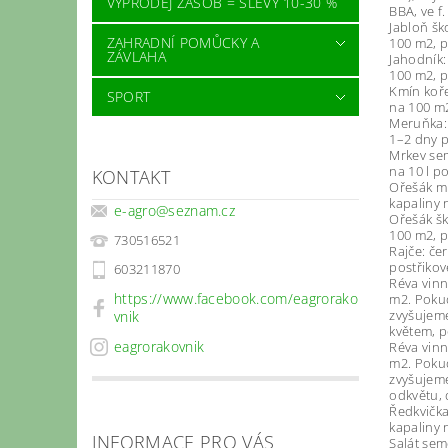
VÝPRODEJ ZÁSOB = SLEVY 10-30 %
BBA, ve f.
Jabloň šk
ZAHRADNÍ POMŮCKY A
100 m2, p
ZÁVLAHA
Jahodník:
100 m2, p
Kmín koře
SPORT
na 100 m2
Meruňka: 
1–2 dny 
Mrkev sem
na 10 l p
KONTAKT
Ořešák ml
kapaliny 
e-agro
@
seznam.cz
Ořešák šk
100 m2, p
730516521
Rajče: če
postřikov
603211870
Réva vinn
https://www.facebook.com/eagrorako
m2. Pokud
zvyšujeme
vnik
květem, p
eagrorakovnik
Réva vinn
m2. Pokud
zvyšujeme
odkvětu, 
Ředkvička
kapaliny 
INFORMACE PRO VÁS
Salát sem