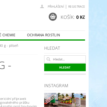
|
PŘIHLÁŠENÍ
REGISTRACE
KOŠÍK:
0 Kč
É CHEMIE
OCHRANA ROSTLIN
 VINNÉ RÉVY - BELCHIM
 g - plíseň
HLEDAT
 -
ČE O TRÁVNÍKY
SPORT
INSTAGRAM
tericidní přípravek
rgovatelného prášku
ě rostlin proti houbovým