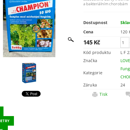
a bakteriálním chorobám
Dostupnost
Skl
Cena
145 Kč
Kód produktu
L F 
Značka
LOVE
Fung
Kategorie
CHO
Záruka
24
Tisk
ETRY