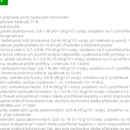
ZE
ní přípravek proti houbovým chorobám
ydroxid měďnatý 77 %
ané použití:
plíseň bramborová: 0,8–1 % (80–100 g/10 l vody), vztaženo na 5 l postřik
le signalizace
 kadeřavost listů broskvoně: 0,6 % (60 g/10 l vody), při nalévání pupenů,
pakovat podle potřeby za 14 dní při chladném a deštivém počasí
ptorióza celeru: 0,7–0,8 % (70–80 g/10 l vody), vztaženo na 5 l postřikové 
a konce měsíce, při prvním výskytu nejpozději, opakovat podle potřeby, v
ór: plíseň cibulová: 0,7–0,8 % (70–80 g/10 l vody), vztaženo na 5 l postřik
vna, opakovat podle potřeby, v intervalu 10–14 dnů
 cerkosporióza řepy: 0,8–1 % (80–100 g/10 l vody), vztaženo na 5 l postři
 července poloviny měsíce, opakovat za 14 dní
lusky: antraknóza fazolu: 0,8 % (80 g/10 l vody), vztaženo na 5 l postřikové 
do rozkvětu, aplikaci opakovat 1–2×, v intervalu 10–14 dnů
zrno: antraknóza fazolu: 0,8 % (80 g/10 l vody), vztaženo na 5 l postřikové
akteriální spála jabloňovitých: 0,1–0,2 % (10–20 g/10 l vody), Vztaženo na 
. Pokud snižujeme při rosení dávku postřikové kapaliny v rámci doporuč
ujeme úměrně koncentraci tak, aby byla zachována dávka přípravku na jed
 69 BBA, ve f. 71 BBA
olky: bakteriální spála jabloňovitých: 0,45 % (45 g/10 l vody), Vztaženo na 
, před odlistěním
akteriální spála jabloňovitých: 0,05–0,1 % (5–10 g/10 l vody, vztaženo na 10
okud snižujeme při rosení dávku postřikové kapaliny v rámci doporučené
ujeme úměrně koncentraci tak, aby byla zachována dávka přípravku na jed