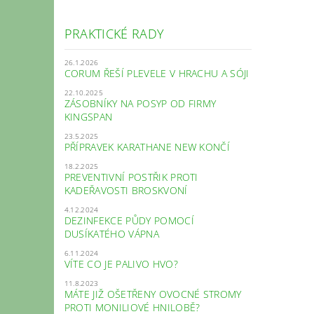
PRAKTICKÉ RADY
26.1.2026
CORUM ŘEŠÍ PLEVELE V HRACHU A SÓJI
22.10.2025
ZÁSOBNÍKY NA POSYP OD FIRMY
KINGSPAN
23.5.2025
PŘÍPRAVEK KARATHANE NEW KONČÍ
18.2.2025
PREVENTIVNÍ POSTŘIK PROTI
KADEŘAVOSTI BROSKVONÍ
4.12.2024
DEZINFEKCE PŮDY POMOCÍ
DUSÍKATÉHO VÁPNA
6.11.2024
VÍTE CO JE PALIVO HVO?
11.8.2023
MÁTE JIŽ OŠETŘENY OVOCNÉ STROMY
PROTI MONILIOVÉ HNILOBĚ?