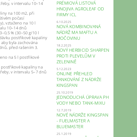
PRÉMIOVÁ LISTOVÁ
řeby, v intervalu 10–14
HNOJIVA AGROLEAF OD
aliny na 100 m2, při
FIRMY ICL
štivém počasí
6.10.2025
y), vztaženo na 10 l
NOVÁ KOMBINOVANÁ
rvalu 10–14 dnů
NÁDRŽ MA MAFTU A
,3–0,5 % (30–50 g/10 l
 dávku postřikové kapaliny
MOČOVINU
, aby byla zachována
18.2.2025
 dnů, před rašením 3.
NOVÝ HERBICID SHARPEN
PROTI PLEVELŮM V
ženo na 5 l postřikové
ZELENINĚ
l postřikové kapaliny na
5.12.2023
řeby, v intervalu 5–7 dnů
ONLINE PŘEHLED
TANKOVÁNÍ Z NÁDRŽE
KINGSPAN
25.10.2019
JEDNODUCHÁ ÚPRAVA PH
VODY NEBO TANK-MIXU
12.7.2019
NOVÉ NÁDRŽE KINGSPAN
- FUELMASTER A
BLUEMASTER
25.1.2019