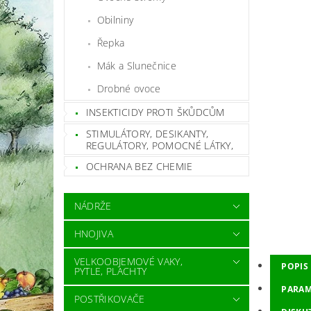
Obilniny
Řepka
Mák a Slunečnice
Drobné ovoce
INSEKTICIDY PROTI ŠKŮDCŮM
STIMULÁTORY, DESIKANTY,
REGULÁTORY, POMOCNÉ LÁTKY,
OCHRANA BEZ CHEMIE
NÁDRŽE
HNOJIVA
VELKOOBJEMOVÉ VAKY,
POPIS
PYTLE, PLACHTY
PARAM
POSTŘIKOVAČE