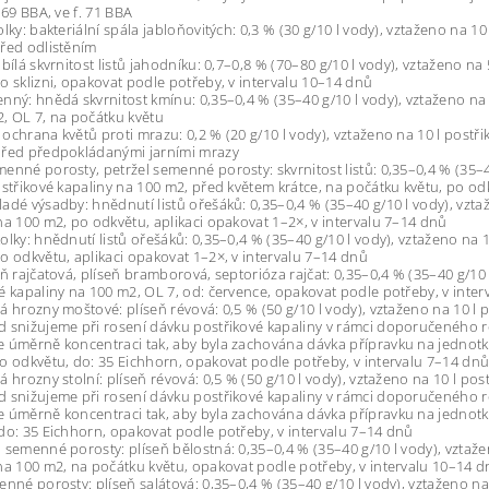
 69 BBA, ve f. 71 BBA
olky: bakteriální spála jabloňovitých: 0,3 % (30 g/10 l vody), vztaženo na 10
řed odlistěním
 bílá skvrnitost listů jahodníku: 0,7–0,8 % (70–80 g/10 l vody), vztaženo na 
o sklizni, opakovat podle potřeby, v intervalu 10–14 dnů
nný: hnědá skvrnitost kmínu: 0,35–0,4 % (35–40 g/10 l vody), vztaženo na 
, OL 7, na počátku květu
ochrana květů proti mrazu: 0,2 % (20 g/10 l vody), vztaženo na 10 l postř
před předpokládanými jarními mrazy
enné porosty, petržel semenné porosty: skvrnitost listů: 0,35–0,4 % (35–4
ostřikové kapaliny na 100 m2, před květem krátce, na počátku květu, po od
adé výsadby: hnědnutí listů ořešáků: 0,35–0,4 % (35–40 g/10 l vody), vzta
na 100 m2, po odkvětu, aplikaci opakovat 1–2×, v intervalu 7–14 dnů
olky: hnědnutí listů ořešáků: 0,35–0,4 % (35–40 g/10 l vody), vztaženo na 1
o odkvětu, aplikaci opakovat 1–2×, v intervalu 7–14 dnů
rň rajčatová, plíseň bramborová, septorióza rajčat: 0,35–0,4 % (35–40 g/10 
é kapaliny na 100 m2, OL 7, od: července, opakovat podle potřeby, v inte
á hrozny moštové: plíseň révová: 0,5 % (50 g/10 l vody), vztaženo na 10 l 
 snižujeme při rosení dávku postřikové kapaliny v rámci doporučeného r
 úměrně koncentraci tak, aby byla zachována dávka přípravku na jednotk
o odkvětu, do: 35 Eichhorn, opakovat podle potřeby, v intervalu 7–14 dn
á hrozny stolní: plíseň révová: 0,5 % (50 g/10 l vody), vztaženo na 10 l pos
 snižujeme při rosení dávku postřikové kapaliny v rámci doporučeného r
 úměrně koncentraci tak, aby byla zachována dávka přípravku na jednotk
do: 35 Eichhorn, opakovat podle potřeby, v intervalu 7–14 dnů
 semenné porosty: plíseň bělostná: 0,35–0,4 % (35–40 g/10 l vody), vztaže
na 100 m2, na počátku květu, opakovat podle potřeby, v intervalu 10–14 
enné porosty: plíseň salátová: 0,35–0,4 % (35–40 g/10 l vody), vztaženo na