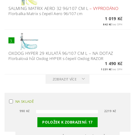
SALMING MATRIX AERO 32 96/107 CM L
–
VYPRODÁNO
Florbalka Matrix s čepelí Aero 96/107 cm
1 019 Kč
842 Kč
bez DPH
3.
OXDOG HYPER 29 KULATÁ 96/107 CM L
–
NA DOTAZ
Florbalová hůl Oxdog HYPER s čepelí Oxdog RAZOR
1 490 Kč
1 231 Kč
bez DPH
ZOBRAZIT VÍCE
NA SKLADĚ
990
Kč
2219
Kč
POLOŽEK K ZOBRAZENÍ:
17