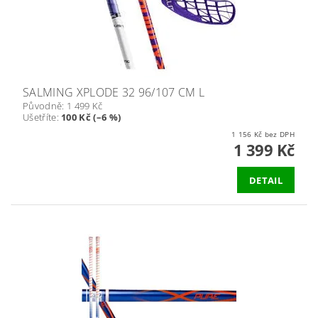
SALMING XPLODE 32 96/107 CM L
Původně:
1 499 Kč
Ušetříte
:
100 Kč (–6 %)
1 156 Kč bez DPH
1 399 Kč
DETAIL