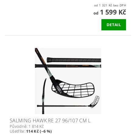
od 1 321 Kč bez DPH
1 599 Kč
od
DETAIL
SALMING HAWK RE 27 96/107 CM L
Původně:
1 814 Kč
Ušetříte
:
114 Kč (–6 %)