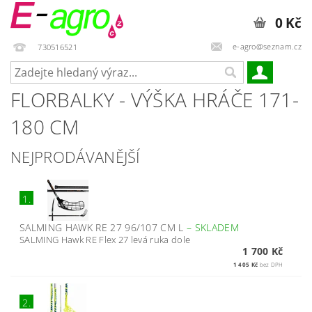
0 Kč
e-agro@seznam.cz
730516521
FLORBALKY - VÝŠKA HRÁČE 171-
180 CM
NEJPRODÁVANĚJŠÍ
1.
SALMING HAWK RE 27 96/107 CM L
–
SKLADEM
SALMING Hawk RE Flex 27 levá ruka dole
1 700 Kč
1 405 Kč
bez DPH
2.