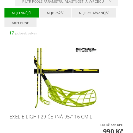
FILTR PODLE PARAMETRŮ, VLASTNOSTÍ A VÝROBCŮ
NEJLEVNĚJŠÍ
NEJDRAŽŠÍ
NEJPRODÁVANĚJŠÍ
ABECEDNĚ
17
položek celkem
EXEL E-LIGHT 29 ČERNÁ 95/116 CM L
818 Kč bez DPH
990 Kč