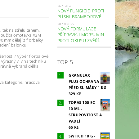
26.1.2026
NOVÝ FUNGICID PROTI
PLÍSNI BRAMBOROVÉ
20.10.2025
NOVÁ FORMULACE
, tak na střelu tahem.
PŘÍPRAVKU MORSUVIN
 použita omotávka X3M
30 mm dělají z florbalky
PROTI OKUSU ZVĚŘÍ.
vedení balonku.
šenosti ? Výběr florbalové
TOP 5
 výrazný vliv na techniku
právně vybraná délka
GRANULAX
PLUS OCHRANA
vá kategorie, hráčova
PŘED SLIMÁKY 1 KG
329 Kč
TOPAS 100 EC
10 ML -
STRUPOVITOST A
PADLÍ
65 Kč
SWITCH 10 G -