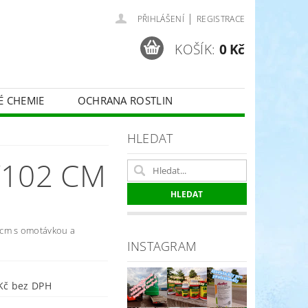
|
PŘIHLÁŠENÍ
REGISTRACE
KOŠÍK:
0 Kč
É CHEMIE
OCHRANA ROSTLIN
 VINNÉ RÉVY - BELCHIM
HLEDAT
/102 CM
ČE O TRÁVNÍKY
SPORT
 cm s omotávkou a
INSTAGRAM
594 Kč bez DPH