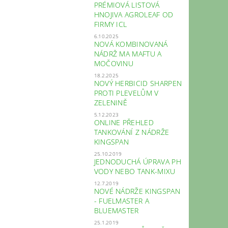
PRÉMIOVÁ LISTOVÁ
HNOJIVA AGROLEAF OD
FIRMY ICL
6.10.2025
NOVÁ KOMBINOVANÁ
NÁDRŽ MA MAFTU A
MOČOVINU
18.2.2025
NOVÝ HERBICID SHARPEN
PROTI PLEVELŮM V
ZELENINĚ
5.12.2023
ONLINE PŘEHLED
TANKOVÁNÍ Z NÁDRŽE
KINGSPAN
25.10.2019
JEDNODUCHÁ ÚPRAVA PH
VODY NEBO TANK-MIXU
12.7.2019
NOVÉ NÁDRŽE KINGSPAN
- FUELMASTER A
BLUEMASTER
25.1.2019