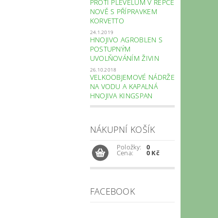
PROTI PLEVELŮM V ŘEPCE
NOVĚ S PŘÍPRAVKEM
KORVETTO
24.1.2019
HNOJIVO AGROBLEN S
POSTUPNÝM
UVOLŇOVÁNÍM ŽIVIN
26.10.2018
VELKOOBJEMOVÉ NÁDRŽE
NA VODU A KAPALNÁ
HNOJIVA KINGSPAN
NÁKUPNÍ KOŠÍK
Položky:
0
Cena:
0 Kč
FACEBOOK