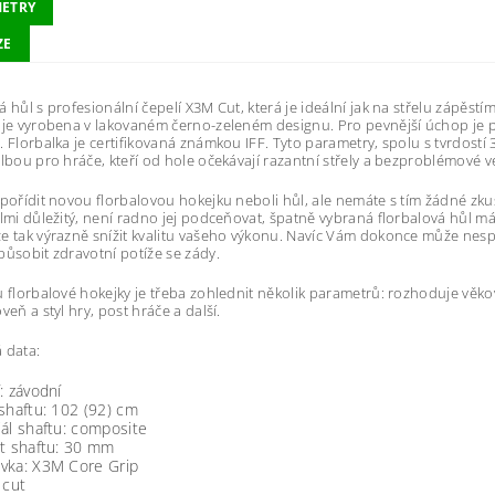
ETRY
ZE
á hůl s profesionální čepelí X3M Cut, která je ideální jak na střelu zápěstím
 je vyrobena v lakovaném černo-zeleném designu. Pro pevnější úchop je
. Florbalka je certifikovaná známkou IFF. Tyto parametry, spolu s tvrdostí 
olbou pro hráče, kteří od hole očekávají razantní střely a bezproblémové 
 pořídit novou florbalovou hokejku neboli hůl, ale nemáte s tím žádné zku
elmi důležitý, není radno jej podceňovat, špatně vybraná florbalová hůl má
e tak výrazně snížit kvalitu vašeho výkonu. Navíc Vám dokonce může nes
působit zdravotní potíže se zády.
u florbalové hokejky je třeba zohlednit několik parametrů: rozhoduje věko
veň a styl hry, post hráče a další.
 data:
: závodní
shaftu: 102 (92) cm
ál shaftu: composite
st shaftu: 30 mm
vka: X3M Core Grip
 cut