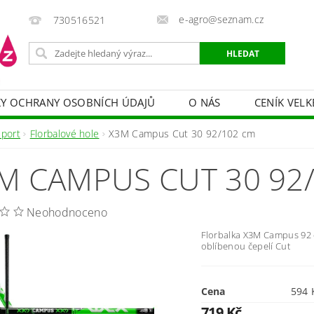
e-agro@seznam.cz
730516521
Y OCHRANY OSOBNÍCH ÚDAJŮ
O NÁS
CENÍK VELK
 VAKY, PYTLE, PLACHTY
POSTŘIKOVAČE
OCHRANA
Sport
Florbalové hole
X3M Campus Cut 30 92/102 cm
HRANA DŘEVA
BAZÉNOVÁ CHEMIE
MECHANIZACE
M CAMPUS CUT 30 92
PRODEJ CIBULE
CHOVATELSKÉ POTŘEBY
PÉ
OB = SLEVY 10-30 %
ZAHRADNÍ POMŮCKY A ZÁVLAHA
Neohodnoceno
Florbalka X3M Campus 92
oblíbenou čepelí Cut
Cena
719 Kč