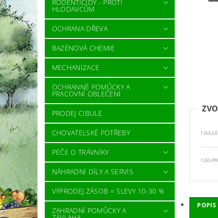
RODENTICIDY - PROTI
HLODAVCŮM
OCHRANA DŘEVA
BAZÉNOVÁ CHEMIE
MECHANIZACE
OCHRANNÉ POMŮCKY A
PRACOVNÍ OBLEČENÍ
ZVO
PRODEJ CIBULE
CHOVATELSKÉ POTŘEBY
1265/LE
PÉČE O TRÁVNÍKY
1265/PR
NÁHRADNÍ DÍLY A SERVIS
VÝPRODEJ ZÁSOB = SLEVY 10-30 %
POPIS
ZAHRADNÍ POMŮCKY A
ZÁVLAHA