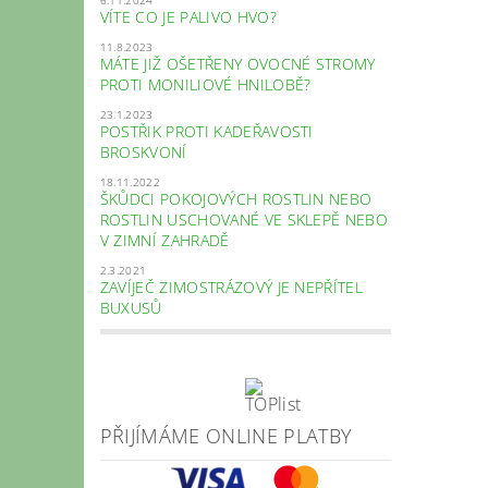
VÍTE CO JE PALIVO HVO?
11.8.2023
MÁTE JIŽ OŠETŘENY OVOCNÉ STROMY
PROTI MONILIOVÉ HNILOBĚ?
23.1.2023
POSTŘIK PROTI KADEŘAVOSTI
BROSKVONÍ
18.11.2022
ŠKŮDCI POKOJOVÝCH ROSTLIN NEBO
ROSTLIN USCHOVANÉ VE SKLEPĚ NEBO
V ZIMNÍ ZAHRADĚ
2.3.2021
ZAVÍJEČ ZIMOSTRÁZOVÝ JE NEPŘÍTEL
BUXUSŮ
PŘIJÍMÁME ONLINE PLATBY