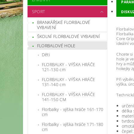
PARAM
SPORT
DISKU
BRANKÁŘSKÉ FLORBALOVÉ
VYBAVENÍ
Florbalov
Florbalka
ŠKOLNÍ FLORBALOVÉ VYBAVENÍ
Core Grip
ideální v
FLORBALOVÉ HOLE
Chcete si
Děti
hole je v
hry a můž
FLORBALKY - VÝŠKA HRÁČE
hokejky z
121-130 cm
FLORBALKY - VÝŠKA HRÁČE
Při výběr
výška, úro
131-140 cm
FLORBALKY - VÝŠKA HRÁČE
Technická
141-150 CM
určení
Florbalky - výška hráče 161-170
délka 
cm
materi
tvrdo
Florbalky - výška hráče 171-180
omotá
cm
čepel: