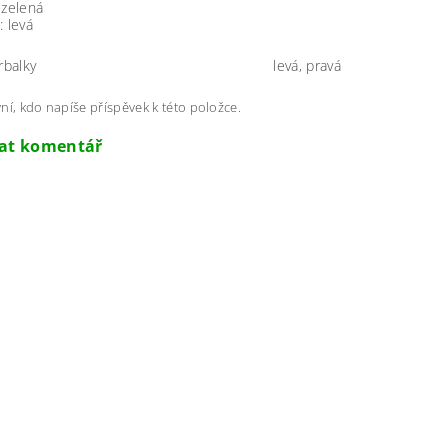
 zelená
: levá
rbalky
levá, pravá
ní, kdo napíše příspěvek k této položce.
dat komentář