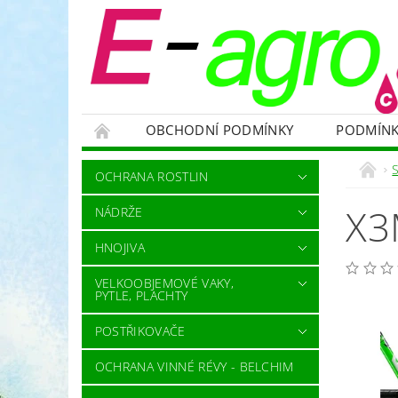
OBCHODNÍ PODMÍNKY
PODMÍNK
NÁDRŽE
HNOJIVA
VELKOOBJEMOVÉ
OCHRANA ROSTLIN
RODENTICIDY - PROTI HLODAVCŮM
OC
X3
NÁDRŽE
OCHRANNÉ POMŮCKY A PRACOVNÍ OBLEČENÍ
HNOJIVA
NÁHRADNÍ DÍLY A SERVIS
VÝPRODEJ ZÁS
VELKOOBJEMOVÉ VAKY,
PYTLE, PLACHTY
POSTŘIKOVAČE
OCHRANA VINNÉ RÉVY - BELCHIM