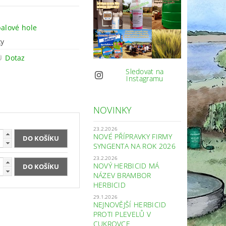
balové hole
ky
Dotaz
Sledovat na
Instagramu
NOVINKY
23.2.2026
NOVÉ PŘÍPRAVKY FIRMY
SYNGENTA NA ROK 2026
23.2.2026
NOVÝ HERBICID MÁ
NÁZEV BRAMBOR
HERBICID
29.1.2026
NEJNOVĚJŠÍ HERBICID
PROTI PLEVELŮ V
CUKROVCE