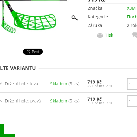
Značka
X3M
Kategorie
Flor
Záruka
2 ro
Tisk
LTE VARIANTU
719 Kč
Držení hole: levá
Skladem
(5 ks)
V
594 Kč bez DPH
719 Kč
Držení hole: pravá
Skladem
(5 ks)
A
594 Kč bez DPH