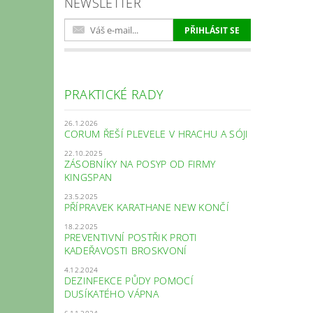
NEWSLETTER
PRAKTICKÉ RADY
26.1.2026
CORUM ŘEŠÍ PLEVELE V HRACHU A SÓJI
22.10.2025
ZÁSOBNÍKY NA POSYP OD FIRMY
KINGSPAN
23.5.2025
PŘÍPRAVEK KARATHANE NEW KONČÍ
18.2.2025
PREVENTIVNÍ POSTŘIK PROTI
KADEŘAVOSTI BROSKVONÍ
4.12.2024
DEZINFEKCE PŮDY POMOCÍ
DUSÍKATÉHO VÁPNA
6.11.2024