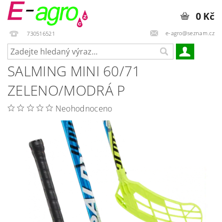
0 Kč
e-agro@seznam.cz
730516521
SALMING MINI 60/71
ZELENO/MODRÁ P
Neohodnoceno