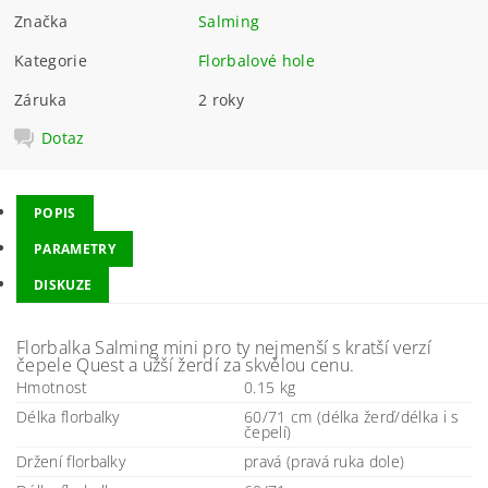
Značka
Salming
Kategorie
Florbalové hole
Záruka
2 roky
Dotaz
POPIS
PARAMETRY
DISKUZE
Florbalka Salming mini pro ty nejmenší s kratší verzí
čepele Quest a užší žerdí za skvělou cenu.
Hmotnost
0.15 kg
Délka florbalky
60/71 cm (délka žerď/délka i s
čepelí)
Držení florbalky
pravá (pravá ruka dole)