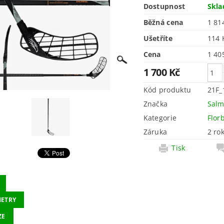
Dostupnost
Skl
Běžná cena
1 81
Ušetříte
114
Cena
1 700 Kč
Kód produktu
21F_
Značka
Salm
Kategorie
Flor
Záruka
2 ro
Tisk
ETRY
ZE