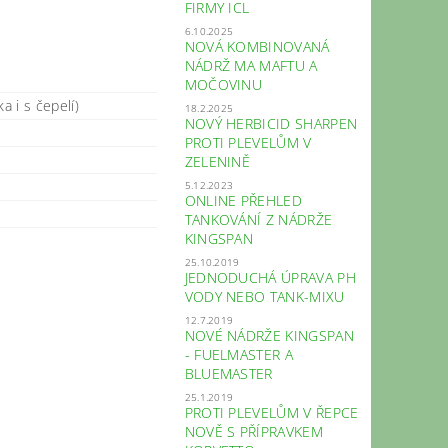
FIRMY ICL
6.10.2025
NOVÁ KOMBINOVANÁ
NÁDRŽ MA MAFTU A
MOČOVINU
a i s čepelí)
18.2.2025
NOVÝ HERBICID SHARPEN
PROTI PLEVELŮM V
ZELENINĚ
5.12.2023
ONLINE PŘEHLED
TANKOVÁNÍ Z NÁDRŽE
KINGSPAN
25.10.2019
JEDNODUCHÁ ÚPRAVA PH
VODY NEBO TANK-MIXU
12.7.2019
NOVÉ NÁDRŽE KINGSPAN
- FUELMASTER A
BLUEMASTER
25.1.2019
PROTI PLEVELŮM V ŘEPCE
NOVĚ S PŘÍPRAVKEM