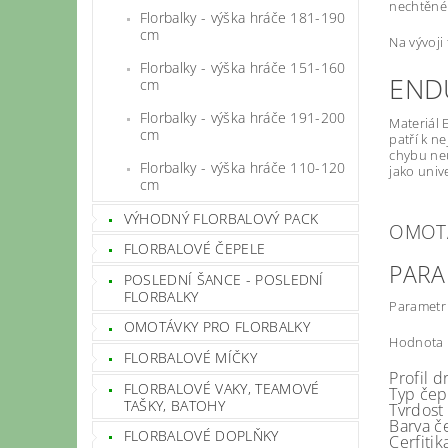
nechtěném
Florbalky - výška hráče 181-190
cm
Na vývoji
Florbalky - výška hráče 151-160
END
cm
Florbalky - výška hráče 191-200
Materiál 
cm
patří k ne
chybu neu
Florbalky - výška hráče 110-120
jako unive
cm
VÝHODNÝ FLORBALOVÝ PACK
OMOTÁ
FLORBALOVÉ ČEPELE
PARA
POSLEDNÍ ŠANCE - POSLEDNÍ
FLORBALKY
Parametr
OMOTÁVKY PRO FLORBALKY
Hodnota
FLORBALOVÉ MÍČKY
Profil d
FLORBALOVÉ VAKY, TEAMOVÉ
Typ čep
TAŠKY, BATOHY
Tvrdost 
Barva
č
FLORBALOVÉ DOPLŇKY
Cerfitik