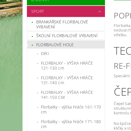
SPORT
POP
BRANKÁŘSKÉ FLORBALOVÉ
Florbalka
VYBAVENÍ
tvrdosti 
střelbu.
ŠKOLNÍ FLORBALOVÉ VYBAVENÍ
FLORBALOVÉ HOLE
TE
Děti
FLORBALKY - VÝŠKA HRÁČE
RE-F
121-130 cm
Speciální
FLORBALKY - VÝŠKA HRÁČE
131-140 cm
ČE
FLORBALKY - VÝŠKA HRÁČE
141-150 CM
Čepel Sal
Florbalky - výška hráče 161-170
strukturo
cm
kontrolu 
Florbalky - výška hráče 171-180
Na špičce
cm
kličky a 