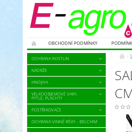
OBCHODNÍ PODMÍNKY
PODMÍNK
NÁDRŽE
HNOJIVA
VELKOOBJEMOVÉ
OCHRANA ROSTLIN
RODENTICIDY - PROTI HLODAVCŮM
OC
SA
NÁDRŽE
OCHRANNÉ POMŮCKY A PRACOVNÍ OBLEČENÍ
HNOJIVA
NÁHRADNÍ DÍLY A SERVIS
VÝPRODEJ ZÁS
CM
VELKOOBJEMOVÉ VAKY,
PYTLE, PLACHTY
POSTŘIKOVAČE
OCHRANA VINNÉ RÉVY - BELCHIM