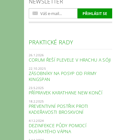
NEWSLETTER
PRAKTICKÉ RADY
26.1.2026
CORUM ŘEŠÍ PLEVELE V HRACHU A SÓJI
22.10.2025
ZÁSOBNÍKY NA POSYP OD FIRMY
KINGSPAN
23.5.2025
PŘÍPRAVEK KARATHANE NEW KONČÍ
18.2.2025
PREVENTIVNÍ POSTŘIK PROTI
KADEŘAVOSTI BROSKVONÍ
4.12.2024
DEZINFEKCE PŮDY POMOCÍ
DUSÍKATÉHO VÁPNA
6.11.2024