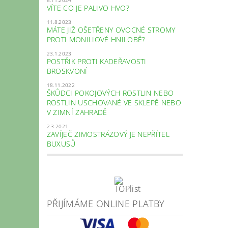
VÍTE CO JE PALIVO HVO?
11.8.2023
MÁTE JIŽ OŠETŘENY OVOCNÉ STROMY
PROTI MONILIOVÉ HNILOBĚ?
23.1.2023
POSTŘIK PROTI KADEŘAVOSTI
BROSKVONÍ
18.11.2022
ŠKŮDCI POKOJOVÝCH ROSTLIN NEBO
ROSTLIN USCHOVANÉ VE SKLEPĚ NEBO
V ZIMNÍ ZAHRADĚ
2.3.2021
ZAVÍJEČ ZIMOSTRÁZOVÝ JE NEPŘÍTEL
BUXUSŮ
PŘIJÍMÁME ONLINE PLATBY