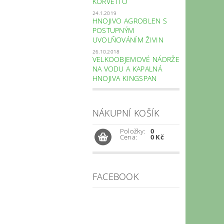
KORVETTO
24.1.2019
HNOJIVO AGROBLEN S
POSTUPNÝM
UVOLŇOVÁNÍM ŽIVIN
26.10.2018
VELKOOBJEMOVÉ NÁDRŽE
NA VODU A KAPALNÁ
HNOJIVA KINGSPAN
NÁKUPNÍ KOŠÍK
Položky:
0
Cena:
0 Kč
FACEBOOK