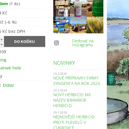
adem
(1 ks)
4 Kč
 Kč
(–6 %)
1 405 Kč bez DPH
Sledovat na
Instagramu
109
ing
NOVINKY
balové hole
23.2.2026
ky
NOVÉ PŘÍPRAVKY FIRMY
SYNGENTA NA ROK 2026
Dotaz
23.2.2026
NOVÝ HERBICID MÁ
NÁZEV BRAMBOR
HERBICID
29.1.2026
NEJNOVĚJŠÍ HERBICID
PROTI PLEVELŮ V
CUKROVCE