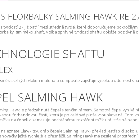
IS FLORBALKY SALMING HAWK RE 2
 s tvrdostí 27 již patří mezi středně tvrdé, které doporučujeme pokročilým 
florbalky, tím měkčí shaft. Volba správné tvrdosti shaftu dokáže pozitivně ov
CHNOLOGIE SHAFTU
LEX
 směs skelných vláken materiálu composite zajišťuje vysokou odolnost sha
PEL SALMING HAWK
ming Hawk je předzahnutá čepel s tenčím rámem. Samotná čepel vyniká 
vanou forhendovou částí, která je po celé své ploše vroubkovaná. Toto v
míčku na čepeli a zamezuje nechtěnému roztáčení míčku při střelbě nebo 
 naleznete Claw - tzv. dráp čepele Salming Hawk (překlad jestřáb či sokol
stahovačky ještě rychlejší a přesnější. Salming Hawk má zesílené prostřední