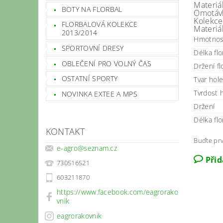
Materiá
BOTY NA FLORBAL
Omotáv
Kolekce
FLORBALOVÁ KOLEKCE
Materiál
2013/2014
Hmotnos
SPORTOVNÍ DRESY
Délka flo
OBLEČENÍ PRO VOLNÝ ČAS
Držení fl
OSTATNÍ SPORTY
Tvar hol
Tvrdost 
NOVINKA EXTEE A MPS
Držení
Délka flo
KONTAKT
Buďte prv
e-agro
@
seznam.cz
Při
730516521
603211870
https://www.facebook.com/eagrorako
vnik
eagrorakovnik