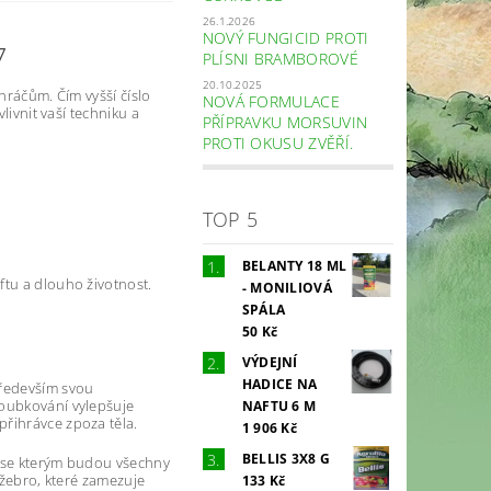
26.1.2026
NOVÝ FUNGICID PROTI
7
PLÍSNI BRAMBOROVÉ
20.10.2025
hráčům. Čím vyšší číslo
NOVÁ FORMULACE
livnit vaší techniku a
PŘÍPRAVKU MORSUVIN
PROTI OKUSU ZVĚŘÍ.
TOP 5
BELANTY 18 ML
ftu a dlouho životnost.
- MONILIOVÁ
SPÁLA
50 Kč
VÝDEJNÍ
HADICE NA
především svou
roubkování vylepšuje
NAFTU 6 M
přihrávce zpoza těla.
1 906 Kč
BELLIS 3X8 G
), se kterým budou všechny
 žebro, které zamezuje
133 Kč