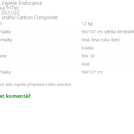
l čepele
Endurance
ka
TriTec
2021/22
 shaftu
Carbon Composite
t
12 kg
rbalky
96/107 cm (délka žerď/délk
orbalky
levá (levá ruka dole)
e
kulatá
hole
flex 32
levá
rbalky
96/107 cm
ní, kdo napíše příspěvek k této položce.
dat komentář