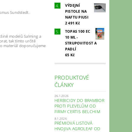
VÝDEJNÍ
PISTOLE NA
Rasmus Sundstedt.
NAFTU PIUSI
2 491 Kč
TOPAS 100 EC
ětšině modelů Salming a
10 ML -
rat, tak tímto určitě
STRUPOVITOST A
ento materiál doporučujeme
PADLÍ
65 Kč
PRODUKTOVÉ
ČLÁNKY
26.1.2026
HERBICIDY DO BRAMBOR
PROTI PLEVELŮM OD
FIRMY CERTIS BELCHIM
8.1.2026
PRÉMIOVÁ LISTOVÁ
HNOJIVA AGROLEAF OD