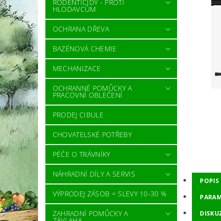
RODENTICIDY - PROTI
HLODAVCŮM
OCHRANA DŘEVA
BAZÉNOVÁ CHEMIE
MECHANIZACE
OCHRANNÉ POMŮCKY A
PRACOVNÍ OBLEČENÍ
PRODEJ CIBULE
CHOVATELSKÉ POTŘEBY
PÉČE O TRÁVNÍKY
NÁHRADNÍ DÍLY A SERVIS
POPIS
VÝPRODEJ ZÁSOB = SLEVY 10-30 %
PARAM
ZAHRADNÍ POMŮCKY A
DISKU
ZÁVLAHA