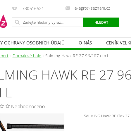
e-agro@seznam.cz
730516521
Y OCHRANY OSOBNÍCH ÚDAJŮ
O NÁS
CENÍK VELK
 VAKY, PYTLE, PLACHTY
POSTŘIKOVAČE
OCHRANA
Sport
Florbalové hole
Salming Hawk RE 27 96/107 cm L
HRANA DŘEVA
BAZÉNOVÁ CHEMIE
MECHANIZACE
LMING HAWK RE 27 96
PRODEJ CIBULE
CHOVATELSKÉ POTŘEBY
PÉ
OB = SLEVY 10-30 %
ZAHRADNÍ POMŮCKY A ZÁVLAHA
 L
Neohodnoceno
SALMING Hawk RE Flex 27 l