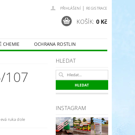
|
PŘIHLÁŠENÍ
REGISTRACE
KOŠÍK:
0 Kč
É CHEMIE
OCHRANA ROSTLIN
 VINNÉ RÉVY - BELCHIM
HLEDAT
/107
ČE O TRÁVNÍKY
SPORT
INSTAGRAM
evá ruka dole