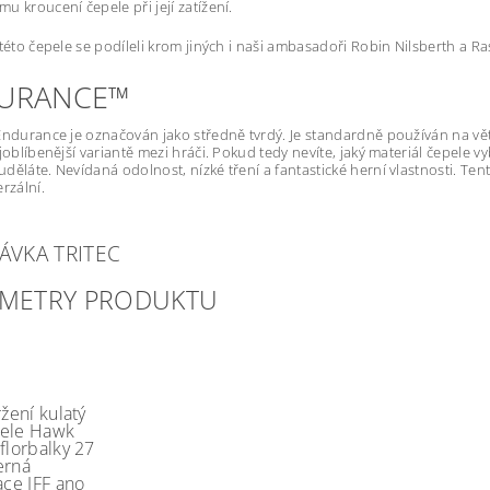
u kroucení čepele při její zatížení.
 této čepele se podíleli krom jiných i naši ambasadoři Robin Nilsberth a 
URANCE™
Endurance je označován jako středně tvrdý. Je standardně používán na v
joblíbenější variantě mezi hráči. Pokud tedy nevíte, jaký materiál čepele vyb
děláte. Nevídaná odolnost, nízké tření a fantastické herní vlastnosti. T
rzální.
VKA TRITEC
METRY PRODUKTU
ržení
kulatý
ele
Hawk
florbalky
27
erná
ace IFF
ano