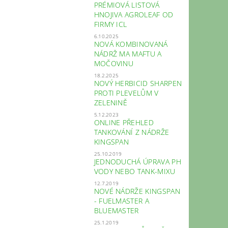
PRÉMIOVÁ LISTOVÁ
HNOJIVA AGROLEAF OD
FIRMY ICL
6.10.2025
NOVÁ KOMBINOVANÁ
NÁDRŽ MA MAFTU A
MOČOVINU
18.2.2025
NOVÝ HERBICID SHARPEN
PROTI PLEVELŮM V
ZELENINĚ
5.12.2023
ONLINE PŘEHLED
TANKOVÁNÍ Z NÁDRŽE
KINGSPAN
25.10.2019
JEDNODUCHÁ ÚPRAVA PH
VODY NEBO TANK-MIXU
12.7.2019
NOVÉ NÁDRŽE KINGSPAN
- FUELMASTER A
BLUEMASTER
25.1.2019