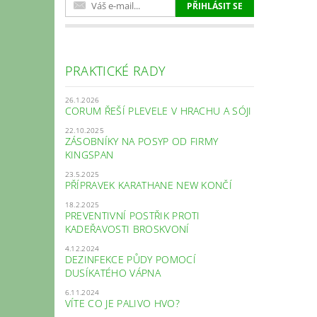
PRAKTICKÉ RADY
26.1.2026
CORUM ŘEŠÍ PLEVELE V HRACHU A SÓJI
22.10.2025
ZÁSOBNÍKY NA POSYP OD FIRMY
KINGSPAN
23.5.2025
PŘÍPRAVEK KARATHANE NEW KONČÍ
18.2.2025
PREVENTIVNÍ POSTŘIK PROTI
KADEŘAVOSTI BROSKVONÍ
4.12.2024
DEZINFEKCE PŮDY POMOCÍ
DUSÍKATÉHO VÁPNA
6.11.2024
VÍTE CO JE PALIVO HVO?