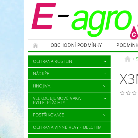
OBCHODNÍ PODMÍNKY
PODMÍNK
NÁDRŽE
HNOJIVA
VELKOOBJEMOVÉ
OCHRANA ROSTLIN
RODENTICIDY - PROTI HLODAVCŮM
OC
X3
NÁDRŽE
OCHRANNÉ POMŮCKY A PRACOVNÍ OBLEČENÍ
HNOJIVA
NÁHRADNÍ DÍLY A SERVIS
VÝPRODEJ ZÁS
VELKOOBJEMOVÉ VAKY,
PYTLE, PLACHTY
POSTŘIKOVAČE
OCHRANA VINNÉ RÉVY - BELCHIM