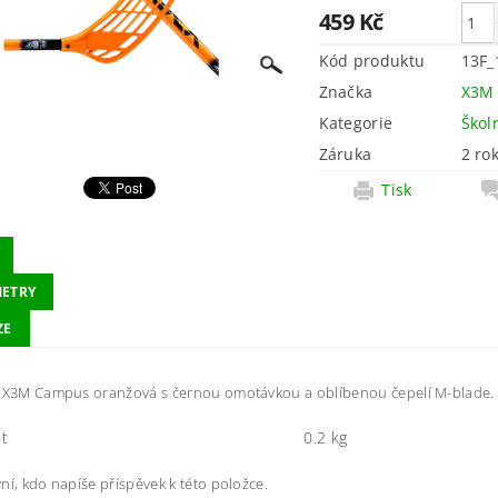
459 Kč
Kód produktu
13F_
Značka
X3M
Kategorie
Škol
Záruka
2 ro
Tisk
ETRY
ZE
a X3M Campus oranžová s černou omotávkou a oblíbenou čepelí M-blade.
t
0.2 kg
ní, kdo napíše příspěvek k této položce.