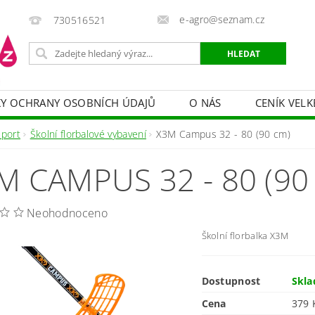
e-agro@seznam.cz
730516521
Y OCHRANY OSOBNÍCH ÚDAJŮ
O NÁS
CENÍK VELK
 VAKY, PYTLE, PLACHTY
POSTŘIKOVAČE
OCHRANA
Sport
Školní florbalové vybavení
X3M Campus 32 - 80 (90 cm)
HRANA DŘEVA
BAZÉNOVÁ CHEMIE
MECHANIZACE
M CAMPUS 32 - 80 (90
PRODEJ CIBULE
CHOVATELSKÉ POTŘEBY
PÉ
OB = SLEVY 10-30 %
ZAHRADNÍ POMŮCKY A ZÁVLAHA
Neohodnoceno
Školní florbalka X3M
Dostupnost
Skl
Cena