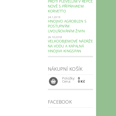
PROTI PLEVELŮM V ŘEPCE
NOVĚ S PŘÍPRAVKEM
KORVETTO
24.1.2019
HNOJIVO AGROBLEN S
POSTUPNÝM
UVOLŇOVÁNÍM ŽIVIN
26.10.2018
VELKOOBJEMOVÉ NÁDRŽE
NA VODU A KAPALNÁ
HNOJIVA KINGSPAN
NÁKUPNÍ KOŠÍK
Položky:
0
Cena:
0 Kč
FACEBOOK