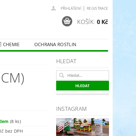
|
PŘIHLÁŠENÍ
REGISTRACE
KOŠÍK:
0 Kč
É CHEMIE
OCHRANA ROSTLIN
 VINNÉ RÉVY - BELCHIM
HLEDAT
 CM)
ČE O TRÁVNÍKY
SPORT
INSTAGRAM
adem
(8 ks)
379 Kč bez DPH