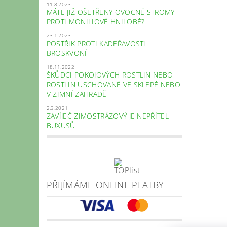
11.8.2023
MÁTE JIŽ OŠETŘENY OVOCNÉ STROMY
PROTI MONILIOVÉ HNILOBĚ?
23.1.2023
POSTŘIK PROTI KADEŘAVOSTI
BROSKVONÍ
18.11.2022
ŠKŮDCI POKOJOVÝCH ROSTLIN NEBO
ROSTLIN USCHOVANÉ VE SKLEPĚ NEBO
V ZIMNÍ ZAHRADĚ
2.3.2021
ZAVÍJEČ ZIMOSTRÁZOVÝ JE NEPŘÍTEL
BUXUSŮ
PŘIJÍMÁME ONLINE PLATBY