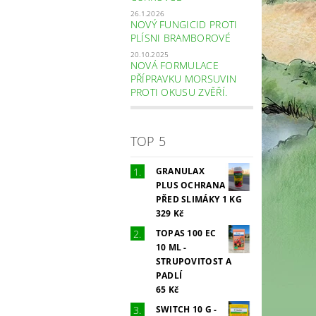
26.1.2026
NOVÝ FUNGICID PROTI
PLÍSNI BRAMBOROVÉ
20.10.2025
NOVÁ FORMULACE
PŘÍPRAVKU MORSUVIN
PROTI OKUSU ZVĚŘÍ.
TOP 5
GRANULAX
PLUS OCHRANA
PŘED SLIMÁKY 1 KG
329 Kč
TOPAS 100 EC
10 ML -
STRUPOVITOST A
PADLÍ
65 Kč
SWITCH 10 G -