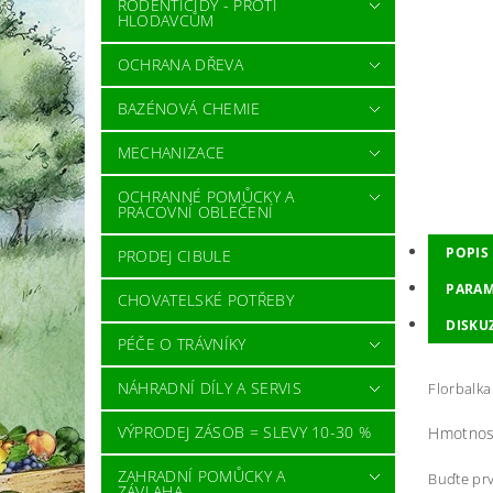
RODENTICIDY - PROTI
HLODAVCŮM
OCHRANA DŘEVA
BAZÉNOVÁ CHEMIE
MECHANIZACE
OCHRANNÉ POMŮCKY A
PRACOVNÍ OBLEČENÍ
POPIS
PRODEJ CIBULE
PARAM
CHOVATELSKÉ POTŘEBY
DISKU
PÉČE O TRÁVNÍKY
NÁHRADNÍ DÍLY A SERVIS
Florbalk
VÝPRODEJ ZÁSOB = SLEVY 10-30 %
Hmotnos
ZAHRADNÍ POMŮCKY A
Buďte prv
ZÁVLAHA