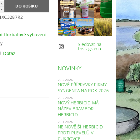
1XC3287R2
ní florbalové vybavení
ky
Sledovat na
Instagramu
Dotaz
NOVINKY
23.2.2026
NOVÉ PŘÍPRAVKY FIRMY
SYNGENTA NA ROK 2026
23.2.2026
NOVÝ HERBICID MÁ
NÁZEV BRAMBOR
HERBICID
29.1.2026
NEJNOVĚJŠÍ HERBICID
PROTI PLEVELŮ V
CUKROVCE