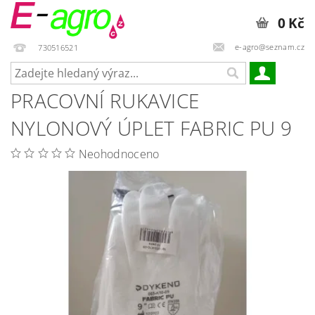
0 Kč
e-agro@seznam.cz
730516521
PRACOVNÍ RUKAVICE
NYLONOVÝ ÚPLET FABRIC PU 9
Neohodnoceno