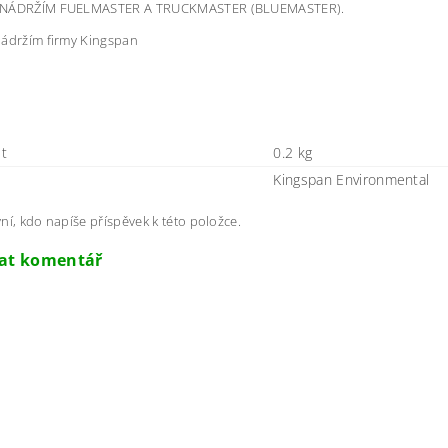
 NÁDRŽÍM FUELMASTER A TRUCKMASTER (BLUEMASTER).
nádržím firmy Kingspan
t
0.2 kg
Kingspan Environmental
ní, kdo napíše příspěvek k této položce.
dat komentář