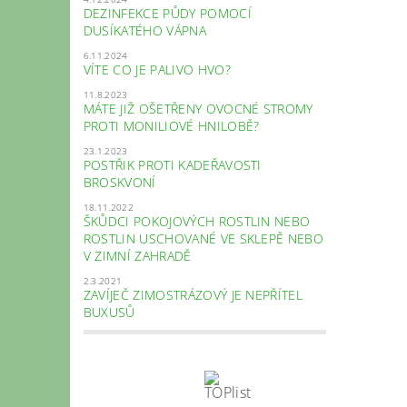
DEZINFEKCE PŮDY POMOCÍ
DUSÍKATÉHO VÁPNA
6.11.2024
VÍTE CO JE PALIVO HVO?
11.8.2023
MÁTE JIŽ OŠETŘENY OVOCNÉ STROMY
PROTI MONILIOVÉ HNILOBĚ?
23.1.2023
POSTŘIK PROTI KADEŘAVOSTI
BROSKVONÍ
18.11.2022
ŠKŮDCI POKOJOVÝCH ROSTLIN NEBO
ROSTLIN USCHOVANÉ VE SKLEPĚ NEBO
V ZIMNÍ ZAHRADĚ
2.3.2021
ZAVÍJEČ ZIMOSTRÁZOVÝ JE NEPŘÍTEL
BUXUSŮ