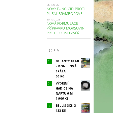
26.1.2026
NOVÝ FUNGICID PROTI
PLÍSNI BRAMBOROVÉ
20.10.2025
NOVÁ FORMULACE
PŘÍPRAVKU MORSUVIN
PROTI OKUSU ZVĚŘÍ.
TOP 5
BELANTY 18 ML
- MONILIOVÁ
SPÁLA
50 Kč
VÝDEJNÍ
HADICE NA
NAFTU 6 M
1 906 Kč
BELLIS 3X8 G
133 Kč