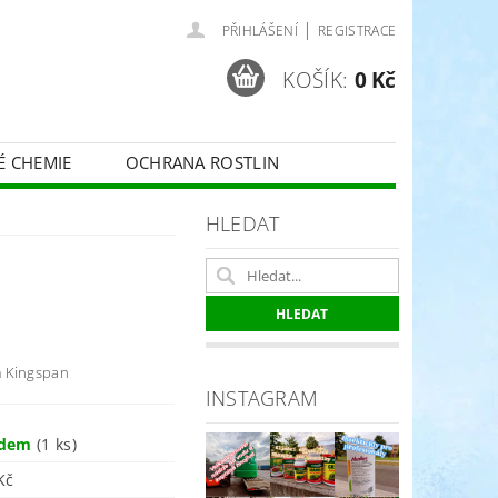
|
PŘIHLÁŠENÍ
REGISTRACE
KOŠÍK:
0 Kč
É CHEMIE
OCHRANA ROSTLIN
 VINNÉ RÉVY - BELCHIM
HLEDAT
ČE O TRÁVNÍKY
SPORT
m Kingspan
INSTAGRAM
adem
(1 ks)
Kč