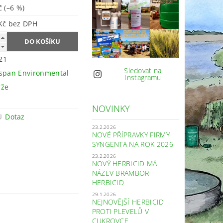
Kč
(–6 %)
254 Kč bez DPH
21
Sledovat na
span Environmental
Instagramu
rže
NOVINKY
Dotaz
23.2.2026
NOVÉ PŘÍPRAVKY FIRMY
SYNGENTA NA ROK 2026
23.2.2026
NOVÝ HERBICID MÁ
NÁZEV BRAMBOR
HERBICID
29.1.2026
NEJNOVĚJŠÍ HERBICID
PROTI PLEVELŮ V
CUKROVCE