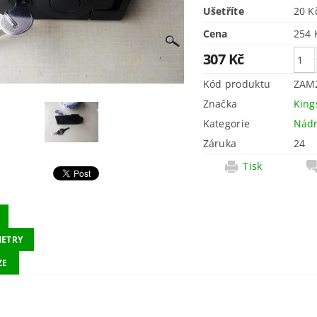
Ušetříte
20 
Cena
307 Kč
Kód produktu
ZAM
Značka
King
Kategorie
Nád
Záruka
24
Tisk
ETRY
ZE