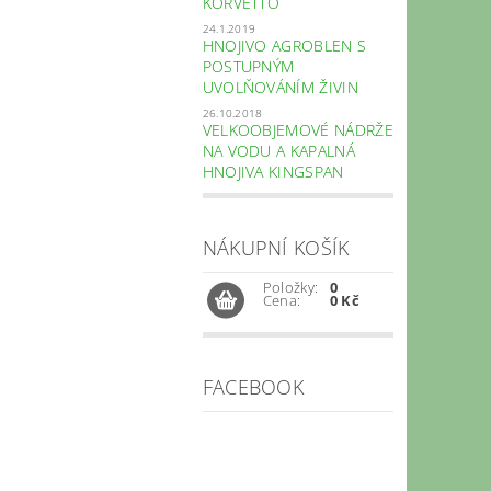
KORVETTO
24.1.2019
HNOJIVO AGROBLEN S
POSTUPNÝM
UVOLŇOVÁNÍM ŽIVIN
26.10.2018
VELKOOBJEMOVÉ NÁDRŽE
NA VODU A KAPALNÁ
HNOJIVA KINGSPAN
NÁKUPNÍ KOŠÍK
Položky:
0
Cena:
0 Kč
FACEBOOK