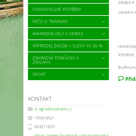
ZÁMEK K
CHOVATELSKÉ POTŘEBY
zámek k 
PÉČE O TRÁVNÍKY
NÁHRADNÍ DÍLY A SERVIS
VÝPRODEJ ZÁSOB = SLEVY 10-30 %
Hmotnos
Výrobce
ZAHRADNÍ POMŮCKY A
ZÁVLAHA
Buďte prv
SPORT
Při
KONTAKT
e-agro
@
seznam.cz
730516521
603211870
https://www.facebook.com/eagrorako