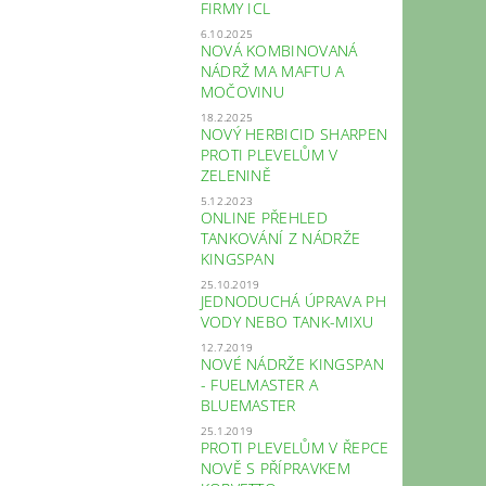
FIRMY ICL
6.10.2025
NOVÁ KOMBINOVANÁ
NÁDRŽ MA MAFTU A
MOČOVINU
18.2.2025
NOVÝ HERBICID SHARPEN
PROTI PLEVELŮM V
ZELENINĚ
5.12.2023
ONLINE PŘEHLED
TANKOVÁNÍ Z NÁDRŽE
KINGSPAN
25.10.2019
JEDNODUCHÁ ÚPRAVA PH
VODY NEBO TANK-MIXU
12.7.2019
NOVÉ NÁDRŽE KINGSPAN
- FUELMASTER A
BLUEMASTER
25.1.2019
PROTI PLEVELŮM V ŘEPCE
NOVĚ S PŘÍPRAVKEM