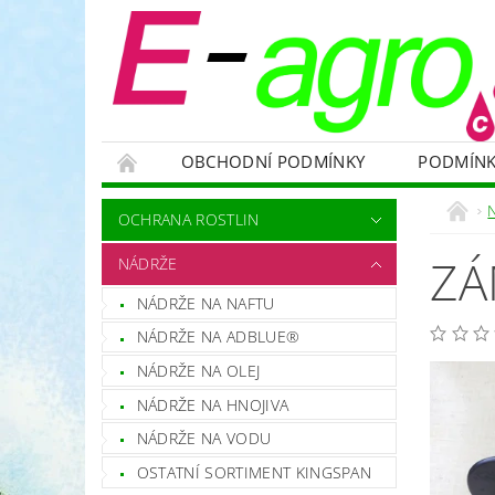
OBCHODNÍ PODMÍNKY
PODMÍNK
NÁDRŽE
HNOJIVA
VELKOOBJEMOVÉ
OCHRANA ROSTLIN
RODENTICIDY - PROTI HLODAVCŮM
OC
ZÁ
NÁDRŽE
OCHRANNÉ POMŮCKY A PRACOVNÍ OBLEČENÍ
NÁDRŽE NA NAFTU
NÁHRADNÍ DÍLY A SERVIS
VÝPRODEJ ZÁS
NÁDRŽE NA ADBLUE®
NÁDRŽE NA OLEJ
NÁDRŽE NA HNOJIVA
NÁDRŽE NA VODU
OSTATNÍ SORTIMENT KINGSPAN