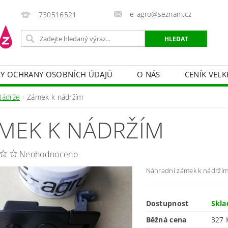
e-agro@seznam.cz
730516521
Y OCHRANY OSOBNÍCH ÚDAJŮ
O NÁS
CENÍK VELK
 VAKY, PYTLE, PLACHTY
POSTŘIKOVAČE
OCHRANA
Nádrže
Zámek k nádržím
HRANA DŘEVA
BAZÉNOVÁ CHEMIE
MECHANIZACE
MEK K NÁDRŽÍM
PRODEJ CIBULE
CHOVATELSKÉ POTŘEBY
PÉ
OB = SLEVY 10-30 %
ZAHRADNÍ POMŮCKY A ZÁVLAHA
Neohodnoceno
Náhradní zámek k nádrží
Dostupnost
Skl
Běžná cena
327 