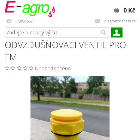
0 Kč
e-agro@seznam.cz
730516521
ODVZDUŠŇOVACÍ VENTIL PRO
TM
Neohodnoceno