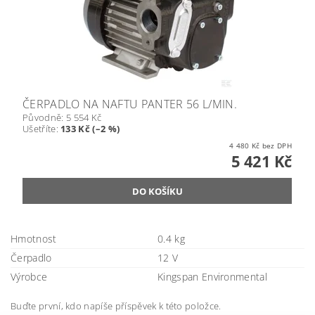
ČERPADLO NA NAFTU PANTER 56 L/MIN.
Původně:
5 554 Kč
Ušetříte
:
133 Kč (–2 %)
4 480 Kč bez DPH
5 421 Kč
Hmotnost
0.4 kg
Čerpadlo
12 V
Výrobce
Kingspan Environmental
Buďte první, kdo napíše příspěvek k této položce.