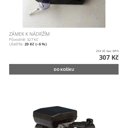
ZÁMEK K NÁDRŽÍM
Původně:
327 Kč
Ušetříte
:
20 Kč (–6 %)
254 Kč bez DPH
307 Kč