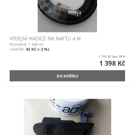
VÝDEJNÍ HADICE NA NAFTU 4 M
Původně:
1 440 Kč
Ušetříte
:
42 Kč (–2 %)
1 155 Kč bez DPH
1 398 Kč