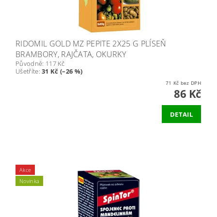
RIDOMIL GOLD MZ PEPITE 2X25 G PLÍSEŇ
BRAMBORY, RAJČATA, OKURKY
Původně:
117 Kč
Ušetříte
:
31 Kč (–26 %)
71 Kč bez DPH
86 Kč
DETAIL
Akce
Novinka