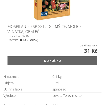
MOSPILAN 20 SP 2X1,2 G - MŠICE, MOLICE,
VLNATKA, OBALEČ
Původně:
39 Kč
Ušetříte
:
8 Kč (–20 %)
26 Kč bez DPH
31 Kč
Hmotnost
0.1 kg
Objem
6 ml
Účinná látka
spinosad
Výrobce
Lovela Terezín s.r.o.