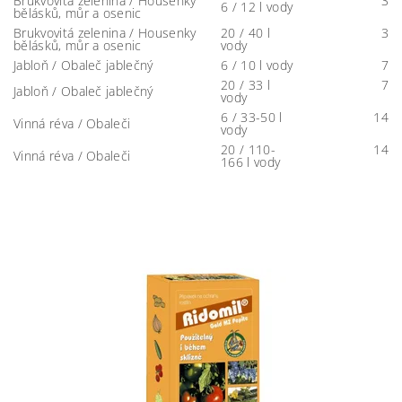
Brukvovitá zelenina / Housenky
3
6 / 12 l vody
bělásků, můr a osenic
Brukvovitá zelenina / Housenky
20 / 40 l
3
bělásků, můr a osenic
vody
Jabloň / Obaleč jablečný
6 / 10 l vody
7
20 / 33 l
7
Jabloň / Obaleč jablečný
vody
6 / 33-50 l
14
Vinná réva / Obaleči
vody
20 / 110-
14
Vinná réva / Obaleči
166 l vody