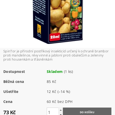
SpinTor je přírodní postřikový insekticid určený k ochraně brambor
proti mandelince, révy vinné a jabloní proti obalečům a zeleniny
proti housenkám a třásněnkám
Dostupnost
Skladem
(1 ks)
Běžná cena
85 Kč
Ušetříte
12 Kč
(–14 %)
Cena
60 Kč bez DPH
73 Kč