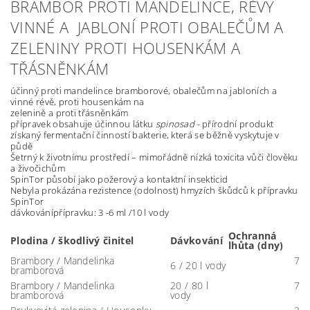
BRAMBOR PROTI MANDELINCE, RÉVY
VINNÉ A JABLONÍ PROTI OBALEČŮM A
ZELENINY PROTI HOUSENKÁM A
TŘÁSNĚNKÁM
účinný proti mandelince bramborové, obalečům na jabloních a
vinné révě, proti housenkám na
zelenině a proti třásněnkám
přípravek obsahuje účinnou látku
spinosad -
přírodní produkt
získaný fermentační činností bakterie, která se běžně vyskytuje v
půdě
Šetrný k životnímu prostředí – mimořádně nízká toxicita vůči člověku
a živočichům
SpinTor působí jako požerový a kontaktní insekticid
Nebyla prokázána rezistence (odolnost) hmyzích škůdců k přípravku
SpinTor
dávkovánípřípravku: 3 -6 ml /10 l vody
Ochranná
Plodina / škodlivý činitel
Dávkování
lhůta (dny)
Brambory / Mandelinka
7
6 / 20 l vody
bramborová
Brambory / Mandelinka
20 / 80 l
7
bramborová
vody