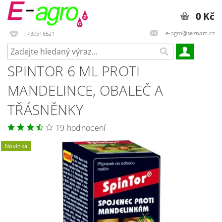
0 Kč
e-agro@seznam.cz
730516521
SPINTOR 6 ML PROTI
MANDELINCE, OBALEČ A
TŘÁSNĚNKY
19 hodnocení
Novinka