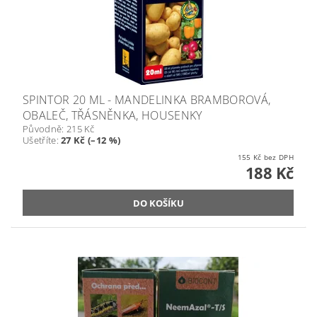
SPINTOR 20 ML - MANDELINKA BRAMBOROVÁ,
OBALEČ, TŘÁSNĚNKA, HOUSENKY
Původně:
215 Kč
Ušetříte
:
27 Kč (–12 %)
155 Kč bez DPH
188 Kč