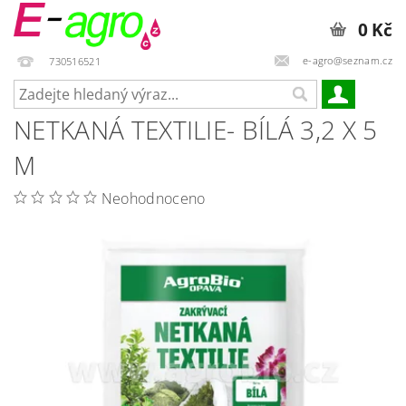
0 Kč
e-agro@seznam.cz
730516521
NETKANÁ TEXTILIE- BÍLÁ 3,2 X 5
M
Neohodnoceno