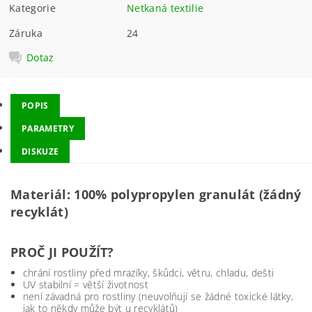
Kategorie
Netkaná textilie
Záruka
24
Dotaz
POPIS
PARAMETRY
DISKUZE
Materiál: 100% polypropylen granulát (žádný
recyklát)
PROČ JI POUŽÍT?
chrání rostliny před mrazíky, škůdci, větru, chladu, dešti
UV stabilní = větší životnost
není závadná pro rostliny (neuvolňují se žádné toxické látky,
jak to někdy může být u recyklátů)