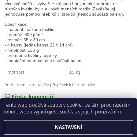
více květináčů si vytvoříte krásnou horizontální zahrádku z
různých květin, bylin a jiných menších rostlin. Zavěsíte jej
jednoduše pomocí hřebíků či šroubů (nejsou součástí balení).
Specifikace
:
- materiál: netkaná textilie
- gramáž: 600 g/m2
- rozměr: 65 x 30 cm
- 4 kapsy (jedna kapsa 22 x 14 cm)
- hmotnost: 160 g
- pro menší květiny, bylinky
- montážní materiál není součástí balení
Hmotnost
0.5 kg
Buďte první, kdo napíše příspěvek k této položce.
Přidat komentář
Tento web používá soubory cookie. Dalším procházením
tohoto webu vyjadřujete souhlas s jejich používáním.
NASTAVENÍ
2026 ©
E-agro.cz
, všechna práva vyhrazena