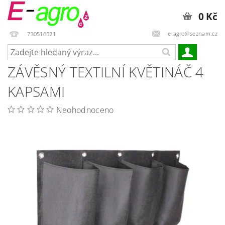
0 Kč
e-agro@seznam.cz
730516521
ZÁVĚSNÝ TEXTILNÍ KVĚTINÁČ 4
KAPSAMI
Neohodnoceno