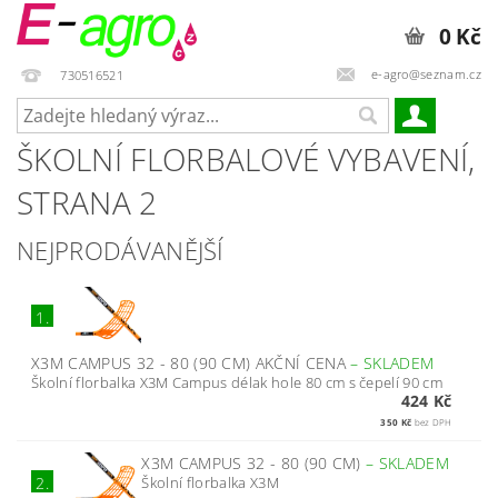
0 Kč
e-agro@seznam.cz
730516521
ŠKOLNÍ FLORBALOVÉ VYBAVENÍ
,
STRANA 2
NEJPRODÁVANĚJŠÍ
1.
X3M CAMPUS 32 - 80 (90 CM) AKČNÍ CENA
–
SKLADEM
Školní florbalka X3M Campus délak hole 80 cm s čepelí 90 cm
424 Kč
350 Kč
bez DPH
X3M CAMPUS 32 - 80 (90 CM)
–
SKLADEM
Školní florbalka X3M
2.