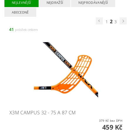
NEJLEVNĚJŠÍ
NEJDRAŽŠÍ
NEJPRODÁVANĚJŠÍ
ABECEDNĚ
2
1
3
41
položek celkem
X3M CAMPUS 32 - 75 A 87 CM
379 Kč bez DPH
459 Kč