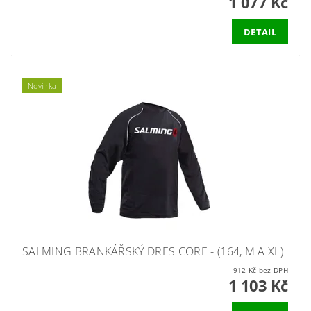
1 077 Kč
DETAIL
Novinka
SALMING BRANKÁŘSKÝ DRES CORE - (164, M A XL)
912 Kč bez DPH
1 103 Kč