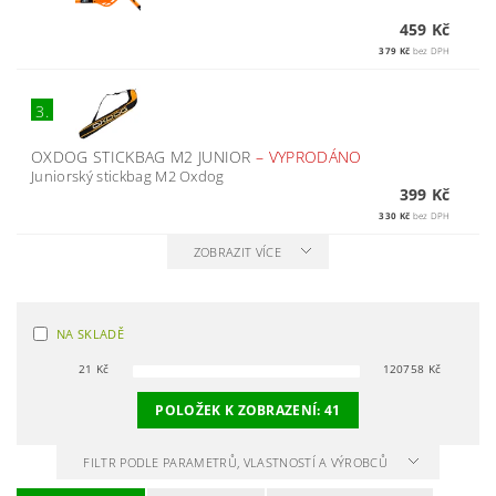
459 Kč
379 Kč
bez DPH
3.
OXDOG STICKBAG M2 JUNIOR
–
VYPRODÁNO
Juniorský stickbag M2 Oxdog
399 Kč
330 Kč
bez DPH
ZOBRAZIT VÍCE
NA SKLADĚ
21
Kč
120758
Kč
POLOŽEK K ZOBRAZENÍ:
41
FILTR PODLE PARAMETRŮ, VLASTNOSTÍ A VÝROBCŮ