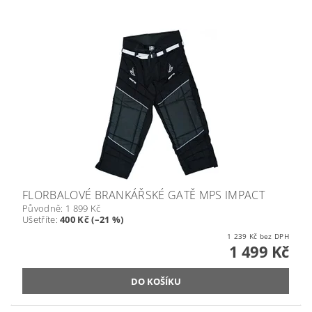
FLORBALOVÉ BRANKÁŘSKÉ GATĚ MPS IMPACT
Původně:
1 899 Kč
Ušetříte
:
400 Kč (–21 %)
1 239 Kč bez DPH
1 499 Kč