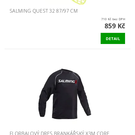
SALMING QUEST 32 87/97 CM
710 Kč bez DPH
859 Kč
DETAIL
FLORBALOVÝ DRES BRANKÁŘSKÝ X3M CORE