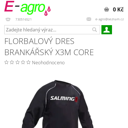
0 Kč
e-agro@seznam.cz
730516521
FLORBALOVÝ DRES
BRANKÁŘSKÝ X3M CORE
Neohodnoceno