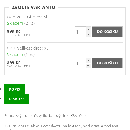
ZVOLTE VARIANTU
Velikost dres: M
687/M
Skladem
(2 ks)
899 Kč
743 Kč bez DPH
Velikost dres: XL
687/XL
Skladem
(1 ks)
899 Kč
743 Kč bez DPH
POPIS
DISKUZE
Seniorský brankářský florbalový dres X3M Core.
Kvalitní dres s lehkou vycpávkou na loktech, pod dres je potřeba