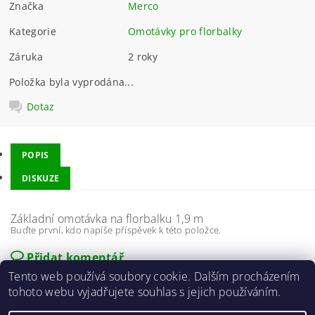
Značka
Merco
Kategorie
Omotávky pro florbalky
Záruka
2 roky
Položka byla vyprodána...
Dotaz
POPIS
DISKUZE
Základní omotávka na florbalku 1,9 m
Buďte první, kdo napíše příspěvek k této položce.
Přidat komentář
Tento web používá soubory cookie. Dalším procházením
tohoto webu vyjadřujete souhlas s jejich používáním.