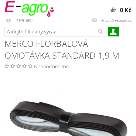
0 Kč
e-agro@seznam.cz
730516521
MERCO FLORBALOVÁ
OMOTÁVKA STANDARD 1,9 M
Neohodnoceno