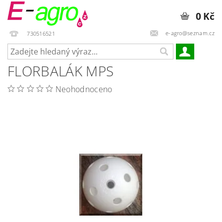
0 Kč
e-agro@seznam.cz
730516521
FLORBALÁK MPS
Neohodnoceno