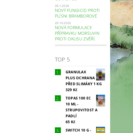
26.1.2026
NOVÝ FUNGICID PROTI
PLÍSNI BRAMBOROVÉ
20.10.2025
NOVÁ FORMULACE
PŘÍPRAVKU MORSUVIN
PROTI OKUSU ZVĚŘÍ.
TOP 5
GRANULAX
PLUS OCHRANA
PŘED SLIMÁKY 1 KG
329 Kč
TOPAS 100 EC
10 ML -
STRUPOVITOST A
PADLÍ
65 Kč
SWITCH 10 G -