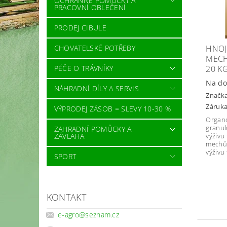
OCHRANNÉ POMŮCKY A
PRACOVNÍ OBLEČENÍ
PRODEJ CIBULE
HNOJ
CHOVATELSKÉ POTŘEBY
MECH
20 K
PÉČE O TRÁVNÍKY
Na do
NÁHRADNÍ DÍLY A SERVIS
Značk
Záruka
VÝPRODEJ ZÁSOB = SLEVY 10-30 %
Organ
granul
ZAHRADNÍ POMŮCKY A
ZÁVLAHA
výživu
mechů.
výživu 
SPORT
KONTAKT
e-agro
@
seznam.cz