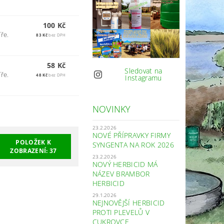
100 Kč
ře.
83 Kč
bez DPH
58 Kč
Sledovat na
ře.
48 Kč
bez DPH
Instagramu
NOVINKY
23.2.2026
NOVÉ PŘÍPRAVKY FIRMY
POLOŽEK K
SYNGENTA NA ROK 2026
ZOBRAZENÍ:
37
23.2.2026
NOVÝ HERBICID MÁ
NÁZEV BRAMBOR
HERBICID
29.1.2026
NEJNOVĚJŠÍ HERBICID
PROTI PLEVELŮ V
CUKROVCE