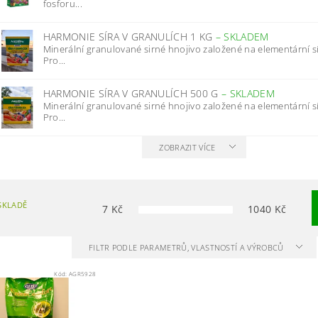
fosforu...
HARMONIE SÍRA V GRANULÍCH 1 KG
–
SKLADEM
Minerální granulované sirné hnojivo založené na elementární sí
Pro...
HARMONIE SÍRA V GRANULÍCH 500 G
–
SKLADEM
Minerální granulované sirné hnojivo založené na elementární sí
Pro...
ZOBRAZIT VÍCE
SKLADĚ
7
Kč
1040
Kč
FILTR PODLE PARAMETRŮ, VLASTNOSTÍ A VÝROBCŮ
Kód:
AGR5928