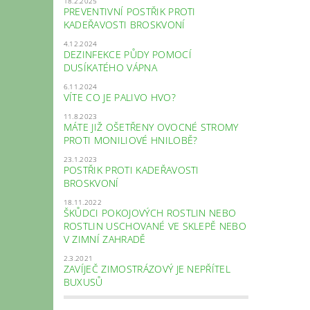
18.2.2025
PREVENTIVNÍ POSTŘIK PROTI
KADEŘAVOSTI BROSKVONÍ
4.12.2024
DEZINFEKCE PŮDY POMOCÍ
DUSÍKATÉHO VÁPNA
6.11.2024
VÍTE CO JE PALIVO HVO?
11.8.2023
MÁTE JIŽ OŠETŘENY OVOCNÉ STROMY
PROTI MONILIOVÉ HNILOBĚ?
23.1.2023
POSTŘIK PROTI KADEŘAVOSTI
BROSKVONÍ
18.11.2022
ŠKŮDCI POKOJOVÝCH ROSTLIN NEBO
ROSTLIN USCHOVANÉ VE SKLEPĚ NEBO
V ZIMNÍ ZAHRADĚ
2.3.2021
ZAVÍJEČ ZIMOSTRÁZOVÝ JE NEPŘÍTEL
BUXUSŮ