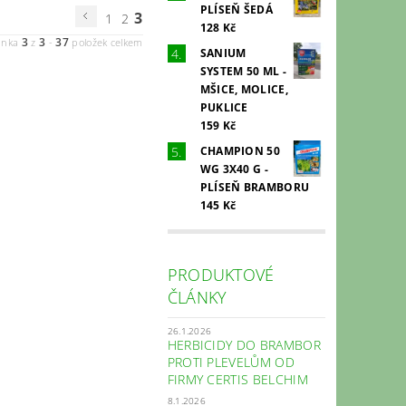
PLÍSEŇ ŠEDÁ
3
1
2
128 Kč
3
3
37
ánka
z
-
položek celkem
SANIUM
SYSTEM 50 ML -
MŠICE, MOLICE,
PUKLICE
159 Kč
CHAMPION 50
WG 3X40 G -
PLÍSEŇ BRAMBORU
145 Kč
PRODUKTOVÉ
ČLÁNKY
26.1.2026
HERBICIDY DO BRAMBOR
PROTI PLEVELŮM OD
FIRMY CERTIS BELCHIM
8.1.2026