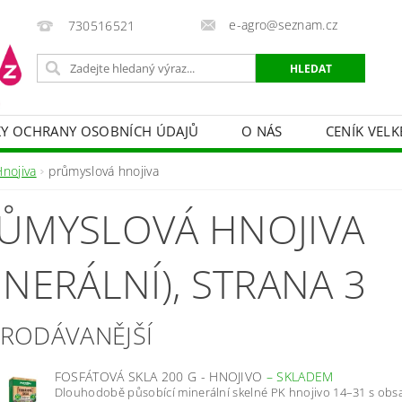
e-agro@seznam.cz
730516521
Y OCHRANY OSOBNÍCH ÚDAJŮ
O NÁS
CENÍK VELK
 VAKY, PYTLE, PLACHTY
POSTŘIKOVAČE
OCHRANA
Hnojiva
průmyslová hnojiva
HRANA DŘEVA
BAZÉNOVÁ CHEMIE
MECHANIZACE
ŮMYSLOVÁ HNOJIVA
PRODEJ CIBULE
CHOVATELSKÉ POTŘEBY
PÉ
OB = SLEVY 10-30 %
ZAHRADNÍ POMŮCKY A ZÁVLAHA
INERÁLNÍ)
, STRANA 3
PRODÁVANĚJŠÍ
FOSFÁTOVÁ SKLA 200 G - HNOJIVO
–
SKLADEM
Dlouhodobě působící minerální skelné PK hnojivo 14–31 s ob