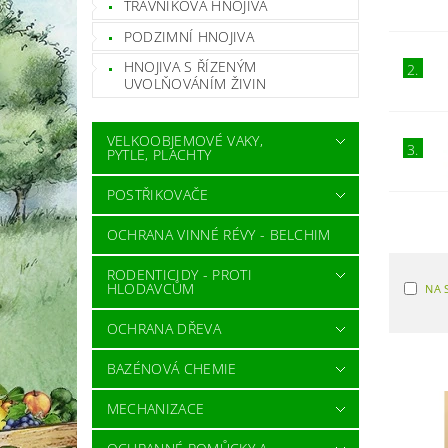
TRÁVNÍKOVÁ HNOJIVA
PODZIMNÍ HNOJIVA
HNOJIVA S ŘÍZENÝM
2.
UVOLŇOVÁNÍM ŽIVIN
VELKOOBJEMOVÉ VAKY,
3.
PYTLE, PLACHTY
POSTŘIKOVAČE
OCHRANA VINNÉ RÉVY - BELCHIM
RODENTICIDY - PROTI
HLODAVCŮM
NA 
OCHRANA DŘEVA
BAZÉNOVÁ CHEMIE
MECHANIZACE