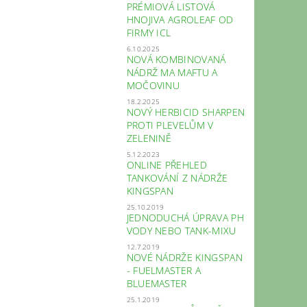
PRÉMIOVÁ LISTOVÁ
HNOJIVA AGROLEAF OD
FIRMY ICL
6.10.2025
NOVÁ KOMBINOVANÁ
NÁDRŽ MA MAFTU A
MOČOVINU
18.2.2025
NOVÝ HERBICID SHARPEN
PROTI PLEVELŮM V
ZELENINĚ
5.12.2023
ONLINE PŘEHLED
TANKOVÁNÍ Z NÁDRŽE
KINGSPAN
25.10.2019
JEDNODUCHÁ ÚPRAVA PH
VODY NEBO TANK-MIXU
12.7.2019
NOVÉ NÁDRŽE KINGSPAN
- FUELMASTER A
BLUEMASTER
25.1.2019