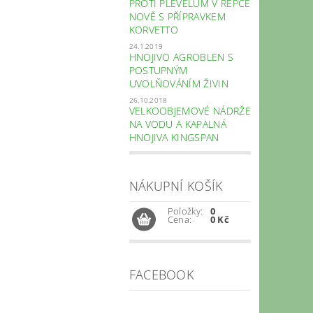
PROTI PLEVELŮM V ŘEPCE
NOVĚ S PŘÍPRAVKEM
KORVETTO
24.1.2019
HNOJIVO AGROBLEN S
POSTUPNÝM
UVOLŇOVÁNÍM ŽIVIN
26.10.2018
VELKOOBJEMOVÉ NÁDRŽE
NA VODU A KAPALNÁ
HNOJIVA KINGSPAN
NÁKUPNÍ KOŠÍK
Položky:
0
Cena:
0 Kč
FACEBOOK