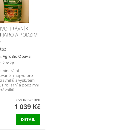
IVO TRÁVNÍK
 JARO A PODZIM
G
taz
a:
AgroBio Opava
: 2 roky
ominerální
ované hnojivo pro
 trávníků s výskytem
 Pro jarní a podzimní
trávníků.
859 Kč bez DPH
1 039 Kč
DETAIL