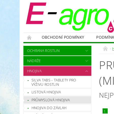
OBCHODNÍ PODMÍNKY
PODMÍNK
NÁDRŽE
HNOJIVA
VELKOOBJEMOVÉ
OCHRANA ROSTLIN
RODENTICIDY - PROTI HLODAVCŮM
OC
PR
NÁDRŽE
OCHRANNÉ POMŮCKY A PRACOVNÍ OBLEČENÍ
HNOJIVA
NÁHRADNÍ DÍLY A SERVIS
VÝPRODEJ ZÁS
(M
SILVA TABS - TABLETY PRO
VÝŽIVU ROSTLIN
LISTOVÁ HNOJIVA
NEJ
PRŮMYSLOVÁ HNOJIVA
HNOJIVA DO ZÁVLAH
1.