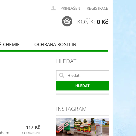
|
PŘIHLÁŠENÍ
REGISTRACE
KOŠÍK:
0 Kč
É CHEMIE
OCHRANA ROSTLIN
 VINNÉ RÉVY - BELCHIM
HLEDAT
ČE O TRÁVNÍKY
SPORT
INSTAGRAM
117 Kč
sahem
97 Kč
bez DPH