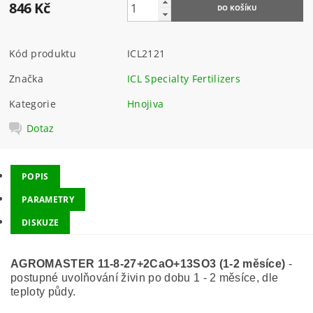
846 Kč
Kód produktu
ICL2121
Značka
ICL Specialty Fertilizers
Kategorie
Hnojiva
Dotaz
POPIS
PARAMETRY
DISKUZE
AGROMASTER 11-8-27+2CaO+13SO3
(1-2 měsíce)
-
postupné uvolňování živin po dobu 1 - 2 měsíce, dle
teploty půdy.