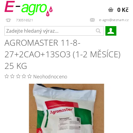
0 Kč
e-agro@seznam.cz
730516521
AGROMASTER 11-8-
27+2CAO+13SO3 (1-2 MĚSÍCE)
25 KG
Neohodnoceno