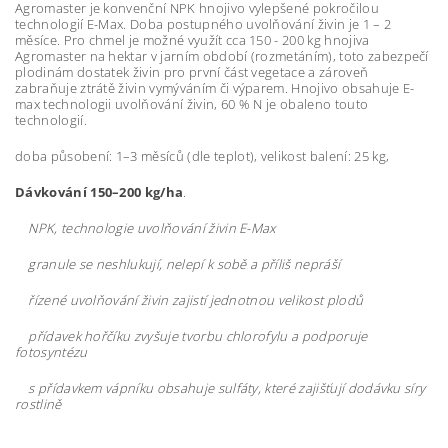
Agromaster je konvenční NPK hnojivo vylepšené pokročilou
technologií E-Max. Doba postupného uvolňování živin je 1 – 2
měsíce. Pro chmel je možné využít cca 150 - 200 kg hnojiva
Agromaster na hektar v jarním období (rozmetáním), toto zabezpečí
plodinám dostatek živin pro první část vegetace a zároveň
zabraňuje ztrátě živin vymýváním či výparem. Hnojivo obsahuje E-
max technologii uvolňování živin, 60 % N je obaleno touto
technologií.
doba působení: 1–3 měsíců (dle teplot), velikost balení: 25 kg,
Dávkování 150–200 kg/ha
.
NPK, technologie uvolňování živin E-Max
granule se neshlukují, nelepí k sobě a příliš nepráší
řízené uvolňování živin zajistí jednotnou velikost plodů
přídavek hořčíku zvyšuje tvorbu chlorofylu a podporuje
fotosyntézu
s přídavkem vápníku obsahuje sulfáty, které zajišťují dodávku síry
rostlině