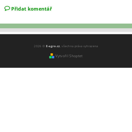
Přidat komentář
2026 ©
E-agro.cz
, všechna práva vyhrazena
Vytvořil Shoptet