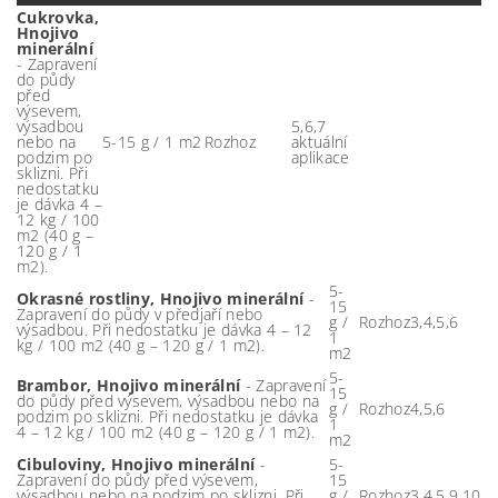
Cukrovka,
Hnojivo
minerální
- Zapravení
do půdy
před
výsevem,
výsadbou
5,6,7
nebo na
5-15 g / 1 m2
Rozhoz
aktuální
podzim po
aplikace
sklizni. Při
nedostatku
je dávka 4 –
12 kg / 100
m2 (40 g –
120 g / 1
m2).
5-
Okrasné rostliny, Hnojivo minerální
-
15
Zapravení do půdy v předjaří nebo
g /
Rozhoz
3,4,5,6
výsadbou. Při nedostatku je dávka 4 – 12
1
kg / 100 m2 (40 g – 120 g / 1 m2).
m2
5-
Brambor, Hnojivo minerální
- Zapravení
15
do půdy před výsevem, výsadbou nebo na
g /
Rozhoz
4,5,6
podzim po sklizni. Při nedostatku je dávka
1
4 – 12 kg / 100 m2 (40 g – 120 g / 1 m2).
m2
Cibuloviny, Hnojivo minerální
-
5-
Zapravení do půdy před výsevem,
15
výsadbou nebo na podzim po sklizni. Při
g /
Rozhoz
3,4,5,9,10