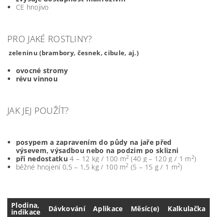
CE hnojivo
PRO JAKÉ ROSTLINY?
zeleninu (brambory,
česnek, cibule, aj.)
ovocné stromy
révu vinnou
JAK JEJ POUŽÍT?
posypem a zapravením do půdy na jaře před
výsevem, výsadbou nebo na podzim po sklizni
2
2
při nedostatku
4 – 12 kg / 100 m
(40 g – 120 g / 1 m
)
2
2
běžné hnojení 0,5 – 1,5 kg / 100 m
(5 – 15 g / 1 m
)
Plodina,
Dávkování
Aplikace
Měsíc(e)
Kalkulačka
indikace