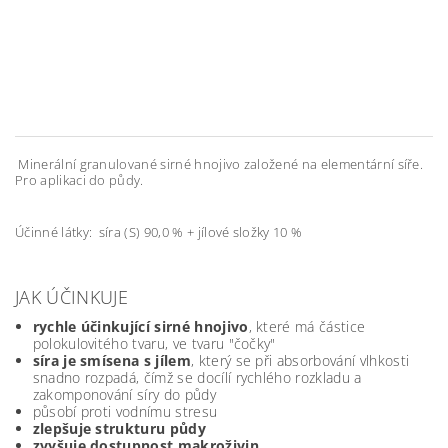
Minerální granulované sirné hnojivo založené na elementární síře.
Pro aplikaci do půdy.
Účinné látky: síra (S) 90,0 % + jílové složky 10 %
JAK ÚČINKUJE
rychle účinkující sirné hnojivo
, které má částice
polokulovitého tvaru, ve tvaru "čočky"
síra je smísena s jílem
, který se při absorbování vlhkosti
snadno rozpadá, čímž se docílí rychlého rozkladu a
zakomponování síry do půdy
působí proti vodnímu stresu
zlepšuje strukturu půdy
zvyšuje dostupnost makroživin