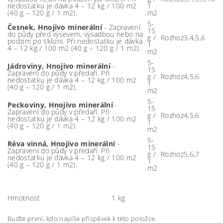
nedostatku je dávka 4 – 12 kg / 100 m2
1
(40 g – 120 g / 1 m2).
m2
5-
Česnek, Hnojivo minerální
- Zapravení
15
do půdy před výsevem, výsadbou nebo na
g /
Rozhoz
3,4,5,6
podzim po sklizni. Při nedostatku je dávka
1
4 – 12 kg / 100 m2 (40 g – 120 g / 1 m2).
m2
5-
Jádroviny, Hnojivo minerální
-
15
Zapravení do půdy v předaří. Při
g /
Rozhoz
4,5,6
nedostatku je dávka 4 – 12 kg / 100 m2
1
(40 g – 120 g / 1 m2).
m2
5-
Peckoviny, Hnojivo minerální
-
15
Zapravení do půdy v předaří. Při
g /
Rozhoz
4,5,6
nedostatku je dávka 4 – 12 kg / 100 m2
1
(40 g – 120 g / 1 m2).
m2
5-
Réva vinná, Hnojivo minerální
-
15
Zapravení do půdy v předaří. Při
g /
Rozhoz
5,6,7
nedostatku je dávka 4 – 12 kg / 100 m2
1
(40 g – 120 g / 1 m2).
m2
Hmotnost
1 kg
Buďte první, kdo napíše příspěvek k této položce.