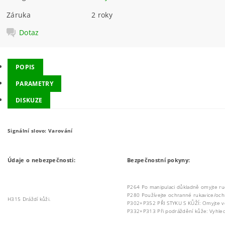
Záruka
2 roky
Dotaz
POPIS
PARAMETRY
DISKUZE
Signální slovo: Varování
Údaje o nebezpečnosti:
Bezpečnostní pokyny:
P264 Po manipulaci důkladně omyjte ruce
P280 Používejte ochranné rukavice/ochr
H315 Dráždí kůži.
P302+P352 PŘI STYKU S KŮŽÍ: Omyjte v
P332+P313 Při podráždění kůže: Vyhled