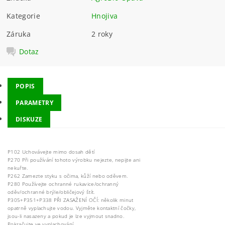
Kategorie
Hnojiva
Záruka
2 roky
Dotaz
POPIS
PARAMETRY
DISKUZE
P102 Uchovávejte mimo dosah dětí
P270 Při používání tohoto výrobku nejezte, nepijte ani
nekuřte.
P262 Zamezte styku s očima, kůží nebo oděvem.
P280 Používejte ochranné rukavice/ochranný
oděv/ochranné brýle/obličejový štít.
P305+P351+P338 PŘI ZASAŽENÍ OČÍ: několik minut
opatrně vyplachujte vodou. Vyjměte kontaktní čočky,
jsou-li nasazeny a pokud je lze vyjmout snadno.
Pokračujte ve vyplachování.