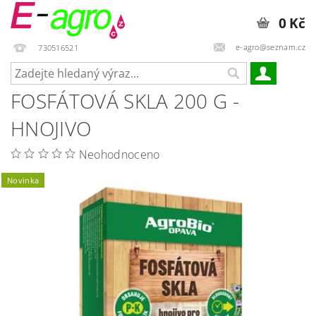
0 Kč
e-agro@seznam.cz
730516521
FOSFÁTOVÁ SKLA 200 G -
HNOJIVO
Neohodnoceno
Novinka