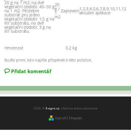
20 g na 1 m2, na dvě
20
vegetační období: 40–50 g
g /
1,2,3,4,5,6,7,8,9,10,11,12
na 1 m2. Pěstební
Zapravení
1
aktuální aplikace
substrát pro jedno
m2
vegetační období: 1,5 g na
litr substrátu, na dvě
vegetační období: 3 g na
litr substrátu.
Hmotnost
0.2 kg
Buďte první, kdo napíše příspěvek k této položce.
Přidat komentář
2026 ©
E-agro.cz
, všechna práva vyhrazena
Vytvořil Shoptet