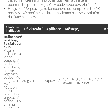
základní hnojení a přihnojování dusíkem a zajištění
optimálního poměru Mg a Ca v půdě nebo pěstební směsi.
Hnojivo může použít jako komponent do komplexních NPK
hnojiv se zásobním charakterem v kombinaci se zásobními
dusíkatými hnojivy.
Plodina,
Dávkování
Aplikace
Měsíc(e)
K
indikace
Balkonové
rostliny,
Fosfátová
skla
-
Plošná
aplikace na
jedno
vegetační
období: 20
g na 1 m2,
na dvě
vegetační
období: 40–
1,2,3,4,5,6,7,8,9,10,11,12
50 g na 1
20 g / 1 m2
Zapravení
aktuální aplikace
m2.
Pěstební
substrát
pro jedno
vegetační
období: 1,5
g na litr
substrátu,