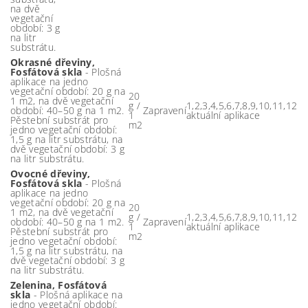
na dvě
vegetační
období: 3 g
na litr
substrátu.
Okrasné dřeviny,
Fosfátová skla
- Plošná
aplikace na jedno
vegetační období: 20 g na
20
1 m2, na dvě vegetační
g /
1,2,3,4,5,6,7,8,9,10,11,12
období: 40–50 g na 1 m2.
Zapravení
1
aktuální aplikace
Pěstební substrát pro
m2
jedno vegetační období:
1,5 g na litr substrátu, na
dvě vegetační období: 3 g
na litr substrátu.
Ovocné dřeviny,
Fosfátová skla
- Plošná
aplikace na jedno
vegetační období: 20 g na
20
1 m2, na dvě vegetační
g /
1,2,3,4,5,6,7,8,9,10,11,12
období: 40–50 g na 1 m2.
Zapravení
1
aktuální aplikace
Pěstební substrát pro
m2
jedno vegetační období:
1,5 g na litr substrátu, na
dvě vegetační období: 3 g
na litr substrátu.
Zelenina, Fosfátová
skla
- Plošná aplikace na
jedno vegetační období: