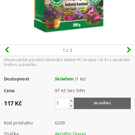
1
z 2
Dlouhodobě působící minerální skelné PK hnojivo 14–31 s obsahem
fosforu a draslíku
Dostupnost
Skladem
(1 ks)
Cena
97 Kč bez DPH
117 Kč
Kód produktu
6200
Značka
AgroBio Opava