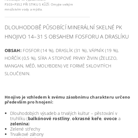
P303+P352 PŘI STYKU S KŮŽÍ: Omyjte velkým
množstvím vody a mýdla.
DLOUHODOBĚ PŮSOBÍCÍ MINERÁLNÍ SKELNÉ PK
HNOJIVO 14–31 S OBSAHEM FOSFORU A DRASLÍKU
OBSAH:
FOSFOR (14 %), DRASLÍK (31 %), VÁPNÍK (19 %),
HOŘČÍK (0,5 %), SÍRA A STOPOVÉ PRVKY ŽIVIN (ŽELEZO,
MANGAN, MĚĎ, MOLYBDEN) VE FORMĚ SKLOVITÝCH
SLOUČENIN.
Hnojivo je vzhledem k svému zásobnímu charakteru určeno
především pro hnojení:
Dlouhodobých výsadeb a trvalých kultur – pěstování v
truhlíku (
balkónové rostliny
,
okrasné keře
,
ovoce
a
zelenina
)
Zelené střechy
Trvalkové záhony