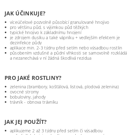
JAK ÚČINKUJE?
víceúčelové pozvolně působící granulované hnojivo
pro většinu půd, s výjimkou půd těžkých
typické hnojivo k základnímu hnojení
je zdrojem dusíku a také vápníku + vedlejším efektem je
dezinfekce půdy
aplikace min. 2-3 týdny před setím nebo výsadbou rostlin
působením vzdušné a půdní vlhkosti se samovolně rozkládá
a nezanechává v ní žádná škodlivá rezidua
PRO JAKÉ ROSTLINY?
zelenina (brambory, košťálová, listová, plodová zelenina)
ovocné stromy
bobuloviny, jahody
trávník - obnova trávníku
JAK JEJ POUŽÍT?
aplikujeme 2 až 3 týdny před setím či výsadbou