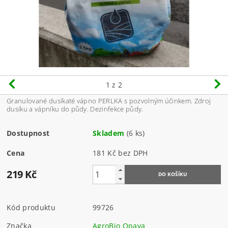
1
z 2
Granulované dusíkaté vápno PERLKA s pozvolným účinkem. Zdroj
dusíku a vápníku do půdy. Dezinfekce půdy.
Dostupnost
Skladem
(6 ks)
Cena
181 Kč bez DPH
219 Kč
Kód produktu
99726
Značka
AgroBio Opava