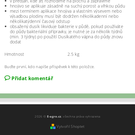
v předjaří, kde jej rozhodíme na plochu a zapravíme
hnojivo se aplikuje zásadně na suchý porost a vlhkou půdu
mezi termínem aplikace hnojiva a vlastním výsevem nebo
výsadbou plodiny musí být dodržen několikadenní nebo
několikatýdenní časový odstup
obsažený dusík likviduje bakterie v půdě, pokud používáte
do půdy bakteriální přípravky, je nutné je za několik týdnů
(min. 3 týdny) po použití Dusíkatého vápna do půdy znovu
dodat
Hmotnost
2.5 kg
Buďte první, kdo napíše příspěvek k této položce.
Přidat komentář
2026 ©
E-agro.cz
, všechna práva vyhrazena
Vytvořil Shoptet