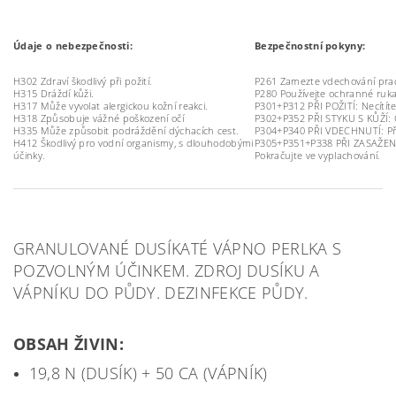
Údaje o nebezpečnosti:
Bezpečnostní pokyny:
H302 Zdraví škodlivý při požití.
P261 Zamezte vdechování pra
H315 Dráždí kůži.
P280 Používejte ochranné rukav
H317 Může vyvolat alergickou kožní reakci.
P301+P312 PŘI POŽITÍ: Necítít
H318 Způsobuje vážné poškození očí
P302+P352 PŘI STYKU S KŮŽÍ: 
H335 Může způsobit podráždění dýchacích cest.
P304+P340 PŘI VDECHNUTÍ: Pře
H412 Škodlivý pro vodní organismy, s dlouhodobými
P305+P351+P338 PŘI ZASAŽENÍ 
účinky.
Pokračujte ve vyplachování.
GRANULOVANÉ DUSÍKATÉ VÁPNO PERLKA S
POZVOLNÝM ÚČINKEM. ZDROJ DUSÍKU A
VÁPNÍKU DO PŮDY. DEZINFEKCE PŮDY.
OBSAH ŽIVIN:
19,8 N (DUSÍK) + 50 CA (VÁPNÍK)