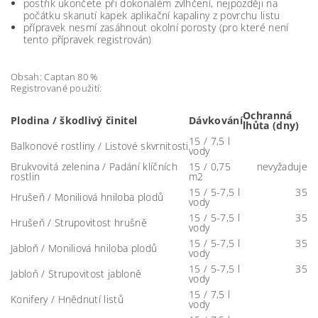
postřik ukončete při dokonalém zvlhčení, nejpozději na
počátku skanutí kapek aplikační kapaliny z povrchu listu
přípravek nesmí zasáhnout okolní porosty (pro které není
tento přípravek registrován)
Obsah: Captan 80 %
Registrované použití:
Ochranná
Plodina / škodlivý činitel
Dávkování
lhůta (dny)
15 / 7,5 l
Balkonové rostliny / Listové skvrnitosti
vody
Brukvovitá zelenina / Padání klíčních
15 / 0,75
nevyžaduje
rostlin
m2
15 / 5-7,5 l
35
Hrušeň / Moniliová hniloba plodů
vody
15 / 5-7,5 l
35
Hrušeň / Strupovitost hrušně
vody
15 / 5-7,5 l
35
Jabloň / Moniliová hniloba plodů
vody
15 / 5-7,5 l
35
Jabloň / Strupovitost jabloně
vody
15 / 7,5 l
Konifery / Hnědnutí listů
vody