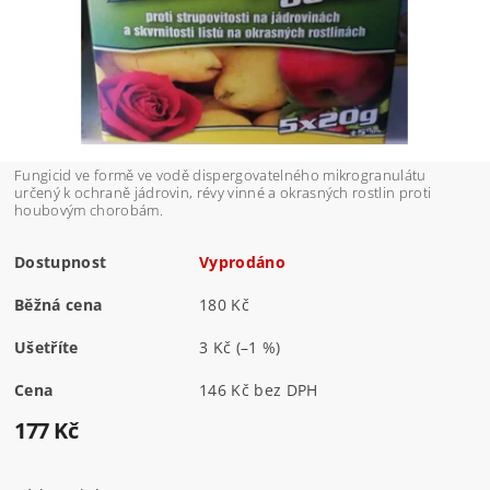
Fungicid ve formě ve vodě dispergovatelného mikrogranulátu
určený k ochraně jádrovin, révy vinné a okrasných rostlin proti
houbovým chorobám.
Dostupnost
Vyprodáno
Běžná cena
180 Kč
Ušetříte
3 Kč
(–1 %)
Cena
146 Kč bez DPH
177 Kč