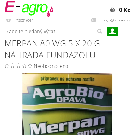
0 Kč
e-agro@seznam.cz
730516521
MERPAN 80 WG 5 X 20 G -
NÁHRADA FUNDAZOLU
Neohodnoceno