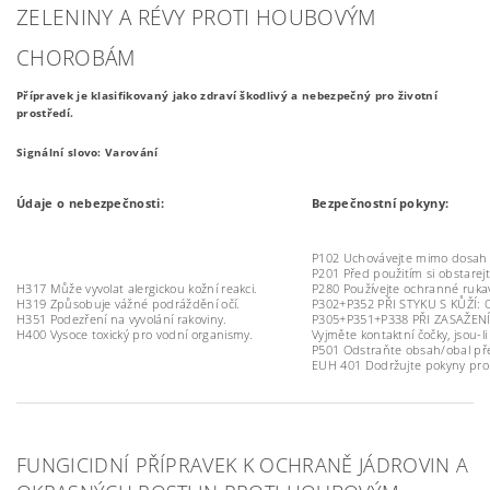
ZELENINY A RÉVY PROTI HOUBOVÝM
CHOROBÁM
Přípravek je klasifikovaný jako zdraví škodlivý a nebezpečný pro životní
prostředí.
Signální slovo: Varování
Údaje o nebezpečnosti:
Bezpečnostní pokyny:
P102 Uchovávejte mimo dosah 
P201 Před použitím si obstarejt
H317 Může vyvolat alergickou kožní reakci.
P280 Používejte ochranné rukav
H319 Způsobuje vážné podráždění očí.
P302+P352 PŘI STYKU S KŮŽÍ: 
H351 Podezření na vyvolání rakoviny.
P305+P351+P338 PŘI ZASAŽENÍ 
H400 Vysoce toxický pro vodní organismy.
Vyjměte kontaktní čočky, jsou-
P501 Odstraňte obsah/obal př
EUH 401 Dodržujte pokyny pro pou
FUNGICIDNÍ PŘÍPRAVEK K OCHRANĚ JÁDROVIN A