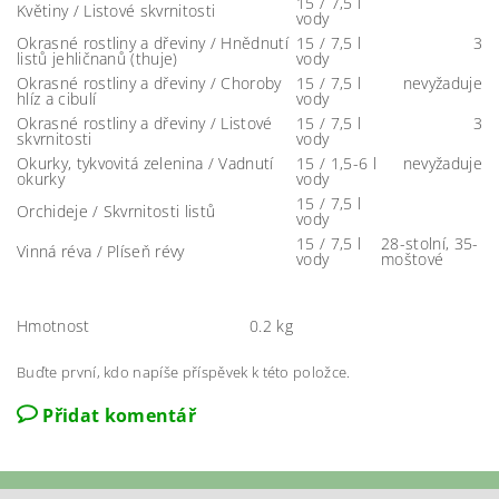
15 / 7,5 l
Květiny / Listové skvrnitosti
vody
Okrasné rostliny a dřeviny / Hnědnutí
15 / 7,5 l
3
listů jehličnanů (thuje)
vody
Okrasné rostliny a dřeviny / Choroby
15 / 7,5 l
nevyžaduje
hlíz a cibulí
vody
Okrasné rostliny a dřeviny / Listové
15 / 7,5 l
3
skvrnitosti
vody
Okurky, tykvovitá zelenina / Vadnutí
15 / 1,5-6 l
nevyžaduje
okurky
vody
15 / 7,5 l
Orchideje / Skvrnitosti listů
vody
15 / 7,5 l
28-stolní, 35-
Vinná réva / Plíseň révy
vody
moštové
Hmotnost
0.2 kg
Buďte první, kdo napíše příspěvek k této položce.
Přidat komentář