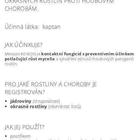
OKRASNÝCH ROSTLIN PROTI HOUBOVÝM
CHOROBÁM.
Účinná látka: kaptan
JAK ÚČINKUJE?
Merpan 80 WDG je
kontaktní fungicid s preventivním účinkem
potlačující růst mycelia
a vytváření výtrusů houbových patogenů
rostlin.
PRO JAKÉ ROSTLINY A CHOROBY JE
REGISTROVÁN?
jádroviny
(strupovitost)
okrasné rostliny
(skvrnitost listů)
JAK JEJ POUŽÍT?
postřikem