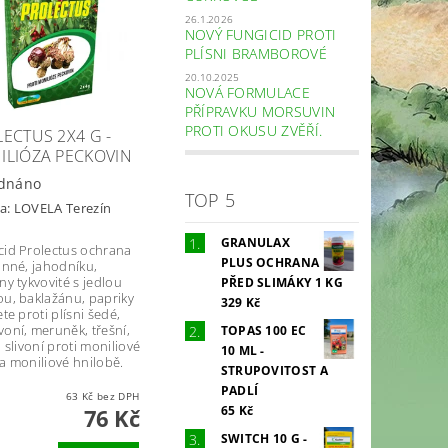
26.1.2026
NOVÝ FUNGICID PROTI
PLÍSNI BRAMBOROVÉ
20.10.2025
NOVÁ FORMULACE
PŘÍPRAVKU MORSUVIN
PROTI OKUSU ZVĚŘÍ.
ECTUS 2X4 G -
ILIÓZA PECKOVIN
dnáno
TOP 5
a:
LOVELA Terezín
GRANULAX
cid Prolectus ochrana
PLUS OCHRANA
inné, jahodníku,
ny tykvovité s jedlou
PŘED SLIMÁKY 1 KG
ou, baklažánu, papriky
329 Kč
ete proti plísni šedé,
voní, meruněk, třešní,
TOPAS 100 EC
a slivoní proti moniliové
10 ML -
 a moniliové hnilobě.
STRUPOVITOST A
PADLÍ
63 Kč bez DPH
65 Kč
76 Kč
SWITCH 10 G -