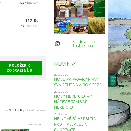
...
122 Kč
bez DPH
117 Kč
97 Kč
bez DPH
Sledovat na
Instagramu
NOVINKY
POLOŽEK K
ZOBRAZENÍ:
8
23.2.2026
NOVÉ PŘÍPRAVKY FIRMY
SYNGENTA NA ROK 2026
23.2.2026
NOVÝ HERBICID MÁ
NÁZEV BRAMBOR
HERBICID
1
1
8
ránka
z
-
položek celkem
29.1.2026
NEJNOVĚJŠÍ HERBICID
PROTI PLEVELŮ V
Kód:
5599
CUKROVCE