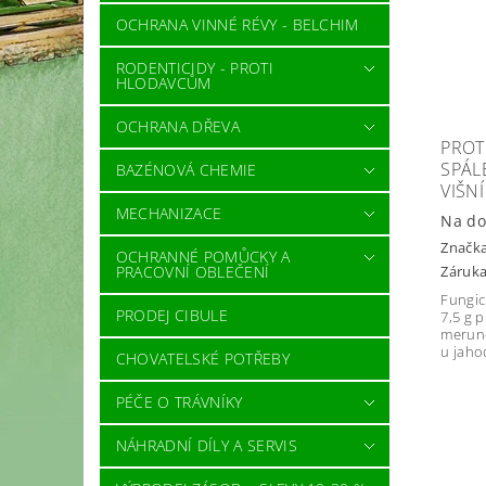
OCHRANA VINNÉ RÉVY - BELCHIM
RODENTICIDY - PROTI
HLODAVCŮM
OCHRANA DŘEVA
PROT
SPÁL
BAZÉNOVÁ CHEMIE
VIŠNÍ
MECHANIZACE
Na do
Značk
OCHRANNÉ POMŮCKY A
PRACOVNÍ OBLEČENÍ
Záruka
Fungic
PRODEJ CIBULE
7,5 g 
meruně
u jaho
CHOVATELSKÉ POTŘEBY
PÉČE O TRÁVNÍKY
NÁHRADNÍ DÍLY A SERVIS