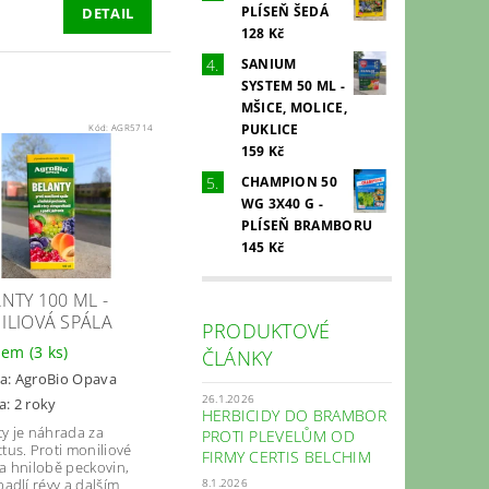
PLÍSEŇ ŠEDÁ
DETAIL
128 Kč
SANIUM
SYSTEM 50 ML -
MŠICE, MOLICE,
PUKLICE
Kód:
AGR5714
159 Kč
CHAMPION 50
WG 3X40 G -
PLÍSEŇ BRAMBORU
145 Kč
NTY 100 ML -
ILIOVÁ SPÁLA
PRODUKTOVÉ
dem
(3 ks)
ČLÁNKY
a:
AgroBio Opava
26.1.2026
a: 2 roky
HERBICIDY DO BRAMBOR
ty je náhrada za
PROTI PLEVELŮM OD
tus. Proti moniliové
FIRMY CERTIS BELCHIM
 a hnilobě peckovin,
padlí révy a dalším
8.1.2026