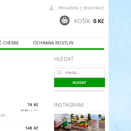
|
PŘIHLÁŠENÍ
REGISTRACE
KOŠÍK:
0 Kč
É CHEMIE
OCHRANA ROSTLIN
 VINNÉ RÉVY - BELCHIM
HLEDAT
ČE O TRÁVNÍKY
SPORT
INSTAGRAM
74 Kč
61 Kč
bez DPH
ti...
148 Kč