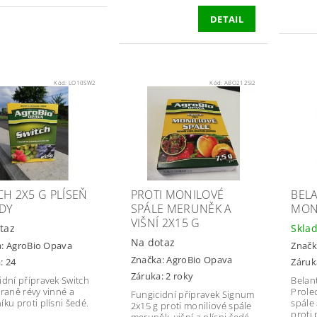
DETAIL
Kód:
LO10SW2
Kód:
ABO212SI2
CH 2X5 G PLÍSEŇ
PROTI MONILOVÉ
BELA
DY
SPÁLE MERUNĚK A
MON
VIŠNÍ 2X15 G
taz
Skla
Na dotaz
a:
AgroBio Opava
Značk
Značka:
AgroBio Opava
: 24
Záruk
Záruka: 2 roky
idní přípravek Switch
Belan
hraně révy vinné a
Prolec
Fungicidní přípravek Signum
íku proti plísni šedé.
spále
2x15 g proti moniliové spále
proti 
meruněk, višní a plísni šedé