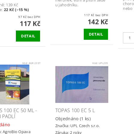
choro
ně:
139 Kč
u jahodníku.
nebo 
e
:
22 Kč (–15 %)
117 Kč bez DPH
97 Kč bez DPH
142 Kč
117 Kč
DETAIL
DETAIL
Kód:
AGR 233T
Kód:
UPL235
 100 EC 50 ML -
TOPAS 100 EC 5 L
I PADLÍ
Objednáno
(1 ks)
dáno
Značka:
UPL Czech s.r.o.
a:
AgroBio Opava
Záruka: 2 roky