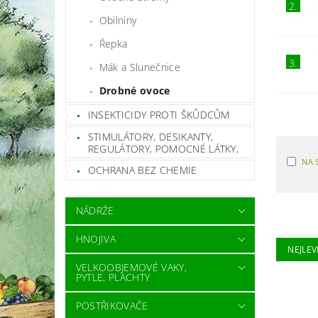
2.
Obilniny
Řepka
3.
Mák a Slunečnice
Drobné ovoce
INSEKTICIDY PROTI ŠKŮDCŮM
STIMULÁTORY, DESIKANTY,
REGULÁTORY, POMOCNÉ LÁTKY,
NA 
OCHRANA BEZ CHEMIE
NÁDRŽE
HNOJIVA
NEJLEV
VELKOOBJEMOVÉ VAKY,
PYTLE, PLACHTY
POSTŘIKOVAČE