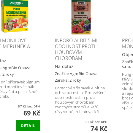
I MONILOVÉ
INPORO ALBIT 5 ML
PROL
E MERUNĚK A
ODOLNOST PROTI
MON
HOUBOVÝM
Obje
CHOROBÁM
taz
Značk
Na dotaz
s.r.o.
a:
AgroBio Opava
Značka:
AgroBio Opava
Fungi
: 2 roky
révy v
Záruka: 2 roky
idní přípravek Signum
zeleni
proti moniliové spále
Pomocný přípravek Albit na
slupk
k, višní a plísni šedé
ochranu rostlin. Pro zvýšení
a rajč
dníku.
odolnosti rostlin proti
brosk
houbovým chorobám
višní 
57 Kč bez DPH
ovocných stromů a keřů,
spále
69 Kč
révy vinné, zeleniny, růží
61 Kč bez DPH
DETAIL
74 Kč