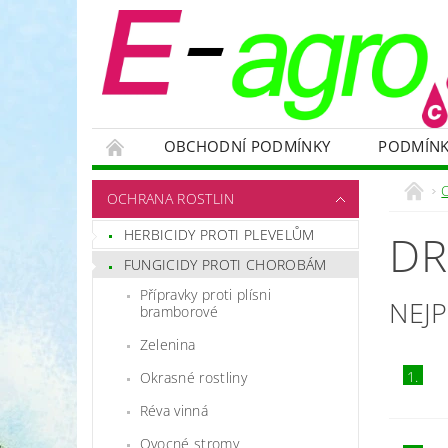
OBCHODNÍ PODMÍNKY
PODMÍNK
NÁDRŽE
HNOJIVA
VELKOOBJEMOVÉ
OCHRANA ROSTLIN
RODENTICIDY - PROTI HLODAVCŮM
OC
HERBICIDY PROTI PLEVELŮM
DR
OCHRANNÉ POMŮCKY A PRACOVNÍ OBLEČENÍ
FUNGICIDY PROTI CHOROBÁM
NÁHRADNÍ DÍLY A SERVIS
VÝPRODEJ ZÁS
Přípravky proti plísni
NEJ
bramborové
Zelenina
1.
Okrasné rostliny
Réva vinná
Ovocné stromy