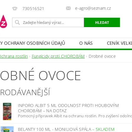
e-agro@seznam.cz
730516521
Y OCHRANY OSOBNÍCH ÚDAJŮ
O NÁS
CENÍK VELK
 VAKY, PYTLE, PLACHTY
POSTŘIKOVAČE
OCHRANA
Ochrana rostlin
Fungicidy proti CHOROBÁM
Drobné ovoce
HRANA DŘEVA
BAZÉNOVÁ CHEMIE
MECHANIZACE
OBNÉ OVOCE
PRODEJ CIBULE
CHOVATELSKÉ POTŘEBY
PÉ
OB = SLEVY 10-30 %
ZAHRADNÍ POMŮCKY A ZÁVLAHA
PRODÁVANĚJŠÍ
INPORO ALBIT 5 ML ODOLNOST PROTI HOUBOVÝM
CHOROBÁM
–
NA DOTAZ
Pomocný přípravek Albit na ochranu rostlin. Pro zvýšení odolnos
BELANTY 100 ML - MONILIOVÁ SPÁLA
–
SKLADEM