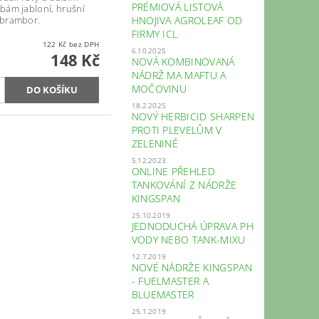
PRÉMIOVÁ LISTOVÁ
bám jabloní, hrušní
brambor.
HNOJIVA AGROLEAF OD
FIRMY ICL
122 Kč bez DPH
6.10.2025
148 Kč
NOVÁ KOMBINOVANÁ
NÁDRŽ MA MAFTU A
MOČOVINU
18.2.2025
NOVÝ HERBICID SHARPEN
PROTI PLEVELŮM V
ZELENINĚ
5.12.2023
ONLINE PŘEHLED
TANKOVÁNÍ Z NÁDRŽE
KINGSPAN
25.10.2019
JEDNODUCHÁ ÚPRAVA PH
VODY NEBO TANK-MIXU
12.7.2019
NOVÉ NÁDRŽE KINGSPAN
- FUELMASTER A
BLUEMASTER
25.1.2019