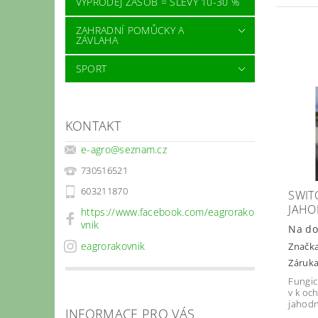
VÝPRODEJ ZÁSOB = SLEVY 10-30 %
ZAHRADNÍ POMŮCKY A
ZÁVLAHA
SPORT
KONTAKT
e-agro
@
seznam.cz
730516521
603211870
SWIT
JAHO
https://www.facebook.com/eagrorako
vnik
Na do
eagrorakovnik
Značk
Záruka
Fungic
v k oc
jahodn
INFORMACE PRO VÁS