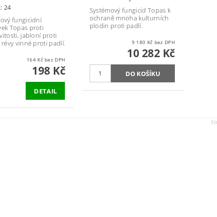
: 24
Systémový fungicid Topas k
ochraně mnoha kulturních
kový fungicidní
plodin proti padlí.
vek Topas proti
itosti, jabloní proti
 révy vinné proti padlí.
9 180 Kč bez DPH
10 282 Kč
164 Kč bez DPH
198 Kč
DETAIL
St