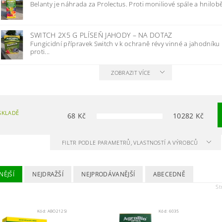
Belanty je náhrada za Prolectus. Proti moniliové spále a hnilobě
SWITCH 2X5 G PLÍSEŇ JAHODY
–
NA DOTAZ
Fungicidní přípravek Switch v k ochraně révy vinné a jahodníku
proti...
ZOBRAZIT VÍCE
SKLADĚ
68
Kč
10282
Kč
FILTR PODLE PARAMETRŮ, VLASTNOSTÍ A VÝROBCŮ
NĚJŠÍ
NEJDRAŽŠÍ
NEJPRODÁVANĚJŠÍ
ABECEDNĚ
St
Kód:
ABO212SI
Kód:
6035