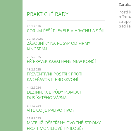
Záruka
Postři
PRAKTICKÉ RADY
přípra
strupov
padlí a
26.1.2026
CORUM ŘEŠÍ PLEVELE V HRACHU A SÓJI
22.10.2025
ZÁSOBNÍKY NA POSYP OD FIRMY
KINGSPAN
23.5.2025
PŘÍPRAVEK KARATHANE NEW KONČÍ
18.2.2025
PREVENTIVNÍ POSTŘIK PROTI
KADEŘAVOSTI BROSKVONÍ
4.12.2024
DEZINFEKCE PŮDY POMOCÍ
DUSÍKATÉHO VÁPNA
6.11.2024
VÍTE CO JE PALIVO HVO?
11.8.2023
MÁTE JIŽ OŠETŘENY OVOCNÉ STROMY
PROTI MONILIOVÉ HNILOBĚ?