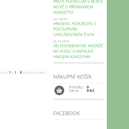
PROTI PLEVELŮM V ŘEPCE
NOVĚ S PŘÍPRAVKEM
KORVETTO
24.1.2019
HNOJIVO AGROBLEN S
POSTUPNÝM
UVOLŇOVÁNÍM ŽIVIN
26.10.2018
VELKOOBJEMOVÉ NÁDRŽE
NA VODU A KAPALNÁ
HNOJIVA KINGSPAN
1
1
8
ránka
z
-
položek celkem
NÁKUPNÍ KOŠÍK
Položky:
0
Cena:
0 Kč
FACEBOOK